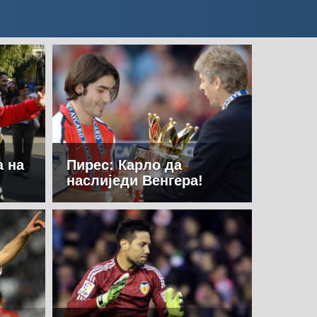
а на
Пирес: Карло да
наслиједи Венгера!