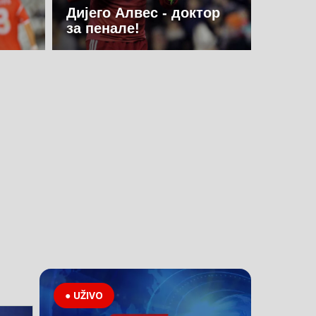
Дијего Алвес - доктор
за пенале!
● UŽIVO