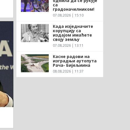
одбила да се рукује
са
градоначелником!
07.08.2026 | 15:10
Када изједначите
корупцију са
издајом имаћете
своју земљу
07.08.2026 | 13:11
Касне радови на
изградњи аутопута
Рача- Бијељиина
08.08.2026 | 11:37