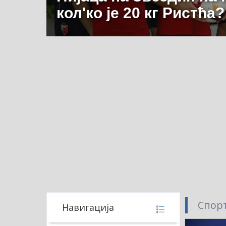
кол'ко је 20 кг Ристћа?
Спорт
Навигација