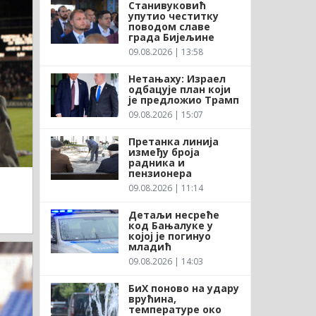
Станивуковић
упутио честитку
поводом славе
града Бијељине
09.08.2026 | 13:58
Нетањаху: Израел
одбацује план који
је предложио Трамп
09.08.2026 | 15:07
Претанка линија
између броја
радника и
пензионера
09.08.2026 | 11:14
Детаљи несреће
код Бањалуке у
којој је погинуо
младић
09.08.2026 | 14:03
БиХ поново на удару
врућина,
температуре око