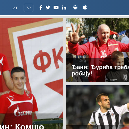
LAT
ЋР
Ђани: Ђурића треб
робију!
чин: Комшо,