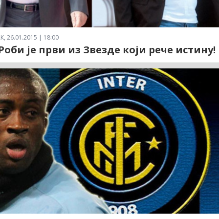
 26.01.2015 | 18:00
 Роби је први из Звезде који рече истину!