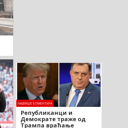
НАЈВИШЕ КОМЕНТАРА
Републиканци и
Демократе траже од
Трампа враћање