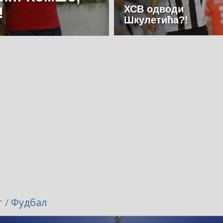
ХСВ одводи
!
Шкулетића?!
 /
Фудбал