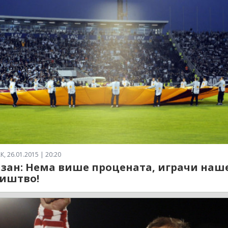
 26.01.2015 | 20:20
зан: Нема више процената, играчи наш
иштво!