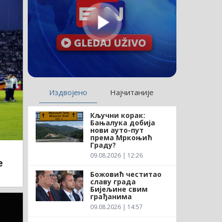
Издвојено
Најчитаније
Кључни корак:
Бањалука добија
нови ауто-пут
према Мркоњић
Граду?
09.08.2026 | 12:26
е
Божовић честитао
славу града
Бијељине свим
грађанима
09.08.2026 | 14:57