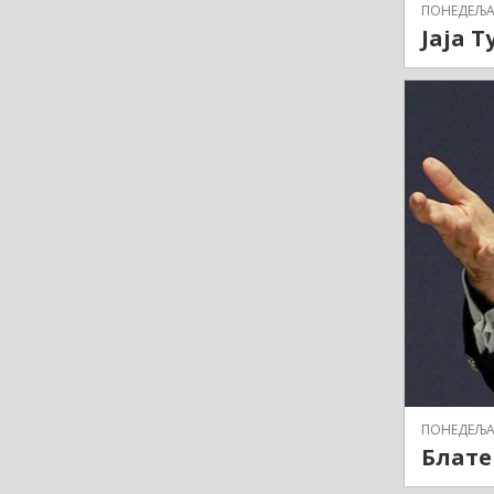
ПОНЕДЕЉАК,
Јаја Т
ПОНЕДЕЉАК,
Блатер