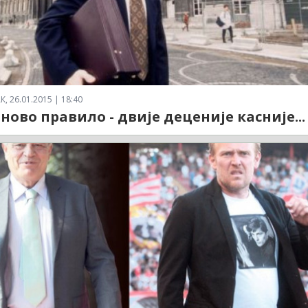
 26.01.2015 | 18:40
ново правило - двије деценије касније...