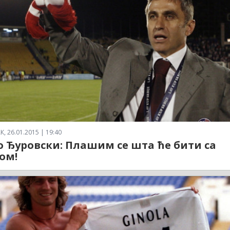
 26.01.2015 | 19:40
 Ђуровски: Плашим се шта ће бити са
ом!