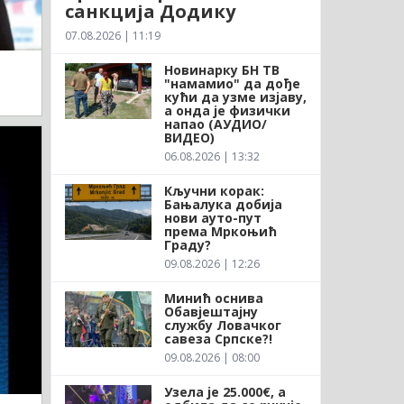
санкција Додику
07.08.2026 | 11:19
Новинарку БН ТВ
"намамио" да дође
кући да узме изјаву,
а онда је физички
напао (АУДИО/
ВИДЕО)
06.08.2026 | 13:32
Кључни корак:
Бањалука добија
нови ауто-пут
према Мркоњић
Граду?
09.08.2026 | 12:26
Минић оснива
Обавјештајну
службу Ловачког
савеза Српске?!
09.08.2026 | 08:00
Узела је 25.000€, а