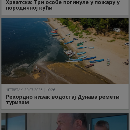
Хрватска: Три особе погинуле у пожару у
породичној кући
ЧЕТВРТАК, 30.07.2026 | 10:26
Рекордно низак водостај Дунава ремети
туризам