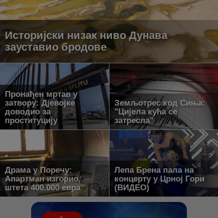
Историјски низак ниво Дунава
зауставио бродове
Пронађен мртав у
затвору: Дјевојке
Земљотрес код Сиња:
доводио за
"Цијела кућа се
проституцију
затресла"
Драма у Поречу:
Лепа Брена пала на
Апартман изгорио,
концерту у Црној Гори
штета 400.000 евра
(ВИДЕО)