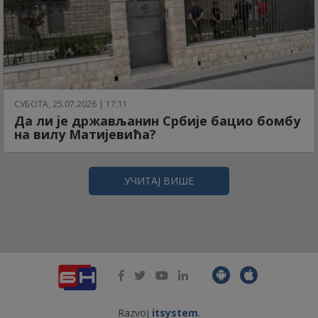
СУБОТА, 25.07.2026 | 17:11
Да ли је држављанин Србије бацио бомбу
на вилу Матијевића?
УЧИТАЈ ВИШЕ
Razvoj
itsystem
.