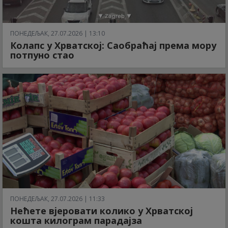
ПОНЕДЕЉАК, 27.07.2026 | 13:10
Колапс у Хрватској: Саобраћај према мору
потпуно стао
ПОНЕДЕЉАК, 27.07.2026 | 11:33
Нећете вјеровати колико у Хрватској
кошта килограм парадајза