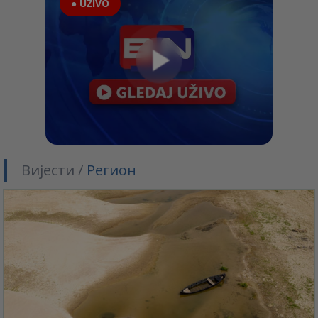
● UŽIVO
Вијести /
Регион