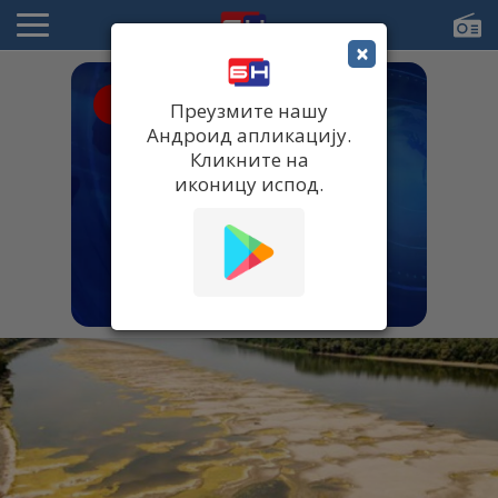
×
● UŽIVO
Преузмите нашу
Андроид апликацију.
Кликните на
иконицу испод.