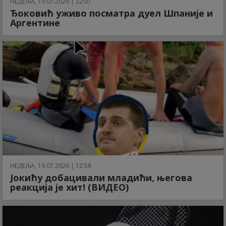
НЕДЕЉА, 19.07.2026 | 22:07
Ђоковић уживо посматра дуел Шпаније и
Аргентине
НЕДЕЉА, 19.07.2026 | 12:58
Јокићу добацивали младићи, његова
реакција је хит! (ВИДЕО)