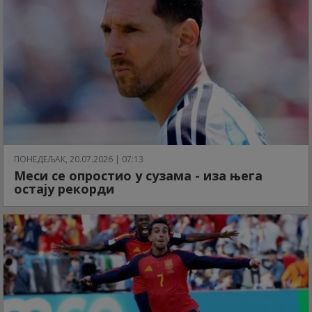
ПОНЕДЕЉАК, 20.07.2026 | 07:13
Меси се опростио у сузама - иза њега
остају рекорди