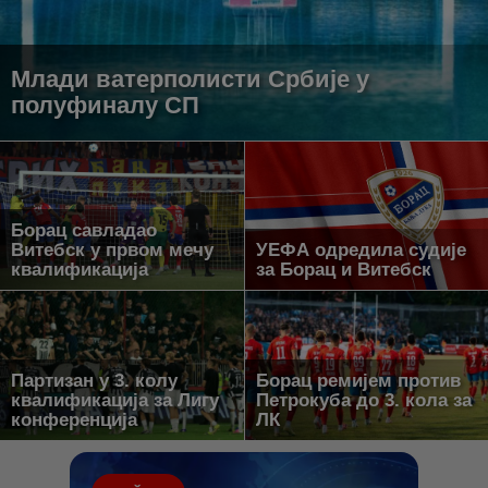
Млади ватерполисти Србије у
полуфиналу СП
Борац савладао
Витебск у првом мечу
УЕФА одредила судије
квалификација
за Борац и Витебск
Партизан у 3. колу
Борац ремијем против
квалификација за Лигу
Петрокуба до 3. кола за
конференција
ЛК