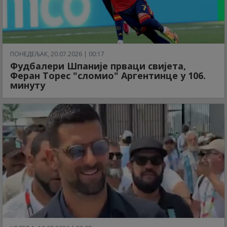
ПОНЕДЕЉАК, 20.07.2026 | 00:17
Фудбалери Шпаније прваци свијета,
Феран Торес "сломио" Аргентинце у 106.
минуту