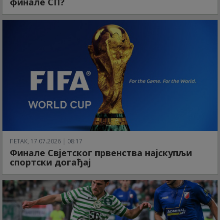
финале СП?
ПЕТАК, 17.07.2026 | 08:17
Финале Свјетског првенства најскупљи
спортски догађај