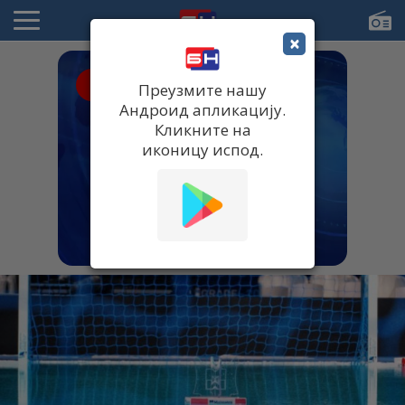
×
● UŽIVO
Преузмите нашу
Андроид апликацију.
Кликните на
иконицу испод.