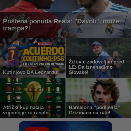
Poštena ponuda Reala: "Đavoli", može
trampa?!
Žižović zadovoljan pred
LE: Da iznenadimo
Kutinjovo DA Leonardu!
Slovake!
Afrički kup nacija -
Barselona “podijelila“
vrijeme je za rasplet...
Grizmana na rate!