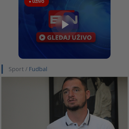
● UŽIVO
Sport /
Fudbal