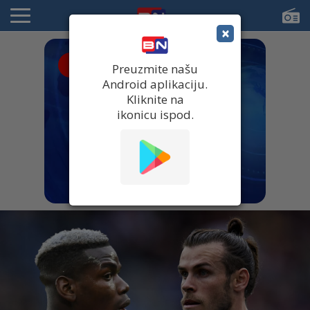
×
● UŽIVO
Preuzmite našu
Android aplikaciju.
Kliknite na
ikonicu ispod.