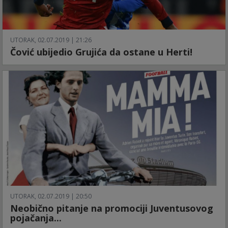
UTORAK, 02.07.2019 | 21:26
Čović ubijedio Grujića da ostane u Herti!
UTORAK, 02.07.2019 | 20:50
Neobično pitanje na promociji Juventusovog
pojačanja...