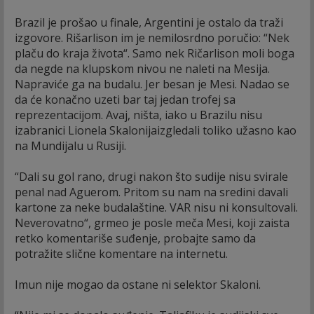
Brazil je prošao u finale, Argentini je ostalo da traži
izgovore. Rišarlison im je nemilosrdno poručio: “Nek
plaču do kraja života“. Samo nek Ričarlison moli boga
da negde na klupskom nivou ne naleti na Mesija.
Napraviće ga na budalu. Jer besan je Mesi. Nadao se
da će konačno uzeti bar taj jedan trofej sa
reprezentacijom. Avaj, ništa, iako u Brazilu nisu
izabranici Lionela Skalonijaizgledali toliko užasno kao
na Mundijalu u Rusiji.
“Dali su gol rano, drugi nakon što sudije nisu svirale
penal nad Aguerom. Pritom su nam na sredini davali
kartone za neke budalaštine. VAR nisu ni konsultovali.
Neverovatno“, grmeo je posle meča Mesi, koji zaista
retko komentariše suđenje, probajte samo da
potražite slične komentare na internetu.
Imun nije mogao da ostane ni selektor Skaloni.