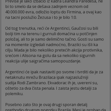
Previše je lako izbacio iz kadra Leandra Paredesa, ne
bi to smelo da se dešava zadnjem veznom od
40.000.000 evra, odložio loptu do Firmina, a ovaj kao
na tacni poslužio Žezusa i to je bilo 1:0.
Od tog trenutka, reći će Argentinci, Gaučosi su bili
bolji tim na terenu i gurnuli domaćina u potčinjen
položaj, ali to je samo delimično tačno. Gosti su samo
na momente izgledali nadmoćno, Brazilci su išli ka
cilju. Mada je bilo nekoliko pretećih akcija protivnika,
srećom i Alisona na golu da sa nekoliko sigurnih
reakcija ulije saigračima samopouzdanje.
Argentinci će ipak nastaviti po svome i tvrditi da je za
netaknutu mrežu Brazilaca ipak najzaslužniji
sudija Rodi Zambrano. Ekvadorac ih je, uvereni su,
oštetio za dva čista penala. I zaista jestu detalji za
polemiku.
Posebno zato što je ovaj drugi sporan detalj
prethodio drugom pogotku Brazila. Mesi je probao da