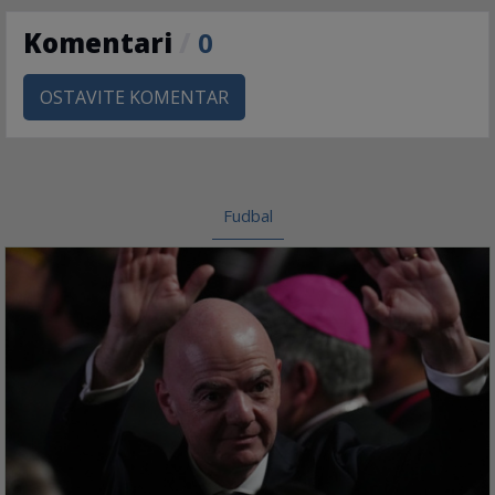
Komentari
/
0
OSTAVITE KOMENTAR
Fudbal