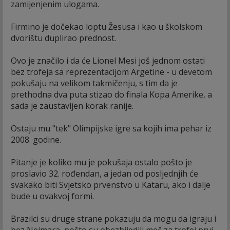
zamijenjenim ulogama.
Firmino je dočekao loptu Žesusa i kao u školskom
dvorištu duplirao prednost.
Ovo je značilo i da će Lionel Mesi još jednom ostati
bez trofeja sa reprezentacijom Argetine - u devetom
pokušaju na velikom takmičenju, s tim da je
prethodna dva puta stizao do finala Kopa Amerike, a
sada je zaustavljen korak ranije.
Ostaju mu "tek" Olimpijske igre sa kojih ima pehar iz
2008. godine.
Pitanje je koliko mu je pokušaja ostalo pošto je
proslavio 32. rođendan, a jedan od posljednjih će
svakako biti Svjetsko prvenstvo u Kataru, ako i dalje
bude u ovakvoj formi.
Brazilci su druge strane pokazuju da mogu da igraju i
bez Nejmara, pošto su obezbijedili meč za trofej prvi