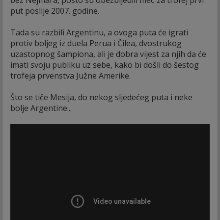
put poslije 2007. godine.
Tada su razbili Argentinu, a ovoga puta će igrati
protiv boljeg iz duela Perua i Čilea, dvostrukog
uzastopnog šampiona, ali je dobra vijest za njih da će
imati svoju publiku uz sebe, kako bi došli do šestog
trofeja prvenstva Južne Amerike.
Što se tiče Mesija, do nekog sljedećeg puta i neke
bolje Argentine...