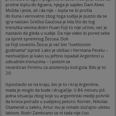
protne loptu do Aguera, njega je sapleo Dani Alves.
Možda i jeste, ali i da nije – lopta ne bi prošla
do Kuna i verovatno zbog toga sudija je pustio da se
igra nastavi. Greška Gaučosa je bila što do tog
trenutka veoma dobri Huan Fojt to nije učinio, već je
nastavio da gleda u sudije. Da nije video bi pored sebe
za sprint spremnog Žezusa. Dok
se Fojt osvestio Žezus je već bio “svetlosnim
godinama“ ispred. Lako je obišao i Hermana Pecelu –
neshvatljivo je kako su jeftino ispadali Argentinci u
odsudnim trenucima – i potom se
revanširao Firminu za asistenciju kod gola. Bilo je to
2:0.
Ispostavilo se na kraju, bio je to i kraj Argentine,
mada je moglo da bude i drugačije. U 84. minutu još
jedna situacija zbog koje su argentinski mediji pohrlili
da krivca potraže u sudijskoj petorci. Korner, Nikolas
Otamendi u zaletu, Artur mu je nimalo slučajno uleteo
laktom, Rodri Zambrano se ni tada nije čuo.