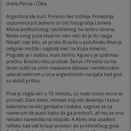
duela Perua i Čilea.
Argentina ide kući. Ponovo bez trofeja. Poslednja
uspomena još jednom će biti fotografija Lionela
Mesia podbočenog i potištenog na centru terena.
Mada ovog puta stvarno niko reći da je do njega.
Nikad i nije bilo, ali protiv Brazila u polufinalu Mesi je
odigrao možda i najbolji meč na Kopa Americi.
Pogodio je i stativu, kum Serhio Aguero je uzdrmao
prečku. Brazilci nisu praštali. Žezus i Firmino su na
teren izašli sa onim maskama dželata i nemilosrdno
udarali sekirom u srca argentinskih navijača kad god
su dobili priliku.
Prva je stigla već u 19. minutu, uz malo sreće mora se
priznati. Dani Alves, momak koji već deceniju i kusur
balansira na ivici genijalca i ludaka, sagnuo se sa
namerom da pusti loptu da ga preskoči, ali mu se ona
nekako namestila na stopalo. A Alves ima usađeni
refleks kad vidi brisan prostor do protivničkog gola.