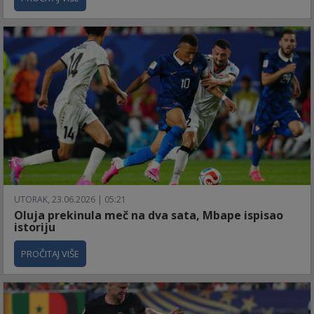
UTORAK, 23.06.2026 | 05:21
Oluja prekinula meč na dva sata, Mbape ispisao
istoriju
PROČITAJ VIŠE