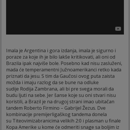
Imala je Argentina i gora izdanja, imala je sigurno i
poraze za koje ih je bilo lakše kritikovati, ali oni od
Brazila ipak najviše bole. Posebno kad nisu zasluženi,
mada će temperamentni Južnoamerikanci retko kada
priznati da jesu. S tim da Gaučosi ovog puta zaista
možda i imaju razlog da se bune na odluke
sudije Rodija Zambrana, ali bi pre svega morali da
budu ljuti na sebe. Jer šanse koje su oni stvari nisu
koristili, a Brazil je na drugoj strani imao ubitačan
tandem Roberto Firmino – Gabrijel Žezus. Dve
kombinacije premijerligaškog tandema donela
su Titeovimizabranicima velikih 2:0 i plasman u finale
Kopa Amerike u kome će odmeriti snage sa boljim iz