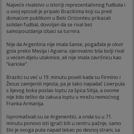
Najveće rivalstvo u istoriji reprezentativnog fudbala i
u ovoj epizodi je pripalo Brazilcima koji su pred
domaćom publikom u Belo Orizonteu prikazali
solidan fudbal, dovoljan da se rival bez
samopouzdanja izbaci sa turnira.
Nije da Argentina nije imala šanse, pogađala je okvir
gola preko Mesija i Aguera, vjerovatno bila bolji rival
u većem dijelu utakmice, ali nije imala završnicu kao
"karioke".
Brazilci su već u 19. minutu poveli kada su Firmino i
Žesus zamijenili mjesta, pa je tako napadač Liverpula
s lijevog boka poslao loptu za špica Sitija, a ovome
nije bilo teško da zakuca loptu u mrežu nemoćnog
Franka Armanija.
Ispromašivali su se Argenentici, a onda su u 71.
minutu ponovo isti igrači bili u centru pažnje, samo
što je ovoga puta napad tekao po desnoj strani, sa