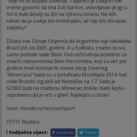
“Nije mi se dopalo suđenje. Taljafiku je sudijski sve
vreme govorio da ima žuti karton, uslovljavao je igru.
Svi ti mali detalji su išli na njihovu stranu. Ne bih
rekao da je sudija bio kriminalan, ali nije bio dorasao
zadatku“.
Džaba sve. Ostaje činjenica da Argentina nije savladala
Brazil još od 2005. godine. A u fudbalu, znamo to svi,
samo pobede vade fleke. Ova večerašnja posebno će
značiti stanovnicima Belo Horizontea, koji su već pet
godina imali košmarne snove zbog čuvenog
“Mineiraza“ kada su u polufinalu Mundijala 2014. baš
ovde Brazilci izgubili od Nemačke sa 1:7. Sada je
52.000 ljudi na stadionu Mineirao dobilo malo lepšu
uspomenu da je vrti u glavi. Najlepšu u stvari.
Izvor: mondo.rs/mozzartsport
FOTO: Reuters
Podijelite vijest:
Facebook
Twitter