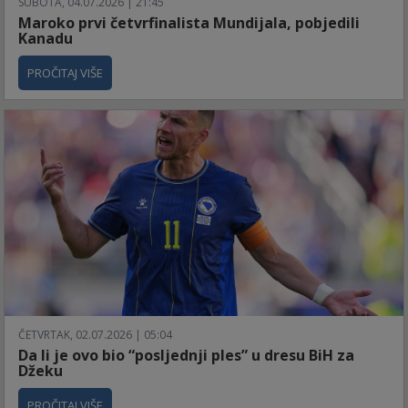
SUBOTA, 04.07.2026 | 21:45
Maroko prvi četvrfinalista Mundijala, pobjedili
Kanadu
PROČITAJ VIŠE
ČETVRTAK, 02.07.2026 | 05:04
Da li je ovo bio “posljednji ples” u dresu BiH za
Džeku
PROČITAJ VIŠE