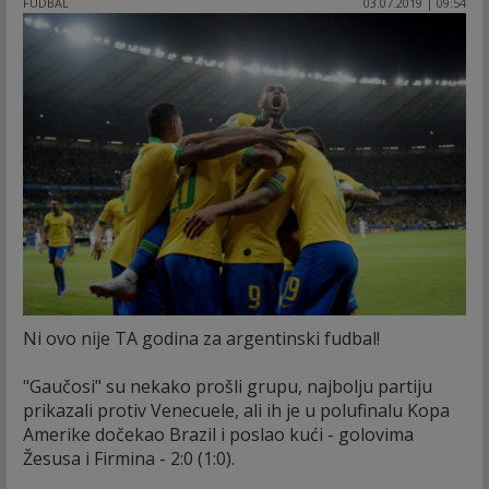
FUDBAL
03.07.2019 | 09:54
Ni ovo nije TA godina za argentinski fudbal!
"Gaučosi" su nekako prošli grupu, najbolju partiju
prikazali protiv Venecuele, ali ih je u polufinalu Kopa
Amerike dočekao Brazil i poslao kući - golovima
Žesusa i Firmina - 2:0 (1:0).