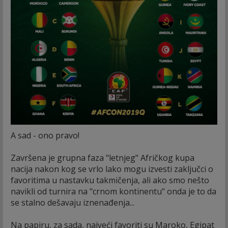
A sad - ono pravo!
Završena je grupna faza "letnjeg" Afričkog kupa
nacija nakon kog se vrlo lako mogu izvesti zaključci o
favoritima u nastavku takmičenja, ali ako smo nešto
navikli od turnira na "crnom kontinentu" onda je to da
se stalno dešavaju iznenađenja...
Na papiru, za sada, najveći favoriti su Maroko, Egipat