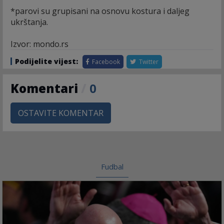
*parovi su grupisani na osnovu kostura i daljeg
ukrštanja.
Izvor: mondo.rs
Podijelite vijest:
Facebook
Twitter
Komentari
/
0
OSTAVITE KOMENTAR
Fudbal