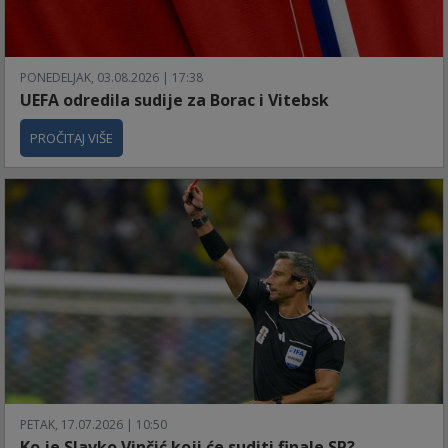
PONEDELJAK, 03.08.2026 | 17:38
UEFA odredila sudije za Borac i Vitebsk
PROČITAJ VIŠE
PETAK, 17.07.2026 | 10:50
Ko je Slavko Vinčić koji će suditi finale SP?