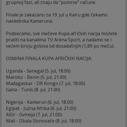
grupnoj fazi, ali znaju da "pomrse" račune.
Finale je zakazano za 19. jul u Kairu gde čekamo
naslednika Kameruna.
Podsećamo, sve mečeve Kupa afričkih nacija možete
pratiti na kanalima TV Arena Sport, a nadamo se i
većem broju golova od dosadašnjih (1,89 po meču).
OSMINA FINALA KUPA AFRIČKIH NACIJA:
Uganda - Senegal (5. jul, 18.00)
Maroko - Benin (5. jul, 21.00)
Madagaskar - DR Kongo (7. jul, 18.00)
Gana - Tunis (8. jul, 21.00)
Nigerija - Kamerun (6. jul, 18.00)
Egipat - Južna Afrika (6. jul, 21.00)
Alžir - Gvineja (7. jul, 21.00)
Mali - Obala Slonovače (8. jul, 18.00)