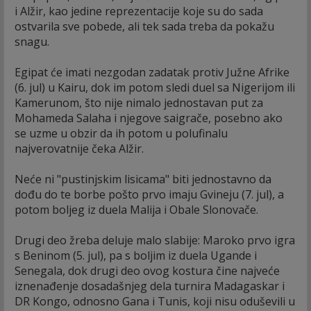
i Alžir, kao jedine reprezentacije koje su do sada
ostvarila sve pobede, ali tek sada treba da pokažu
snagu.
Egipat će imati nezgodan zadatak protiv Južne Afrike
(6. jul) u Kairu, dok im potom sledi duel sa Nigerijom ili
Kamerunom, što nije nimalo jednostavan put za
Mohameda Salaha i njegove saigrače, posebno ako
se uzme u obzir da ih potom u polufinalu
najverovatnije čeka Alžir.
Neće ni "pustinjskim lisicama" biti jednostavno da
dođu do te borbe pošto prvo imaju Gvineju (7. jul), a
potom boljeg iz duela Malija i Obale Slonovače.
Drugi deo žreba deluje malo slabije: Maroko prvo igra
s Beninom (5. jul), pa s boljim iz duela Ugande i
Senegala, dok drugi deo ovog kostura čine najveće
iznenađenje dosadašnjeg dela turnira Madagaskar i
DR Kongo, odnosno Gana i Tunis, koji nisu oduševili u