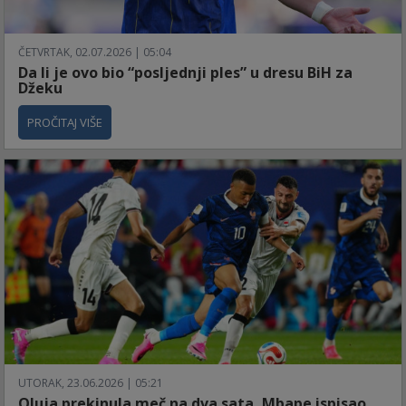
ČETVRTAK, 02.07.2026 | 05:04
Da li je ovo bio “posljednji ples” u dresu BiH za
Džeku
PROČITAJ VIŠE
UTORAK, 23.06.2026 | 05:21
Oluja prekinula meč na dva sata, Mbape ispisao