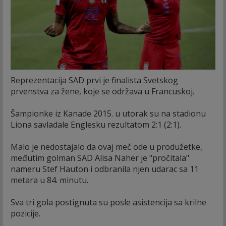
Reprezentacija SAD prvi je finalista Svetskog
prvenstva za žene, koje se održava u Francuskoj.
Šampionke iz Kanade 2015. u utorak su na stadionu
Liona savladale Englesku rezultatom 2:1 (2:1).
Malo je nedostajalo da ovaj meč ode u produžetke,
međutim golman SAD Alisa Naher je "pročitala"
nameru Stef Hauton i odbranila njen udarac sa 11
metara u 84. minutu.
Sva tri gola postignuta su posle asistencija sa krilne
pozicije.