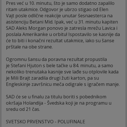
Pres već u 10. minutu, što je samo dodatno zapalilo
ritam utakmice. Odgovor je ubrzo stigao od Elen
Vajt posle odlične reakcije unutar šesnaesterca na
asistenciju Betani Mid. Ipak, već u 31. minutu kapiten
SAD Aleks Morgan ponovo je zatresla mrežu Lavica i
poslala Amerikanke u orbitu! Ispostavilo se kasnije da
će to biti i konačni rezultat utakmice, iako su šanse
prštale na obe strane.
Ogromnu šansu da poravna rezultat propustila
je Stefani Hjuton s bele tačke u 84. minutu, a samo
nekoliko trenutaka kasnije sve lađe su otplovile kada
je Mili Brajt zaradila drugi žuti karton, pa su
Engleskinje završnicu meča odigrale s igračem manje.
SAD će se u finalu za titulu boriti s pobednikom
okršaja Holandija - Švedska koji je na programu u
sredu od 21 čas.
SVETSKO PRVENSTVO - POLUFINALE