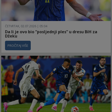
ČETVRTAK, 02.07.2026 | 05:04
Da li je ovo bio “posljednji ples” u dresu BiH za
Džeku
PROČITAJ VIŠE