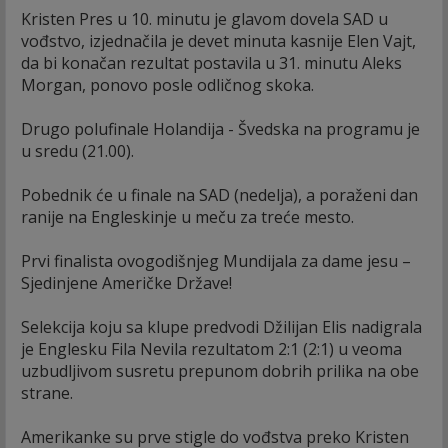
Kristen Pres u 10. minutu je glavom dovela SAD u
vođstvo, izjednačila je devet minuta kasnije Elen Vajt,
da bi konačan rezultat postavila u 31. minutu Aleks
Morgan, ponovo posle odličnog skoka.
Drugo polufinale Holandija - Švedska na programu je
u sredu (21.00).
Pobednik će u finale na SAD (nedelja), a poraženi dan
ranije na Engleskinje u meču za treće mesto.
Prvi finalista ovogodišnjeg Mundijala za dame jesu –
Sjedinjene Američke Države!
Selekcija koju sa klupe predvodi Džilijan Elis nadigrala
je Englesku Fila Nevila rezultatom 2:1 (2:1) u veoma
uzbudljivom susretu prepunom dobrih prilika na obe
strane.
Amerikanke su prve stigle do vođstva preko Kristen