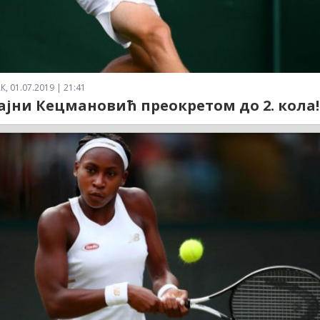
 01.07.2019 | 21:41
јајни Кецмановић преокретом до 2. кола!