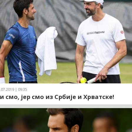
.07.2019 | 09:35
и смо, јер смо из Србије и Хрватске!