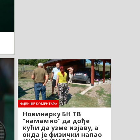
НАЈВИШЕ КОМЕНТАРА
Новинарку БН ТВ
"намамио" да дође
кући да узме изјаву, а
онда је физички напао