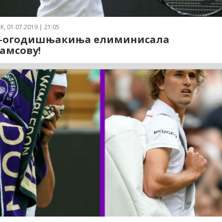
 01.07.2019 | 21:05
5-огодишњакиња елиминисала
амсову!