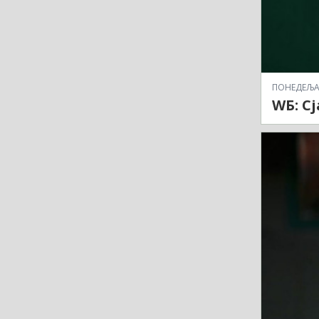
ПОНЕДЕЉАК,
WБ: С