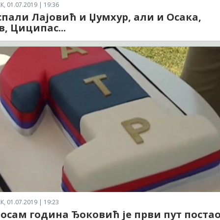
 01.07.2019 | 19:36
спали Лајовић и Џумхур, али и Осака,
в, Циципас...
 01.07.2019 | 19:23
 осам година Ђоковић је први пут поста