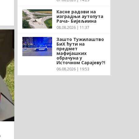
Касне радови на
изградњи аутопута
Рача- Бијељиина
08.08.2026 | 11:37
Зашто Тужилаштво
БиХ ћути на
предмет
мафијашких
обрачуна у
Источном Сарајеву?!
06.08.2026 | 19:53
о