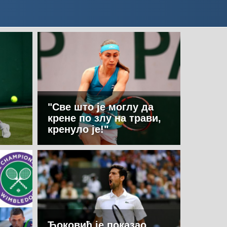
"Све што је моглу да
крене по злу на трави,
кренуло је!"
Ђоковић је показао