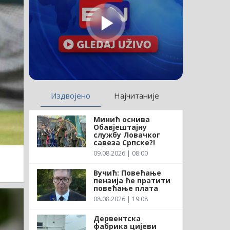
Издвојено
Најчитаније
Минић оснива
Обавјештајну
службу Ловачког
савеза Српске?!
09.08.2026 | 08:00
Вучић: Повећање
пензија ће пратити
повећање плата
08.08.2026 | 19:08
Дервентска
фабрика цијеви