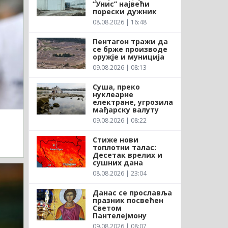
“Унис” највећи
порески дужник
08.08.2026 | 16:48
Пентагон тражи да
се брже производе
оружје и муниција
09.08.2026 | 08:13
Суша, преко
нуклеарне
електране, угрозила
мађарску валуту
09.08.2026 | 08:22
Стиже нови
топлотни талас:
Десетак врелих и
сушних дана
08.08.2026 | 23:04
Данас се прославља
празник посвећен
Светом
Пантелејмону
09.08.2026 | 08:07