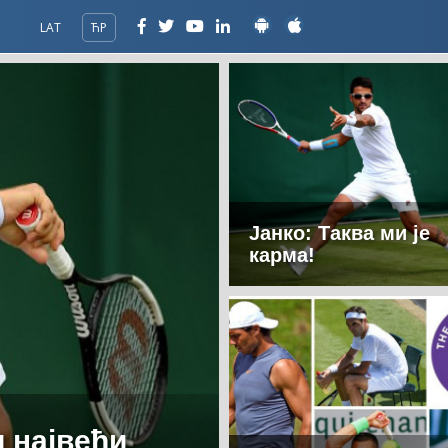
LAT
ЋР
Јанко: Таква ми је
карма!
 највећи