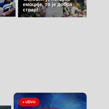
емоције, то је добра
ствар!
● UŽIVO