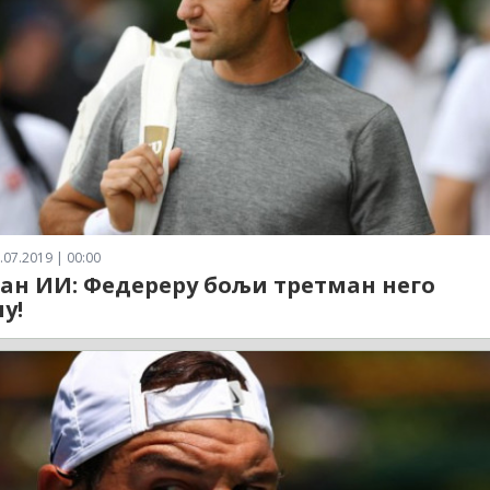
.07.2019 | 00:00
Дан ИИ: Федереру бољи третман него
у!