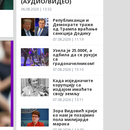
(АУДИО/ВИДЕО)
06.08.2026 | 13:32
Републиканци и
Демократе траже
од Трампа враћање
санкција Додику
07.08.2026 | 11:19
Узела је 25.000€, а
одбила да се рукује
са
градоначелником!
07.08.2026 | 15:10
Када изједначите
корупцију са
издајом имаћете
своју земљу
07.08.2026 | 13:11
Зора Видовић крије
ко нам је позајмио
пола милијарде
марака
07.08.2026 | 14:29