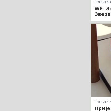
ПОНЕДЕЉАК,
WБ: И
Звере
ПОНЕДЕЉАК,
Прије