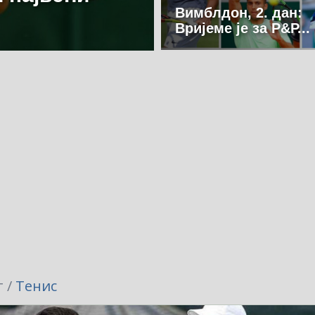
Вимблдон, 2. дан:
Вријеме је за Р&Р...
 /
Тенис