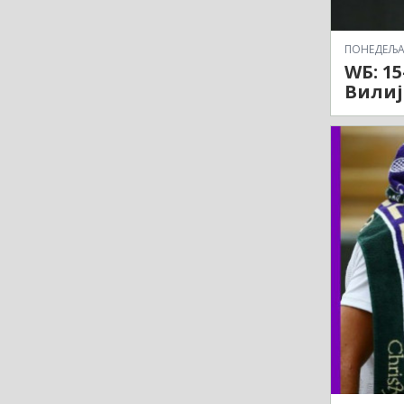
ПОНЕДЕЉАК,
WБ: 1
Вилиј