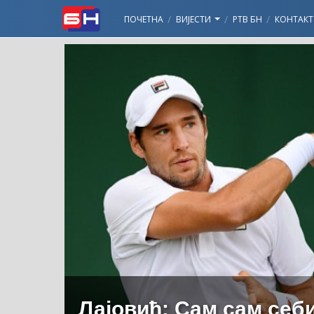
ПОЧЕТНА
ВИЈЕСТИ
РТВ БН
КОНТАКТ
Лајовић: Сам сам себи