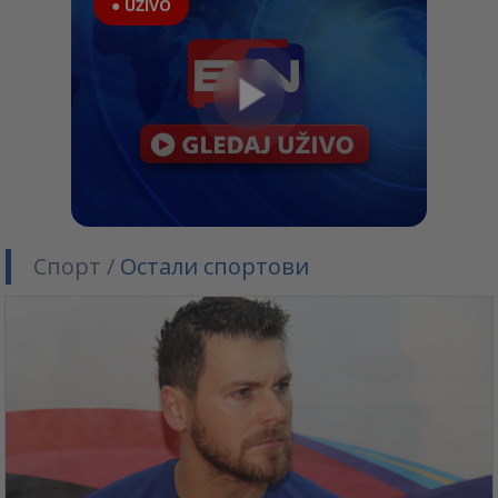
● UŽIVO
Спорт /
Остали спортови