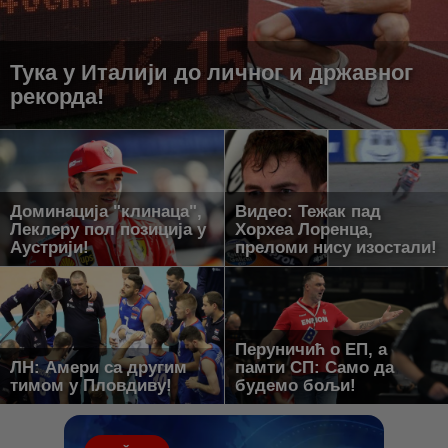
Тука у Италији до личног и државног
рекорда!
Доминација "клинаца",
Видео: Тежак пад
Леклеру пол позиција у
Хорхеа Лоренца,
Аустрији!
преломи нису изостали!
Перуничић о ЕП, а
ЛН: Амери са другим
памти СП: Само да
тимом у Пловдиву!
будемо бољи!