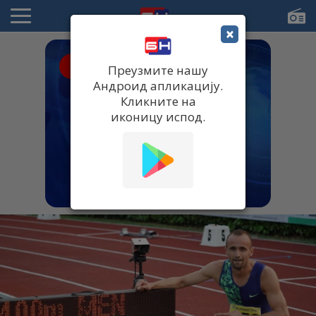
×
● UŽIVO
Преузмите нашу
Андроид апликацију.
Кликните на
иконицу испод.