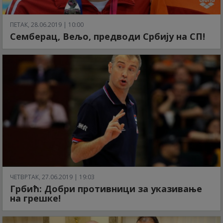
ПЕТАК, 28.06.2019 | 10:00
Семберац, Вељо, предводи Србију на СП!
ЧЕТВРТАК, 27.06.2019 | 19:03
Грбић: Добри противници за указивање
на грешке!