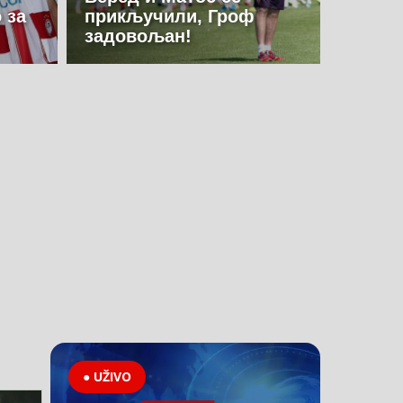
 за
прикључили, Гроф
задовољан!
● UŽIVO