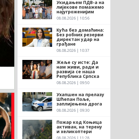
Укидањем ПДВ-а на
лијекове помажемо
најугроженијим
08.08.2026 | 10:56
Кућа без домаћина:
Без робних резерви
директан удар на
грађане
08.08.2026 | 10:37
Жеље су исте: Да
нам живи, ради и
развија се наша
Република Српска
08.08.2026 | 09:50
Ухапшен на прелазу
Шћепан Поље,
заплијењена дрога
08.08.2026 | 09:30
Пожар код Коњица
активан, на терену
и хеликоптери
08.08.2026 | 11:28