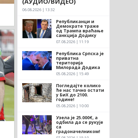
(АУДИО/ВИДЕО)
06.08.2026 | 13:32
Републиканци и
Демократе траже
од Трампа враћање
санкција Додику
07.08.2026 | 11:19
Република Српска је
приватна
територија
Милорада Додика
05.08.2026 | 15:49
Погледајте колико
ће нас тачно остати
у БиХ до 2100.
године!
05.08.2026 | 10:00
Узела је 25.000€, а
одбила да се рукује
са
градоначелником!
07.08.2026 | 15:10