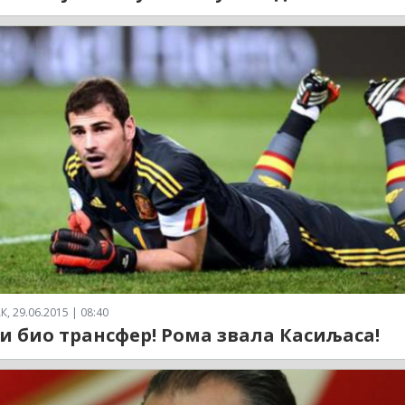
 29.06.2015 | 08:40
 би био трансфер! Рома звала Касиљаса!