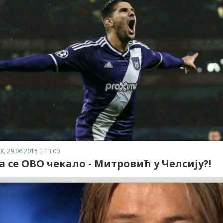
 29.06.2015 | 13:00
 се ОВО чекало - Митровић у Челсију?!