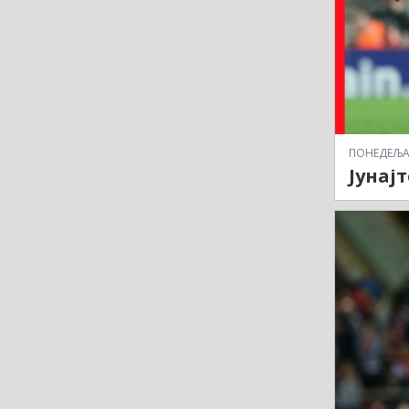
ПОНЕДЕЉАК,
Јунај