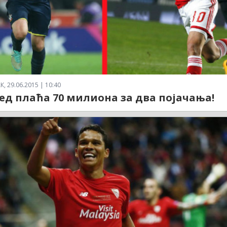
 29.06.2015 | 10:40
тед плаћа 70 милиона за два појачања!