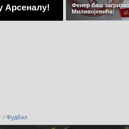
Фенер баш загризао
 у Арсеналу!
Миливојевића!
 /
Фудбал