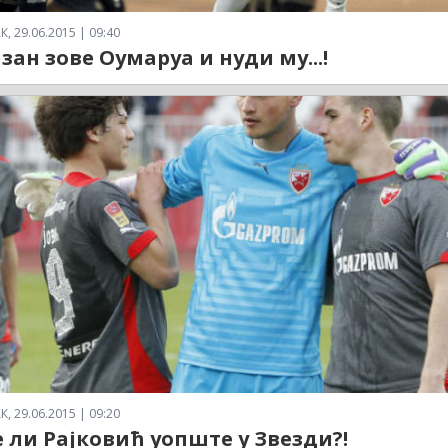
 29.06.2015 | 09:40
зан зове Оумаруа и нуди му...!
 29.06.2015 | 09:20
е ли Рајковић уопште у Звезди?!