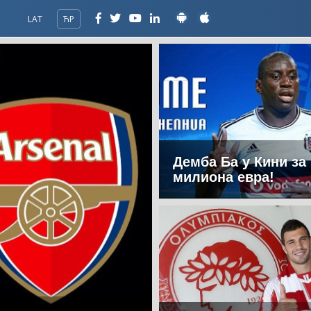
LAT
ЋР
Демба Ба у Кини за
милиона евра!