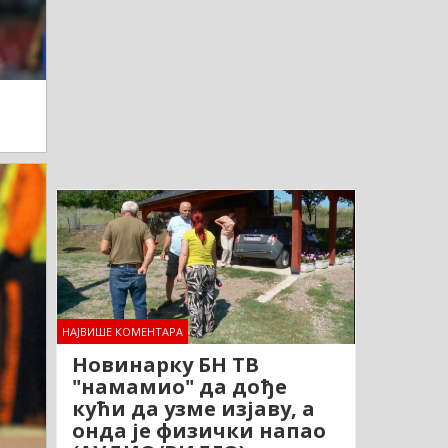
НАЈВИШЕ КОМЕНТАРА
Новинарку БН ТВ
"намамио" да дође
кући да узме изјаву, а
онда је физички напао