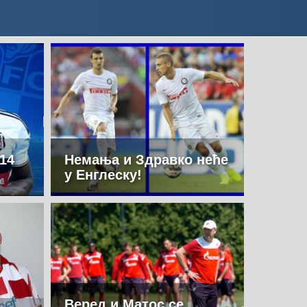
 14
Немања и Здравко неће
у Енглеску!
Веред и Матос се