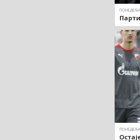
ПОНЕДЕЉАК,
Парти
ПОНЕДЕЉАК,
Остај