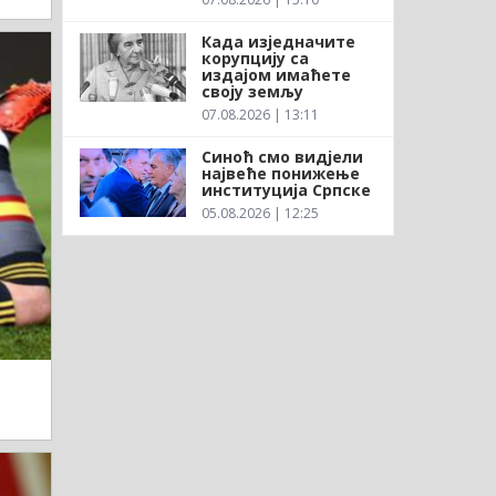
Када изједначите
корупцију са
издајом имаћете
своју земљу
07.08.2026 | 13:11
Синоћ смо видјели
највеће понижење
институција Српске
05.08.2026 | 12:25