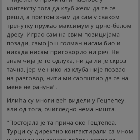
контексту тога да клуб жели да те се
реши, а притом знам да сам у сваком
тренутку пружао максимум у црно-белом
дресу. Играо сам на свим позицијама
позади, само још голман нисам био и
никада нисам приговорио ни реч. Не
знам чија је то одлука, ни да ли је скроз
тачна, јер ме нико из клуба није позвао
на разговор, нити ми саопштио да се на
мене не рачуна".
Илића су многи већ видели у Гецтепеу,
али од тога, очигледно нема ништа.
"Постојала је та прича око Гецтепеа.
Турци су директно контактирали са мном