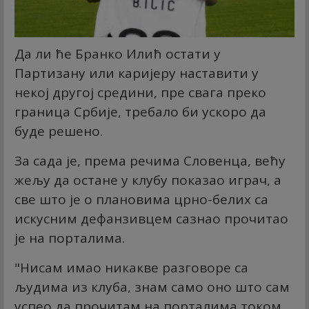
Да ли ће Бранко Илић остати у
Партизану или каријеру наставити у
некој другој средини, пре свага преко
граница Србије, требало би ускоро да
буде решено.
За сада је, према речима Словенца, већу
жељу да остане у клубу показао играч, а
све што је о плановима црно-белих са
искусним дефанзивцем сазнао прочитао
је на порталима.
"Нисам имао никакве разговоре са
људима из клуба, знам само оно што сам
успео да прочитам на порталима током