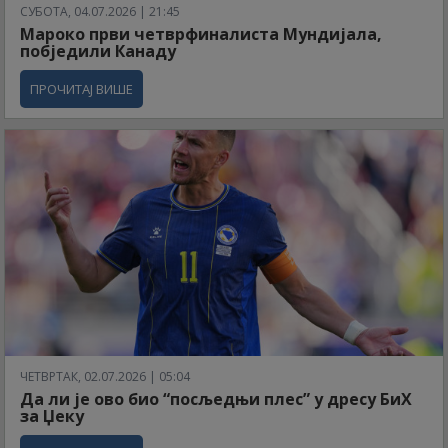
СУБОТА, 04.07.2026 | 21:45
Мароко први четврфиналиста Мундијала,
побједили Канаду
ПРОЧИТАЈ ВИШЕ
ЧЕТВРТАК, 02.07.2026 | 05:04
Да ли је ово био “посљедњи плес” у дресу БиХ
за Џеку