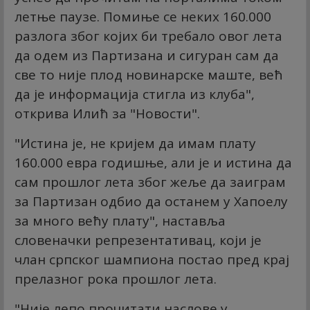
летње паузе. Помиње се неких 160.000
разлога због којих би требало овог лета
да одем из Партизана и сигуран сам да
све то није плод новинарске маште, већ
да је информација стигла из клуба",
открива Илић за "Новости".
"Истина је, не кријем да имам плату
160.000 евра годишње, али је и истина да
сам прошлог лета због жеље да заиграм
за Партизан одбио да останем у Хапоелу
за много већу плату", наставља
словеначки репрезентативац, који је
члан српског шампиона постао пред крај
прелазног рока прошлог лета.
"Није лепо прочитати наслове у