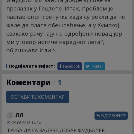
и нудили ми заиста добре услове за
прелазак у Гецтепе. Ипак, проблем је
настао оног тренутка када су рекли да не
желе да плате обештећење, а у Хумској
свакако рачунају на одређени новац јер
ми уговор истиче наредног лета",
објашњава Илић.
Подијелите вијест:
Facebook
Twitter
Коментари
/
1
ОСТАВИТЕ КОМЕНТАР
ЛЛ
ОДГОВОРИТЕ
29.06.2015 14:24
ТРЕБА ДА ГА ЗАДРЗЕ,ДОБАР ФУДБАЛЕР.