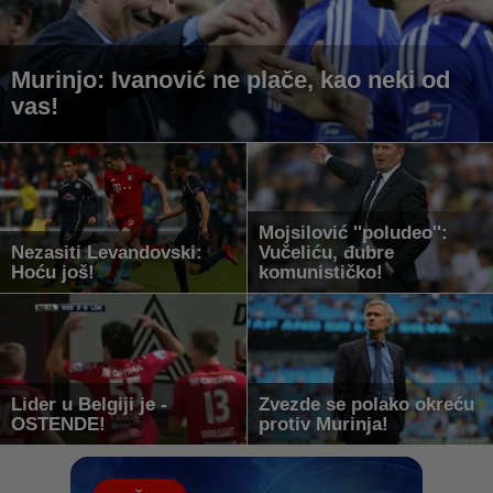
Murinjo: Ivanović ne plače, kao neki od
vas!
Mojsilović ''poludeo'':
Nezasiti Levandovski:
Vučeliću, đubre
Hoću još!
komunističko!
Lider u Belgiji je -
Zvezde se polako okreću
OSTENDE!
protiv Murinja!