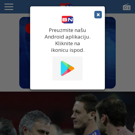
×
● UŽIVO
Preuzmite našu
Android aplikaciju.
Kliknite na
ikonicu ispod.