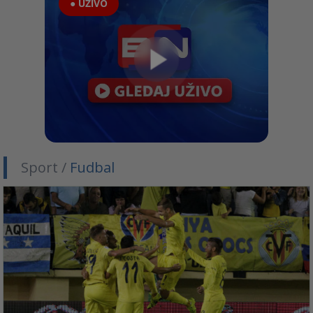
● UŽIVO
Sport /
Fudbal