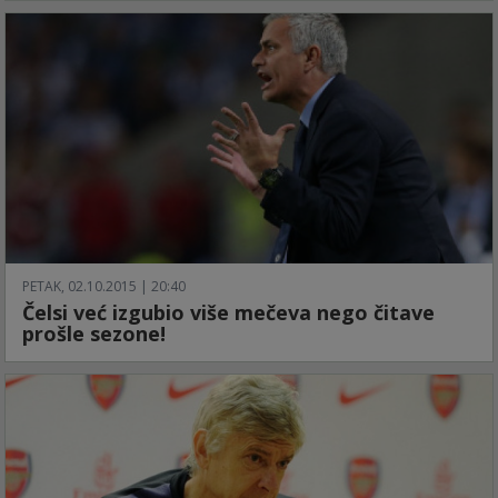
PETAK, 02.10.2015 | 20:40
Čelsi već izgubio više mečeva nego čitave
prošle sezone!