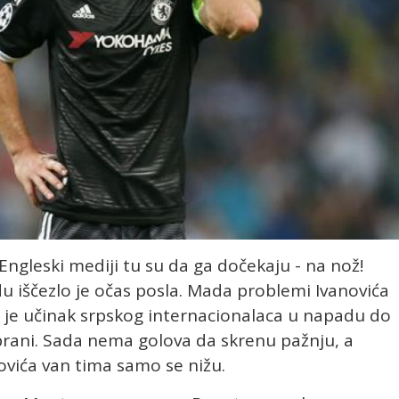
Engleski mediji tu su da ga dočekaju - na nož!
 iščezlo je očas posla. Mada problemi Ivanovića
o je učinak srpskog internacionalaca u napadu do
rani. Sada nema golova da skrenu pažnju, a
ovića van tima samo se nižu.