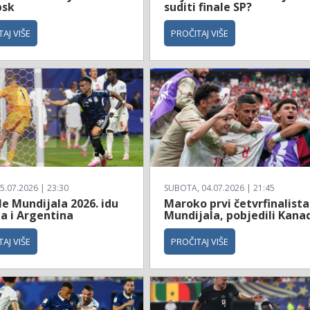
bsk
suditi finale SP?
AJ VIŠE
PROČITAJ VIŠE
5.07.2026 | 23:30
SUBOTA, 04.07.2026 | 21:45
le Mundijala 2026. idu
Maroko prvi četvrfinalista
a i Argentina
Mundijala, pobjedili Kana
AJ VIŠE
PROČITAJ VIŠE