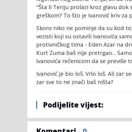
"Šta li Teriju prolazi kroz glavu dok
greškom? To što je Ivanović kriv za p
Skoro niko ne pominje da su kod tog
vezisti koji su ostavili Ivanovića s
protivničkog tima - Eden Azar na dru
Kurt Zuma baš nije pretrgao... Sa
Ivanovića rečenicom da se previše tr
Ivanović je bio loš. Vrlo loš. Ali zar
zar sve to ne znači baš ništa?
Podijelite vijest:
Komentari
/
0