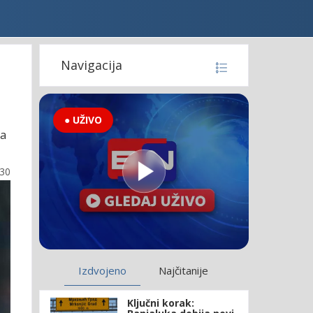
Navigacija
● UŽIVO
da
:30
Izdvojeno
Najčitanije
Ključni korak: