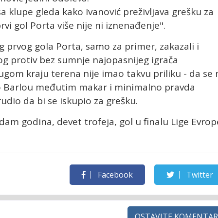
 sa klupe gleda kako Ivanović preživljava grešku za
rvi gol Porta više nije ni iznenađenje".
 prvog gola Porta, samo za primer, zakazali i
amog protiv bez sumnje najopasnijeg igrača
gom kraju terena nije imao takvu priliku - da se 
mo Barlou međutim makar i minimalno pravda
udio da bi se iskupio za grešku.
 sedam godina, devet trofeja, gol u finalu Lige Evrop
Facebook
Twitter
OSTAVITE KOMENTAR