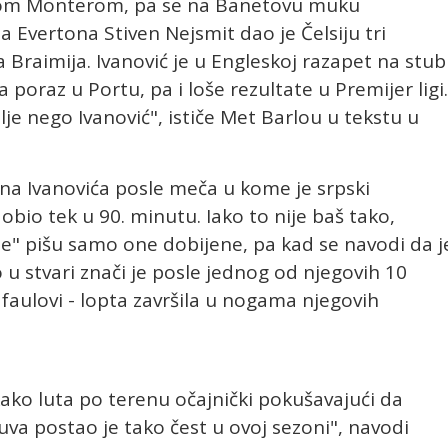
onom Monterom, pa se na Banetovu muku
 Evertona Stiven Nejsmit dao je Čelsiju tri
 Braimija. Ivanović je u Engleskoj razapet na stub
a poraz u Portu, pa i loše rezultate u Premijer ligi.
lje nego Ivanović", ističe Met Barlou u tekstu u
na Ivanovića posle meča u kome je srpski
bio tek u 90. minutu. Iako to nije baš tako,
e" pišu samo one dobijene, pa kad se navodi da j
 u stvari znači je posle jednog od njegovih 10
 faulovi - lopta završila u nogama njegovih
kako luta po terenu očajnički pokušavajući da
uva postao je tako čest u ovoj sezoni", navodi