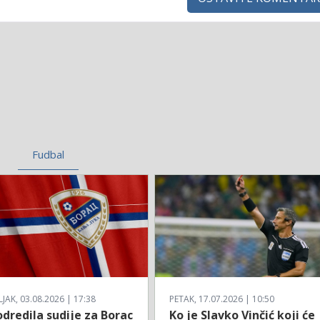
Fudbal
AK, 03.08.2026 | 17:38
PETAK, 17.07.2026 | 10:50
dredila sudije za Borac
Ko je Slavko Vinčić koji će