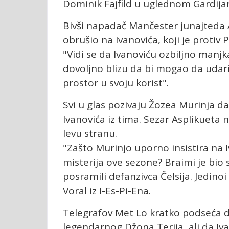
Dominik Fajfild u uglednom Gardija
Bivši napadač Mančester junajteda 
obrušio na Ivanovića, koji je protiv 
"Vidi se da Ivanoviću ozbiljno manjka
dovoljno blizu da bi mogao da udari
prostor u svoju korist".
Svi u glas pozivaju Žozea Murinja da
Ivanovića iz tima. Sezar Asplikuet
levu stranu.
"Zašto Murinjo uporno insistira na
misterija ove sezone? Braimi je bio 
posramili defanzivca Čelsija. Jedinoi 
Voral iz I-Es-Pi-Ena.
Telegrafov Met Lo kratko podseća da
legendarnog Džona Terija, ali da Iva