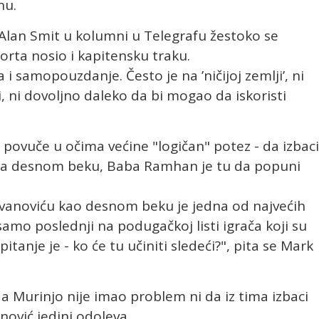
nu.
Alan Smit u kolumni u Telegrafu žestoko se
Porta nosio i kapitensku traku.
 i samopouzdanje. Često je na ’ničijoj zemlji’, ni
, ni dovoljno daleko da bi mogao da iskoristi
 povuče u očima većine "logičan" potez - da izbaci
a na desnom beku, Baba Ramhan je tu da popuni
 Ivanoviću kao desnom beku je jedna od najvećih
samo poslednji na podugačkoj listi igrača koji su
pitanje je - ko će tu učiniti sledeći?", pita se Mark
 Murinjo nije imao problem ni da iz tima izbaci
nović jedini odoleva.