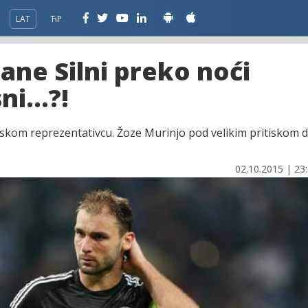
LAT
ЋР
Bane Silni preko noći
i...?!
rpskom reprezentativcu. Žoze Murinjo pod velikim pritiskom 
02.10.2015 | 23