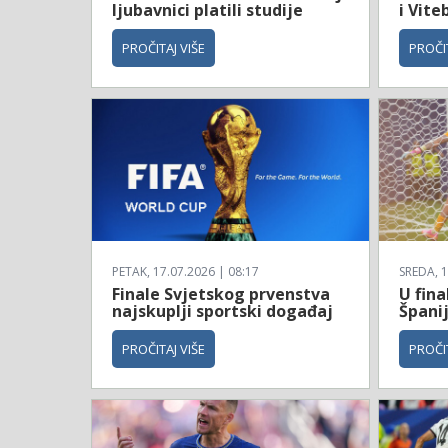
ljubavnici platili studije
i Vite
PROČITAJ VIŠE
PROČIT
PETAK, 17.07.2026 | 08:17
SREDA, 1
Finale Svjetskog prvenstva
U fina
najskuplji sportski događaj
Španij
PROČITAJ VIŠE
PROČIT