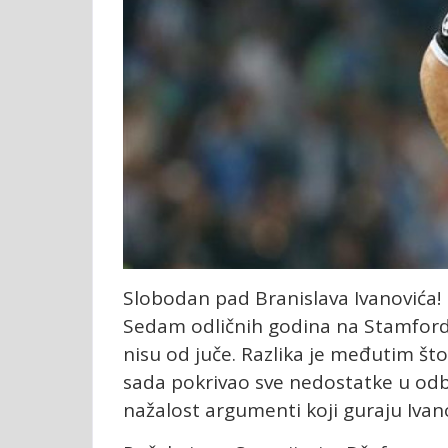
Slobodan pad Branislava Ivanovića! 
Sedam odličnih godina na Stamfordu
nisu od juče. Razlika je međutim št
sada pokrivao sve nedostatke u odb
nažalost argumenti koji guraju Ivan