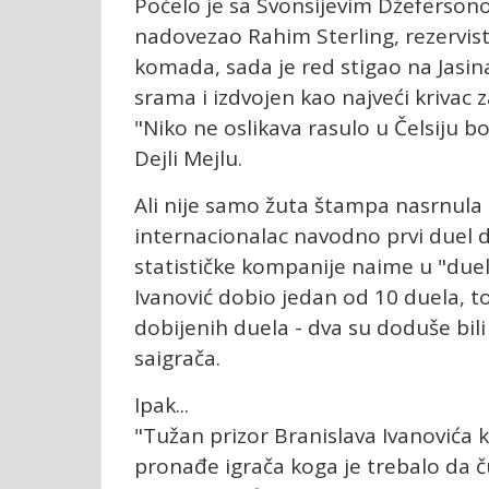
Počelo je sa Svonsijevim Džefers
nadovezao Rahim Sterling, rezervista
komada, sada je red stigao na Jasina
srama i izdvojen kao najveći krivac z
"Niko ne oslikava rasulo u Čelsiju bo
Dejli Mejlu.
Ali nije samo žuta štampa nasrnula 
internacionalac navodno prvi duel do
statističke kompanije naime u "duel
Ivanović dobio jedan od 10 duela, to
dobijenih duela - dva su doduše bili
saigrača.
Ipak...
"Tužan prizor Branislava Ivanovića 
pronađe igrača koga je trebalo da č