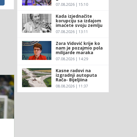
07.08.2026 | 15:10
Kada izjednačite
korupciju sa izdajom
imaćete svoju zemlju
07.08.2026 | 13:11
Zora Vidović krije ko
nam je pozajmio pola
milijarde maraka
07.08.2026 | 14:29
Kasne radovi na
izgradnji autoputa
Rača- Bijeljiina
08.08.2026 | 11:37