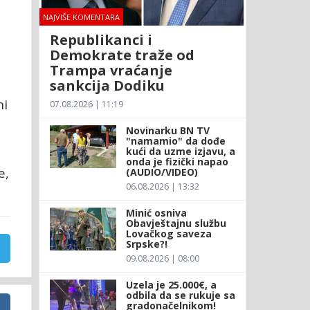
NAJVIŠE KOMENTARA
Republikanci i
Demokrate traže od
Trampa vraćanje
sankcija Dodiku
ni
07.08.2026 | 11:19
Novinarku BN TV
"namamio" da dođe
kući da uzme izjavu, a
onda je fizički napao
e,
(AUDIO/VIDEO)
06.08.2026 | 13:32
Minić osniva
Obavještajnu službu
Lovačkog saveza
Srpske?!
09.08.2026 | 08:00
Uzela je 25.000€, a
odbila da se rukuje sa
gradonačelnikom!