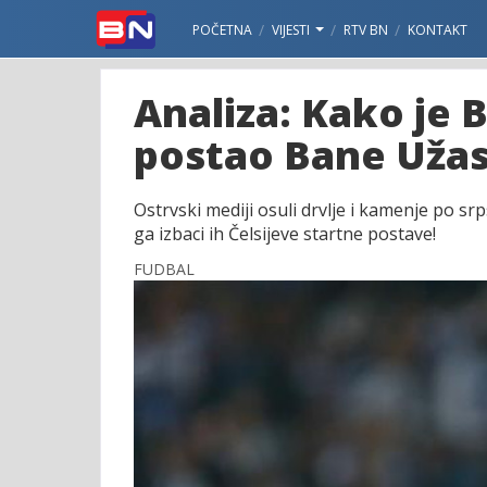
POČETNA
VIJESTI
RTV BN
KONTAKT
Analiza: Kako je 
postao Bane Užasn
Ostrvski mediji osuli drvlje i kamenje po s
ga izbaci ih Čelsijeve startne postave!
FUDBAL