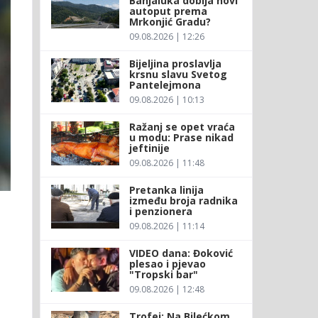
Banjaluka dobija novi
autoput prema
Mrkonjić Gradu?
09.08.2026 | 12:26
Bijeljina proslavlja
krsnu slavu Svetog
Pantelejmona
09.08.2026 | 10:13
Ražanj se opet vraća
u modu: Prase nikad
jeftinije
09.08.2026 | 11:48
Pretanka linija
između broja radnika
i penzionera
09.08.2026 | 11:14
VIDEO dana: Đoković
plesao i pjevao
"Tropski bar"
09.08.2026 | 12:48
Trofej: Na Bilećkom