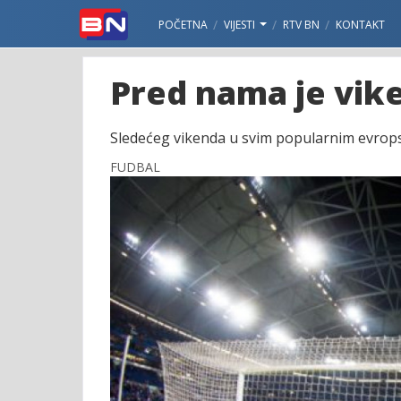
POČETNA
VIJESTI
RTV BN
KONTAKT
Pred nama je vike
Sledećeg vikenda u svim popularnim evropski
FUDBAL