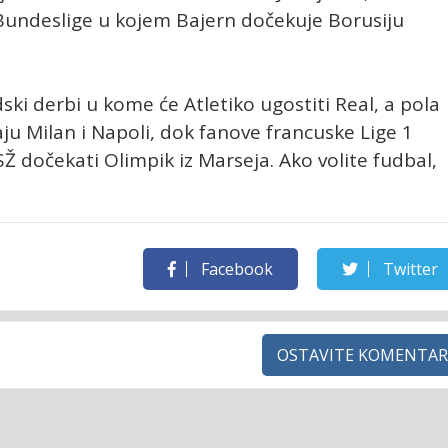
i Bundeslige u kojem Bajern dočekuje Borusiju
ski derbi u kome će Atletiko ugostiti Real, a pola
graju Milan i Napoli, dok fanove francuske Lige 1
Ž dočekati Olimpik iz Marseja. Ako volite fudbal,
Facebook
Twitter
OSTAVITE KOMENTAR