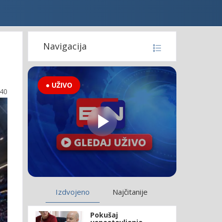
Navigacija
● UŽIVO
:40
Izdvojeno
Najčitanije
Pokušaj