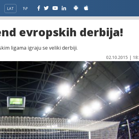
LAT
ЋР
nd evropskih derbija!
m ligama igraju se veliki derbiji.
02.10.2015 | 18