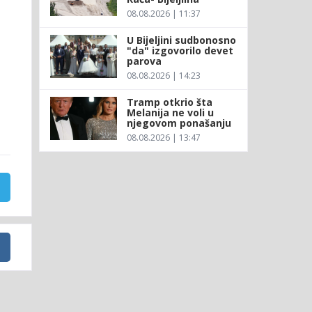
08.08.2026 | 11:37
U Bijeljini sudbonosno
"da" izgovorilo devet
parova
08.08.2026 | 14:23
Tramp otkrio šta
Melanija ne voli u
njegovom ponašanju
08.08.2026 | 13:47