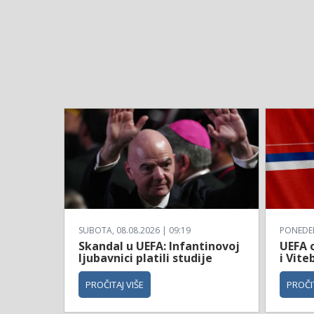
SUBOTA, 08.08.2026 | 09:19
PONEDELJ
Skandal u UEFA: Infantinovoj
UEFA o
ljubavnici platili studije
i Vite
PROČITAJ VIŠE
PROČIT