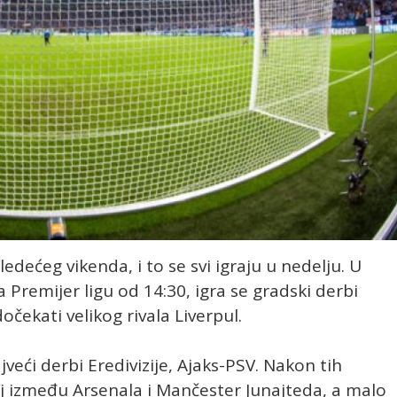
ledećeg vikenda, i to se svi igraju u nedelju. U
remijer ligu od 14:30, igra se gradski derbi
čekati velikog rivala Liverpul.
jveći derbi Eredivizije, Ajaks-PSV. Nakon tih
j između Arsenala i Mančester Junajteda, a malo