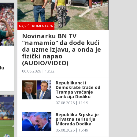
NAJVIŠE KOMENTARA
Novinarku BN TV
"namamio" da dođe kući
da uzme izjavu, a onda je
fizički napao
(AUDIO/VIDEO)
du
06.08.2026 | 13:32
Republikanci i
Demokrate traže od
Trampa vraćanje
sankcija Dodiku
07.08.2026 | 11:19
Republika Srpska je
privatna teritorija
Milorada Dodika
05.08.2026 | 15:49