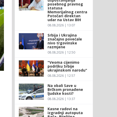
uspostavljanja
posebnog pravnog
statusa
Memorijalnog centra
Potočari direktan
udar na Ustav BIH
08.08.2026 | 13:07
Srbija i Ukrajina
značajno povećale
nivo trgovinske
razmjene
08.08.2026 | 12:50
"Veoma cijenimo
podršku Srbije
ukrajinskom narodu"
08.08.2026 | 12:57
Na obali Save u
Brčkom pronađene
ljudske kosti?
08.08.2026 | 13:37
Kasne radovi na
izgradnji autoputa
Rača- Bijeljiina