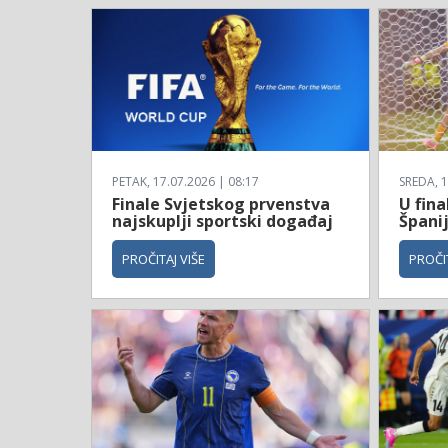
PETAK, 17.07.2026 | 08:17
SREDA, 1
Finale Svjetskog prvenstva
U fina
najskuplji sportski događaj
Španij
PROČITAJ VIŠE
PROČIT