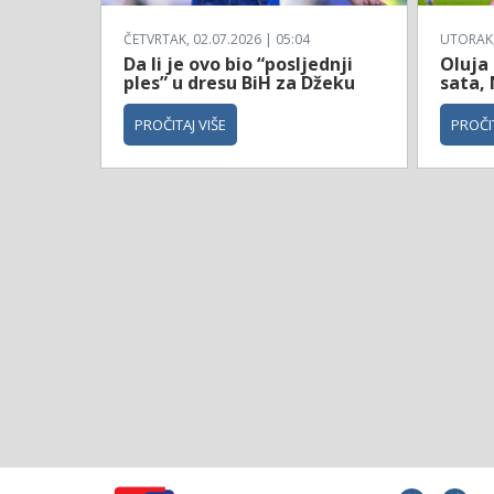
ČETVRTAK, 02.07.2026 | 05:04
UTORAK, 
Da li je ovo bio “posljednji
Oluja
ples” u dresu BiH za Džeku
sata, 
PROČITAJ VIŠE
PROČIT