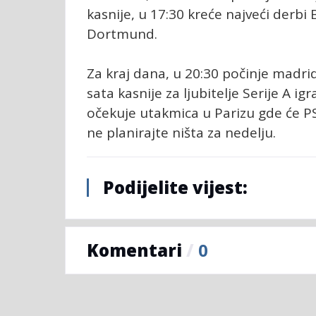
kasnije, u 17:30 kreće najveći derb
Dortmund.
Za kraj dana, u 20:30 počinje madrid
sata kasnije za ljubitelje Serije A i
očekuje utakmica u Parizu gde će PS
ne planirajte ništa za nedelju.
Podijelite vijest:
Komentari
/
0