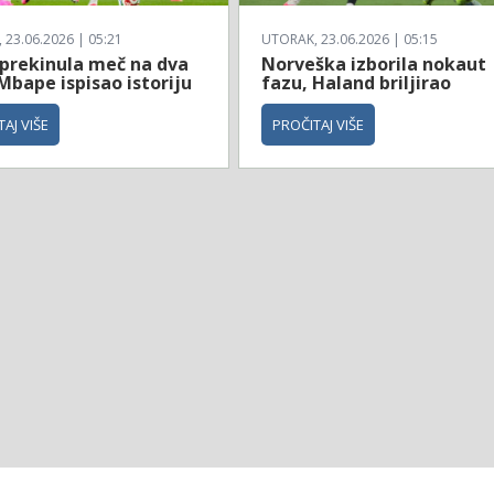
23.06.2026 | 05:21
UTORAK, 23.06.2026 | 05:15
 prekinula meč na dva
Norveška izborila nokaut
Mbape ispisao istoriju
fazu, Haland briljirao
AJ VIŠE
PROČITAJ VIŠE