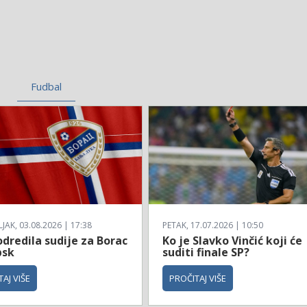
Fudbal
AK, 03.08.2026 | 17:38
PETAK, 17.07.2026 | 10:50
dredila sudije za Borac
Ko je Slavko Vinčić koji će
bsk
suditi finale SP?
AJ VIŠE
PROČITAJ VIŠE