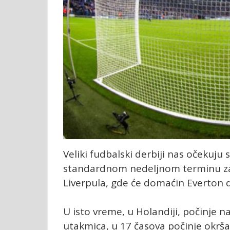
Veliki fudbalski derbiji nas očekuju s
standardnom nedeljnom terminu za P
Liverpula, gde će domaćin Everton do
U isto vreme, u Holandiji, počinje na
utakmica, u 17 časova počinje okrša