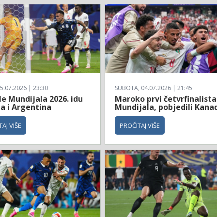
5.07.2026 | 23:30
SUBOTA, 04.07.2026 | 21:45
le Mundijala 2026. idu
Maroko prvi četvrfinalista
a i Argentina
Mundijala, pobjedili Kana
AJ VIŠE
PROČITAJ VIŠE