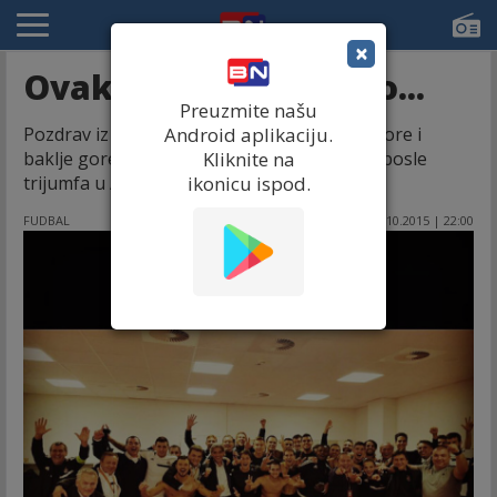
×
Ovako se sinoć slavilo...
Preuzmite našu
Pozdrav iz svlačionice crno-belih! Pesme se ore i
Android aplikaciju.
baklje gore...Valeri Božinov bio u elementu posle
Kliknite na
trijumfa u Augzburgu!
ikonicu ispod.
FUDBAL
02.10.2015 | 22:00