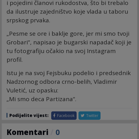
i pojedini članovi rukodostva, što bi trebalo
da ilustruje zajedništvo koje vlada u taboru
srpskog prvaka.
„Pesme se ore i baklje gore, jer mi smo tvoji
Grobari“, napisao je bugarski napadač koji je
tu fotografiju očakio na svoj Instagram
profil.
Istu je na svoj Fejsbuku podelio i predsednik
Nadzornog odbora crno-belih, Vladimir
Vuletić, uz opasku:
„Mi smo deca Partizana“.
Podijelite vijest:
Facebook
Twitter
Komentari
/
0