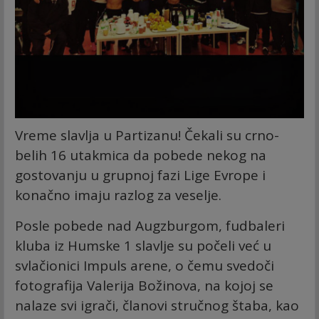
Vreme slavlja u Partizanu! Čekali su crno-
belih 16 utakmica da pobede nekog na
gostovanju u grupnoj fazi Lige Evrope i
konačno imaju razlog za veselje.
Posle pobede nad Augzburgom, fudbaleri
kluba iz Humske 1 slavlje su počeli već u
svlačionici Impuls arene, o čemu svedoči
fotografija Valerija Božinova, na kojoj se
nalaze svi igrači, članovi stručnog štaba, kao