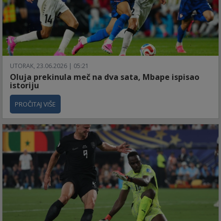
UTORAK, 23.06.2026 | 05:21
Oluja prekinula meč na dva sata, Mbape ispisao
istoriju
PROČITAJ VIŠE