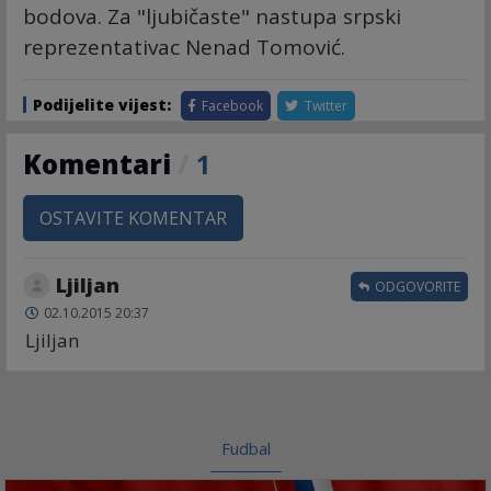
bodova. Za "ljubičaste" nastupa srpski
reprezentativac Nenad Tomović.
Podijelite vijest:
Facebook
Twitter
Komentari
/
1
OSTAVITE KOMENTAR
Ljiljan
ODGOVORITE
02.10.2015 20:37
Ljiljan
Fudbal