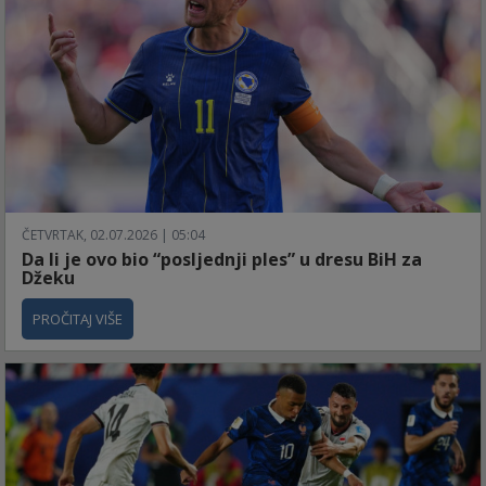
ČETVRTAK, 02.07.2026 | 05:04
Da li je ovo bio “posljednji ples” u dresu BiH za
Džeku
PROČITAJ VIŠE