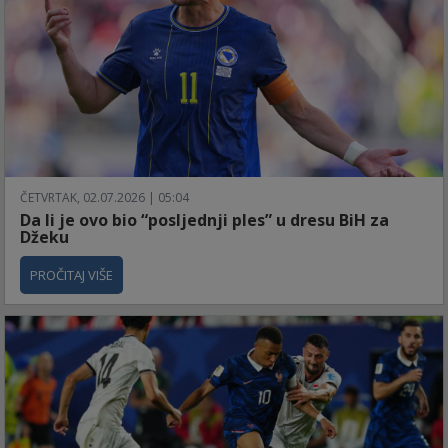
ČETVRTAK, 02.07.2026 | 05:04
Da li je ovo bio “posljednji ples” u dresu BiH za
Džeku
PROČITAJ VIŠE