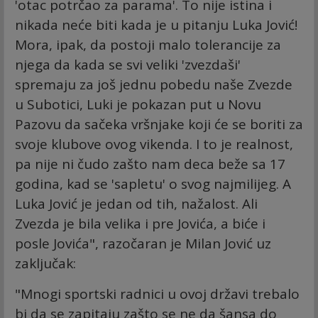
'otac potrčao za parama'. To nije istina i
nikada neće biti kada je u pitanju Luka Jović!
Mora, ipak, da postoji malo tolerancije za
njega da kada se svi veliki 'zvezdaši'
spremaju za još jednu pobedu naše Zvezde
u Subotici, Luki je pokazan put u Novu
Pazovu da sačeka vršnjake koji će se boriti za
svoje klubove ovog vikenda. I to je realnost,
pa nije ni čudo zašto nam deca beže sa 17
godina, kad se 'sapletu' o svog najmilijeg. A
Luka Jović je jedan od tih, nažalost. Ali
Zvezda je bila velika i pre Jovića, a biće i
posle Jovića", razočaran je Milan Jović uz
zaključak:
"Mnogi sportski radnici u ovoj državi trebalo
bi da se zapitaju zašto se ne da šansa do