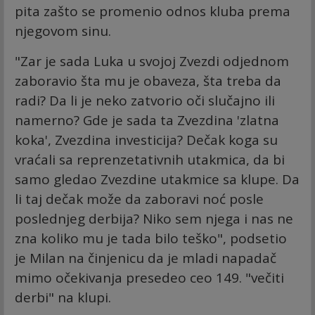
pita zašto se promenio odnos kluba prema
njegovom sinu.
"Zar je sada Luka u svojoj Zvezdi odjednom
zaboravio šta mu je obaveza, šta treba da
radi? Da li je neko zatvorio oči slučajno ili
namerno? Gde je sada ta Zvezdina 'zlatna
koka', Zvezdina investicija? Dečak koga su
vraćali sa reprenzetativnih utakmica, da bi
samo gledao Zvezdine utakmice sa klupe. Da
li taj dečak može da zaboravi noć posle
poslednjeg derbija? Niko sem njega i nas ne
zna koliko mu je tada bilo teško", podsetio
je Milan na činjenicu da je mladi napadač
mimo očekivanja presedeo ceo 149. "večiti
derbi" na klupi.