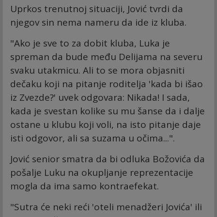
Uprkos trenutnoj situaciji, Jović tvrdi da
njegov sin nema nameru da ide iz kluba.
"Ako je sve to za dobit kluba, Luka je
spreman da bude među Delijama na severu
svaku utakmicu. Ali to se mora objasniti
dečaku koji na pitanje roditelja 'kada bi išao
iz Zvezde?' uvek odgovara: Nikada! I sada,
kada je svestan kolike su mu šanse da i dalje
ostane u klubu koji voli, na isto pitanje daje
isti odgovor, ali sa suzama u očima...".
Jović senior smatra da bi odluka Božovića da
pošalje Luku na okupljanje reprezentacije
mogla da ima samo kontraefekat.
"Sutra će neki reći 'oteli menadžeri Jovića' ili