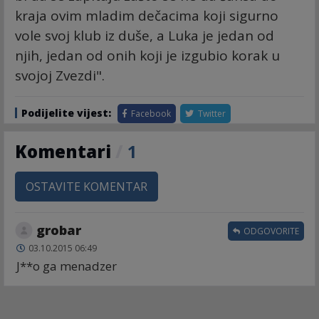
kraja ovim mladim dečacima koji sigurno
vole svoj klub iz duše, a Luka je jedan od
njih, jedan od onih koji je izgubio korak u
svojoj Zvezdi".
Podijelite vijest:
Facebook
Twitter
Komentari
/
1
OSTAVITE KOMENTAR
grobar
ODGOVORITE
03.10.2015 06:49
J**o ga menadzer