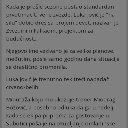
Kada je prošle sezone postao standardan
prvotimac Crvene zvezde, Luka Jović je "na
silu" dobio dres sa brojem devet, nazivan je
Zvezdinim Falkaom, projektom za
budućnost...
Njegovo ime vezivano je za velike planove,
međutim, posle samo godinu dana situacija
se drastično promenila.
Luka Jović je trenutno tek treći napadač
crveno-belih.
Minutaža koju mu ukazuje trener Miodrag
Božović, a posebno odluka da ga u nedelji
kada se ekipa priprema za gostovanje u
Subotici pošalje na okupljanje omladinske