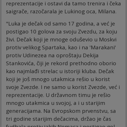
reprezentacije i ostavi da tamo trenira i čeka
saigrače, razočarala je Lukinog oca, Milana.
"Luka je dečak od samo 17 godina, a već je
postigao 10 golova za svoju Zvezdu, za koju
živi. Dečak koji je mnoge oduševio u Moskvi
protiv velikog Spartaka, kao i na 'Marakani'
protiv Udinezea na oproštaju Dekija
Stankovića, čiji je rekord prethodno oborio
kao najmlađi strelac u istoriji kluba. Dečak
koji je još mnogo utakmica rešio u korist
svoje Zvezde. I ne samo u korist Zvezde, već i
reprezentacije. U državnom timu je rešio
mnogo utakmica u svojoj, a i u starijim
generacijama. Na Evropskom prvenstvu, sa
tri godine starijim dečacima, držao je čas
fudbala protiv jakih Nemaca i postigao gol.