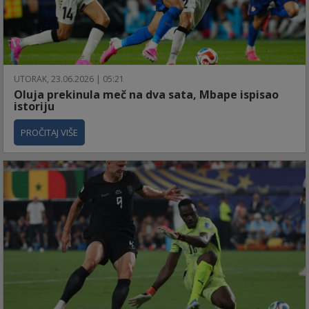
UTORAK, 23.06.2026 | 05:21
Oluja prekinula meč na dva sata, Mbape ispisao
istoriju
PROČITAJ VIŠE