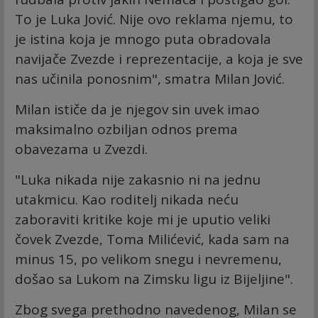
To je Luka Jović. Nije ovo reklama njemu, to
je istina koja je mnogo puta obradovala
navijače Zvezde i reprezentacije, a koja je sve
nas učinila ponosnim", smatra Milan Jović.
Milan ističe da je njegov sin uvek imao
maksimalno ozbiljan odnos prema
obavezama u Zvezdi.
"Luka nikada nije zakasnio ni na jednu
utakmicu. Kao roditelj nikada neću
zaboraviti kritike koje mi je uputio veliki
čovek Zvezde, Toma Milićević, kada sam na
minus 15, po velikom snegu i nevremenu,
došao sa Lukom na Zimsku ligu iz Bijeljine".
Zbog svega prethodno navedenog, Milan se