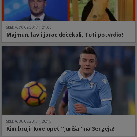
SREDA, 30.08.2017 | 21:00
Majmun, lav i jarac dočekali, Toti potvrdio!
SREDA, 30.08.2017 | 20:15
Rim bruji! Juve opet ''juriša'' na Sergeja!