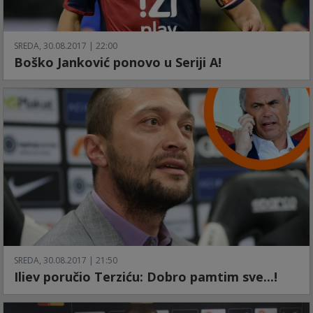
SREDA, 30.08.2017 | 22:00
Boško Janković ponovo u Seriji A!
SREDA, 30.08.2017 | 21:50
Iliev poručio Terziću: Dobro pamtim sve...!