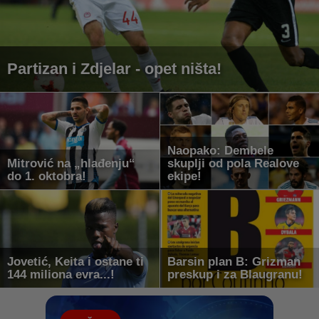
Partizan i Zdjelar - opet ništa!
Naopako: Dembele
Mitrović na „hlađenju“
skuplji od pola Realove
do 1. oktobra!
ekipe!
Jovetić, Keita i ostane ti
Barsin plan B: Grizman
144 miliona evra...!
preskup i za Blaugranu!