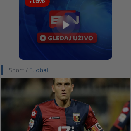
● UŽIVO
Sport /
Fudbal