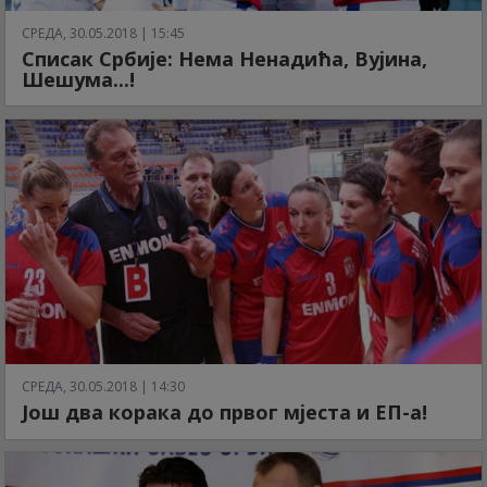
СРЕДА, 30.05.2018 | 15:45
Списак Србије: Нема Ненадића, Вујина,
Шешума...!
СРЕДА, 30.05.2018 | 14:30
Још два корака до првог мјеста и ЕП-а!