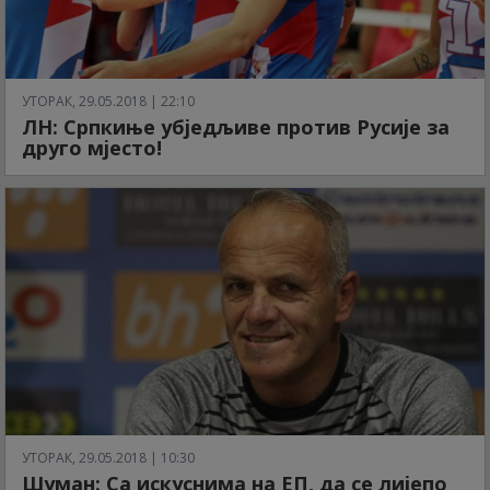
УТОРАК, 29.05.2018 | 22:10
ЛН: Српкиње убједљиве против Русије за
друго мјесто!
УТОРАК, 29.05.2018 | 10:30
Шуман: Са искуснима на ЕП, да се лијепо