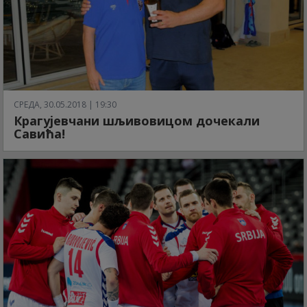
СРЕДА, 30.05.2018 | 19:30
Крагујевчани шљивовицом дочекали
Савића!