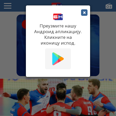
×
● UŽIVO
Преузмите нашу
Андроид апликацију.
Кликните на
иконицу испод.