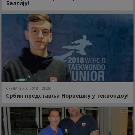
Белгију!
СРЕДА, 30.05.2018 | 20:30
Србин представља Норвешку у теквондоу!