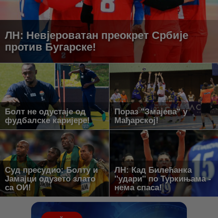
ЛН: Невјероватан преокрет Србије
против Бугарске!
Болт не одустаје од
Пораз "Змајева" у
фудбалске каријере!
Мађарској!
Суд пресудио: Болту и
ЛН: Кад Билећанка
Јамајци одузето злато
''удари'' по Туркињама -
са ОИ!
нема спаса!