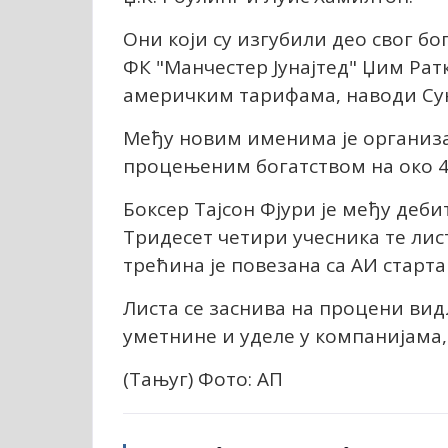
Они који су изгубили део свог бо
ФК "Манчестер Јунајтед" Џим Рат
америчким тарифама, наводи Су
Међу новим именима је организа
процењеним богатством на око 4
Боксер Тајсон Фјури је међу деби
Тридесет четири учесника те лист
трећина је повезана са АИ старт
Листа се заснива на процени вид
уметнине и уделе у компанијама,
(Тањуг) Фото: АП