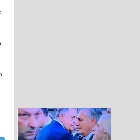
к
а
о