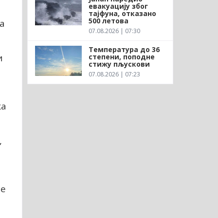
евакуацију због
тајфуна, отказано
500 летова
а
07.08.2026 | 07:30
Температура до 36
и
степени, поподне
стижу пљускови
07.08.2026 | 07:23
ка
,
ре