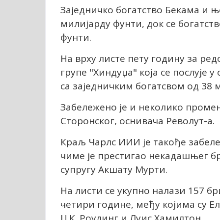
Заједничко богатство Бекама и њ
милијарду фунти, док се богатст
фунти.
На врху листе пету годину за ре
групе "Хиндуџа" која се послује у
са заједничким богатсвом од 38 
Забележено је и неколико промен
Сторонског, оснивача Револут-а.
Краљ Чарлс ИИИ је такође забеле
чиме је престигао некадашњег б
супругу Акшату Мурти.
На листи се укупно налази 157 б
четири године, међу којима су Ел
Џ.К. Роулинг и Луис Хамилтон.