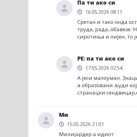
Па ти ако си
16.05.2026 08:11
Сретан и тако онда ост
труда, рада, обавезе. 
сиротиња и лијен, то ј
РЕ: па ти ако си
17.05.2026 02:54
А јеси малоуман. Знац
а образовани људи кој
странацки сендвицар,с
Ми
15.05.2026 21:01
Милијардер а идиот