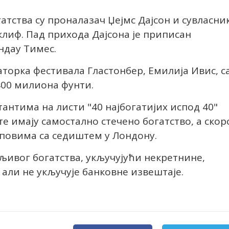
гатства су проналазач Џејмс Дајсон и сувласни
клиф. Пад прихода Дајсона је приписан
ндаy Тимес.
торка фестивала Гластонбер, Емилија Ивис, с
00 милиона фунти.
тантима на листи "40 најбогатијих испод 40"
е имају самостално стечено богатство, а скор
аповима са седиштем у Лондону.
љивог богатства, укључујући некретнине,
 али не укључује банковне извештаје.