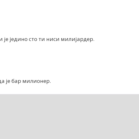
и је једино сто ти ниси милијардер.
а је бар милионер.