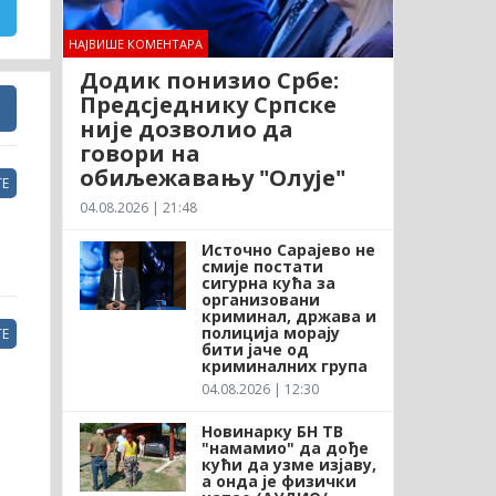
НАЈВИШЕ КОМЕНТАРА
Додик понизио Србе:
Предсједнику Српске
није дозволио да
говори на
обиљежавању "Олује"
Е
04.08.2026 | 21:48
Источно Сарајево не
смије постати
сигурна кућа за
организовани
криминал, држава и
полиција морају
Е
бити јаче од
криминалних група
04.08.2026 | 12:30
Новинарку БН ТВ
"намамио" да дође
кући да узме изјаву,
а онда је физички