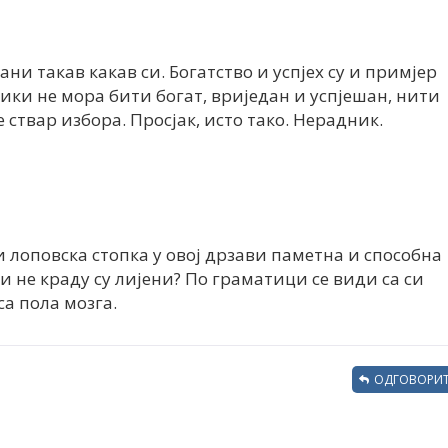
ани такав какав си. Богатство и успјех су и примјер
Ники не мора бити богат, вриједан и успјешан, нити
е ствар избора. Просјак, исто тако. Нерадник.
и лоповска стопка у овој дрзави паметна и способна
и не краду су лијени? По граматици се види са си
а пола мозга.
ОДГОВОРИТ