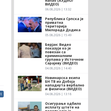
напао (АУДИО/
ВИДЕО)
06.08.2026 | 13:32
Република Српска је
приватна
територија
Милорада Додика
05.08.2026 | 15:49
Берјан: Видео
показује ко је
повезан са
криминалним
групама у Источном
Сарајеву (ВИДЕО)
04.08.2026 | 14:40
Новинарска екипа
БН ТВ из Добоја
нападнута вербално
и физички (ВИДЕО)
04.08.2026 | 13:18
Е
Осигурање одбило
исплату штете на
возилу које је