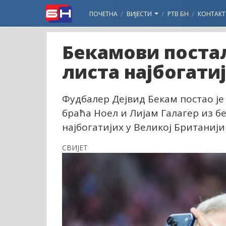
ПОЧЕТНА
ВИЈЕСТИ
РТВ БН
КОНТАКТ
Бекамови постал
листа најбогати
Фудбалер Дејвид Бекам постао је
браћа Ноел и Лијам Галагер из б
најбогатијих у Великој Британији
СВИЈЕТ