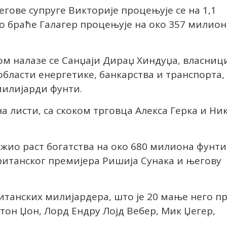
егове супруге Викторије процењује се на 1,1
во браће Галагер процењује на око 357 милион
дом налазе се Санџаји Дираџ Хиндуџа, власниц
 области енергетике, банкарства и транспорта,
милијарди фунти.
а листи, са скоком трговца Алекса Герка и Ни
жио раст богатства на око 680 милиона фунти
ританског премијера Ришија Сунака и његову
ританских милијардера, што је 20 мање него п
тон Џон, Лорд Ендру Лојд Вебер, Мик Џегер,