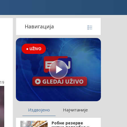
Навигација
● UŽIVO
:19
Издвојено
Најчитаније
Робне резерве