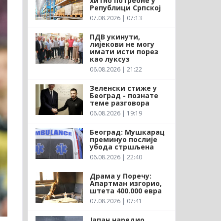
хитно потребне у
Републици Српској
07.08.2026 | 07:13
ПДВ укинути,
лијекови не могу
имати исти порез
као луксуз
06.08.2026 | 21:22
Зеленски стиже у
Београд - познате
теме разговора
06.08.2026 | 19:19
Београд: Мушкарац
преминуо послије
убода стршљена
06.08.2026 | 22:40
Драма у Поречу:
Апартман изгорио,
штета 400.000 евра
07.08.2026 | 07:41
Јапан наредио