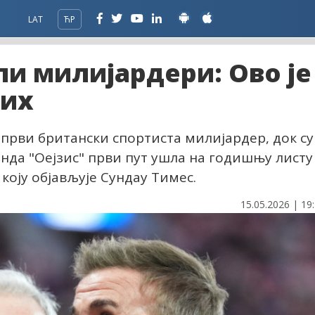
LAT
ЋР
и милијардери: Ово је
јих
 први британски спортиста милијардер, док су
енда "Оејзис" први пут ушла на годишњу листу
 коју објављује Сундаy Тимес.
15.05.2026 | 19