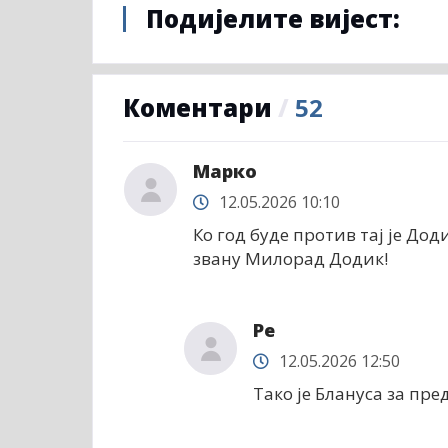
Подијелите вијест:
Коментари
/
52
Марко
12.05.2026 10:10
Ко год буде против тај је До
звану Милорад Додик!
Ре
12.05.2026 12:50
Тако је Блануса за пре