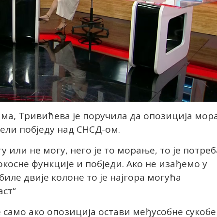
ма, Тривићева је поручила да опозиција мор
ели побједу над СНСД-ом.
у или не могу, него је то морање, то је потреб
нокосне функције и побједи. Ако не изађемо у
 биле двије колоне то је најгора могућа
аст“
 само ако опозиција остави међусобне сукобе