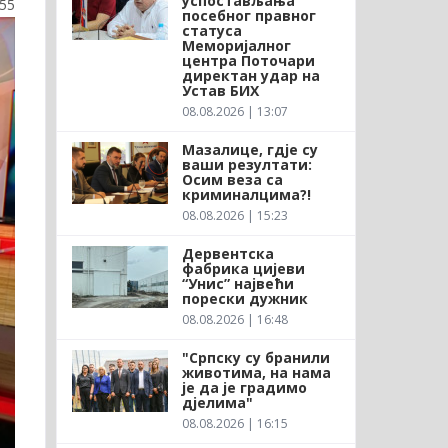
успостављања
:55
посебног правног
статуса
Меморијалног
центра Поточари
директан удар на
Устав БИХ
08.08.2026 | 13:07
Мазалице, гдје су
ваши резултати:
Осим веза са
криминалцима?!
08.08.2026 | 15:23
Дервентска
фабрика цијеви
“Унис” највећи
порески дужник
08.08.2026 | 16:48
"Српску су бранили
животима, на нама
је да је градимо
дјелима"
08.08.2026 | 16:15