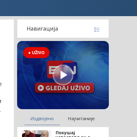
Навигација
● UŽIVO
е
и
,
Издвојено
Најчитаније
Покушај