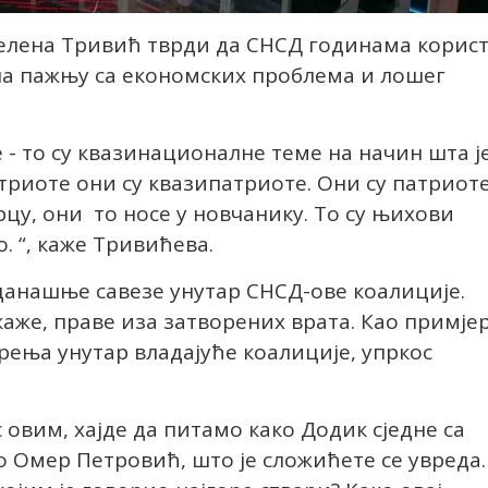
елена Тривић тврди да СНСД годинама корис
ла пажњу са економских проблема и лошег
 - то су квазинационалне теме на начин шта ј
атриоте они су квазипатриоте. Они су патриот
срцу, они то носе у новчанику. То су њихови
. “, каже Тривићева.
и данашње савезе унутар СНСД-ове коалиције.
аже, праве иза затворених врата. Као примје
ења унутар владајуће коалиције, упркос
с овим, хајде да питамо како Додик сједне са
 Омер Петровић, што је сложићете се увреда.