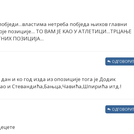
побједи...властима нетреба побједа њихов главни
воје позиције... ТО ВАМ ЈЕ КАО У АТЛЕТИЦИ...ТРЦАЊЕ
НИХ ПОЗИЦИЈА...
ОДГОВОРИТ
о дан и ко год изда из опозиције тога је Додик
ао и Стевандића,Бањца,Чавића,Шпирића итд.!
ОДГОВОРИТ
децете