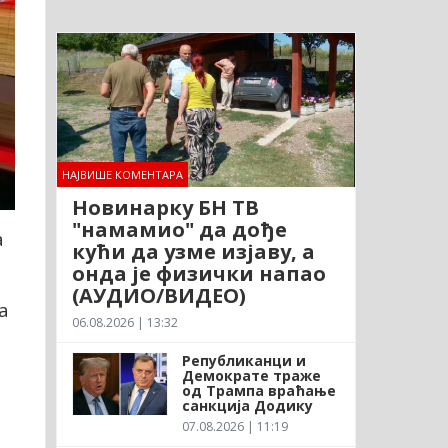
НАЈВИШЕ КОМЕНТАРА
Новинарку БН ТВ
"намамио" да дође
а
кући да узме изјаву, а
онда је физички напао
(АУДИО/ВИДЕО)
а
06.08.2026 | 13:32
Републиканци и
Демократе траже
од Трампа враћање
санкција Додику
07.08.2026 | 11:19