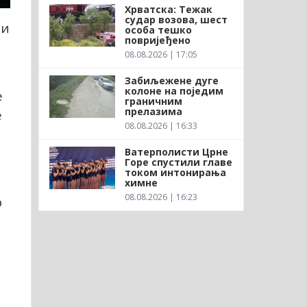
Хрватска: Тежак
судар возова, шест
ти
особа тешко
повријеђено
08.08.2026 | 17:05
Забиљежене дуге
колоне на поједим
е
граничним
прелазима
е
08.08.2026 | 16:33
Ватерполисти Црне
Горе спустили главе
током интонирања
химне
08.08.2026 | 16:23
р