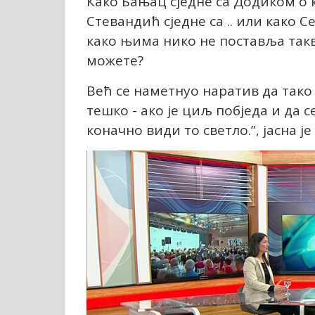
Како Бањац сједне са Додиком о к
Стевандић сједне са .. или како С
како њима нико не поставља такв
можете?
Већ се наметнуо наратив да тако
тешко - ако је циљ побједа и да с
коначно види то светло.”, јасна 