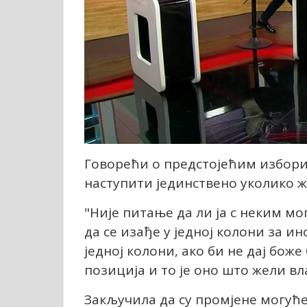
Говорећи о предстојећим избори
наступити јединствено уколико ж
"Није питање да ли ја с неким мог
да се изађе у једној колони за и
једној колони, ако би не дај боже
позиција и то је оно што жели вл
Закључила да су промјене могуће