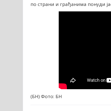
по страни и грађанима понуди ја
(БН) Фото: БН