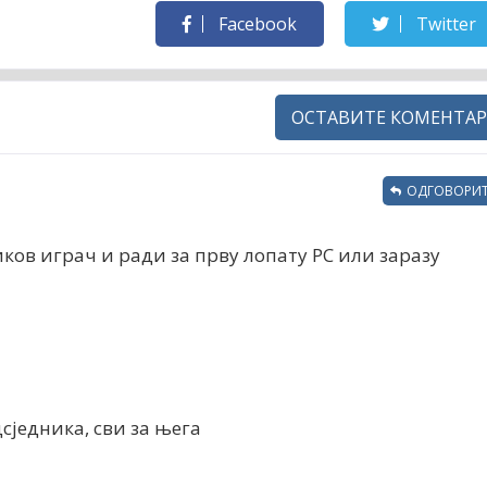
Facebook
Twitter
ОСТАВИТЕ КОМЕНТАР
ОДГОВОРИТ
диков играч и ради за прву лопату РС или заразу
дсједника, сви за њега