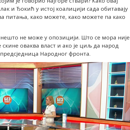
ојим је говорио најгоре ствари? Како овај
елак и Ђокић у истој коалицији сада обитавају
а питања, како можете, како можете па како
 нешто не може у опозицији. Што се мора није
е скине оваква власт и ако је циљ да народ
је предсједница Народног фронта.