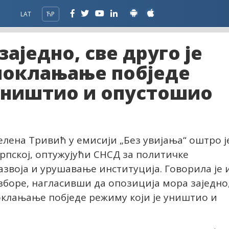
LAT
ЋР
аједно, све друго је
 поклањање побједе
 уништио и опустошио
лена Тривић у емисији „Без увијања“ оштро ј
рпској, оптужујући СНСД за политичке
звоја и урушавање институција. Говорила је 
зборе, нагласивши да опозиција мора заједно
 поклањање побједе режиму који је уништио и