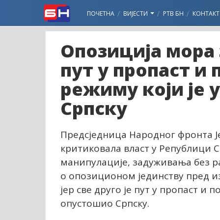
ПОЧЕТНА
ВИЈЕСТИ
РТВ БН
КОНТАКТ
Опозиција мора з
пут у пропаст и
режиму који је
Српску
Предсједница Народног фронта Је
критиковала власт у Републици С
манипулације, задуживања без ра
о опозиционом јединству пред и
јер све друго је пут у пропаст и
опустошио Српску.