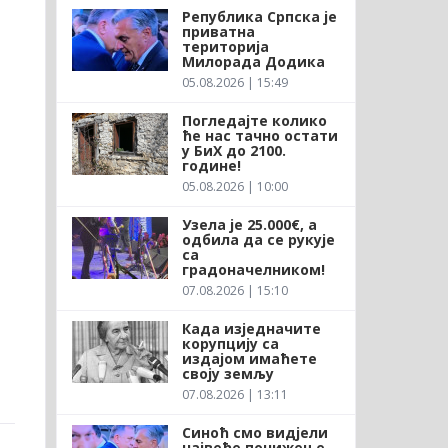
Република Српска је
приватна
територија
Милорада Додика
05.08.2026 | 15:49
Погледајте колико
ће нас тачно остати
у БиХ до 2100.
године!
05.08.2026 | 10:00
Узела је 25.000€, а
одбила да се рукује
са
градоначелником!
07.08.2026 | 15:10
Када изједначите
корупцију са
издајом имаћете
своју земљу
07.08.2026 | 13:11
Синоћ смо видјели
највеће понижење