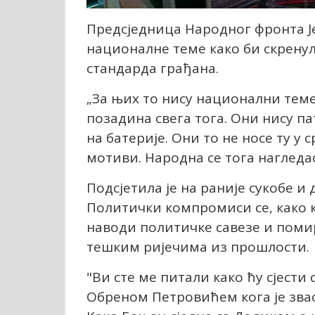
Предсједница Народног фронта Ј
националне теме како би скрену
стандарда грађана.
„За њих то нису национални теме
позадина свега тога. Они нису п
на батерије. Они то не носе ту у 
мотиви. Народна се тога нагледао
Подсјетила је на раније сукобе 
Политички компромиси се, како к
наводи политичке савезе и помир
тешким ријечима из прошлости.
"Ви сте ме питали како ћу сјести 
Обреном Петровићем кога је звао