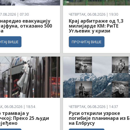
7.08.2026 | 07:30
ЧЕТВРТАК, 06.08.2026 | 19:30
 наредио евакуацију
Крај арбитраже од 1,3
тајфуна, отказано 500
милијарде КМ: РиТЕ
ва
Угљевик у кризи
ИТАЈ ВИШЕ
ПРОЧИТАЈ ВИШЕ
, 06.08.2026 | 18:54
ЧЕТВРТАК, 06.08.2026 | 14:37
 трамваја у
Руси открили узроке
кој: Преко 25 људи
погибије планинара из 
ијеђено
на Елбрусу