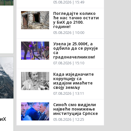
05.08.2026 | 15:49
Погледајте колико
ће нас тачно остати
у БиХ до 2100.
године!
05.08.2026 | 10:00
Узела је 25.000€, а
одбила да се рукује
са
градоначелником!
07.08.2026 | 15:10
Када изједначите
корупцију са
издајом имаћете
своју земљу
07.08.2026 | 13:11
Синоћ смо видјели
највеће понижење
институција Српске
БиХ
05.08.2026 | 12:25