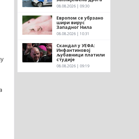
08.08.2026 | 09:30
Европом се убрзано
шири вирус
Западног Нила
08.08.2026 | 10:31
Скандал у УЕФА:
Инфантиновој
љубавници платили
ну
студије
08.08.2026 | 09:19
а
а