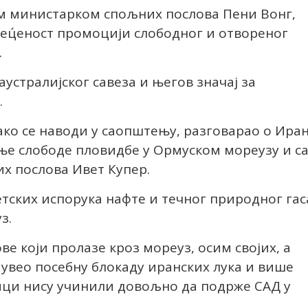
ом министарком спољних послова Пени Вонг,
ец́еност промоцији слободног и отвореног
.
аустралијског савеза и његов значај за
.
ако се наводи у саопштењу, разговарао о Ира
ње слободе пловидбе у Ормуском мореузу и с
х послова Ивет Купер.
етских испорука нафте и течног природног гас
з.
ве који пролазе кроз мореуз, осим својих, а
увео посебну блокаду иранских лука и више
ици нису учинили довољно да подрже САД у