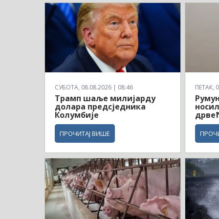
СУБОТА, 08.08.2026 | 08:46
ПЕТАК, 0
Трамп шаље милијарду
Румун
долара предсједника
носил
Колумбије
дрве
ПРОЧИТАЈ ВИШЕ
ПРОЧ