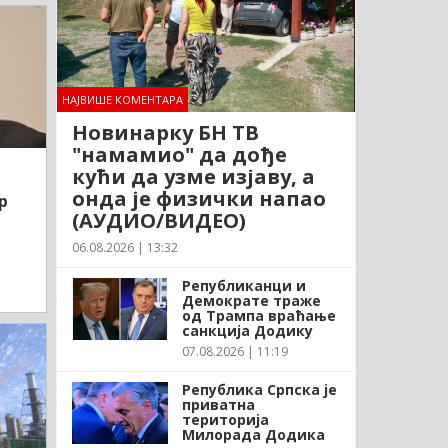
НАЈВИШЕ КОМЕНТАРА
Новинарку БН ТВ
"намамио" да дође
кући да узме изјаву, а
онда је физички напао
р
(АУДИО/ВИДЕО)
06.08.2026 | 13:32
Републиканци и
Демократе траже
од Трампа враћање
санкција Додику
07.08.2026 | 11:19
Република Српска је
приватна
територија
Милорада Додика