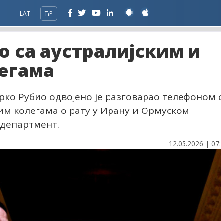
LAT
ЋР
о са аустралијским и
егама
рко Рубио одвојено је разговарао телефоном 
им колегама о рату у Ирану и Ормуском
 департмент.
12.05.2026 | 07