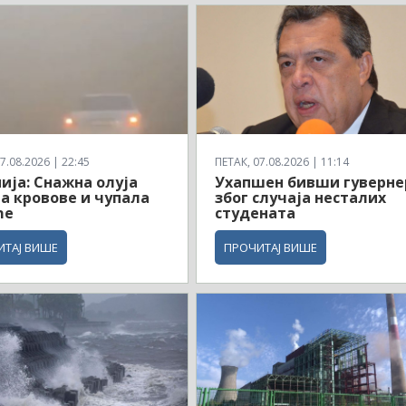
7.08.2026 | 22:45
ПЕТАК, 07.08.2026 | 11:14
ија: Снажна олуја
Ухапшен бивши гуверне
а кровове и чупала
због случаја несталих
ће
студената
ИТАЈ ВИШЕ
ПРОЧИТАЈ ВИШЕ