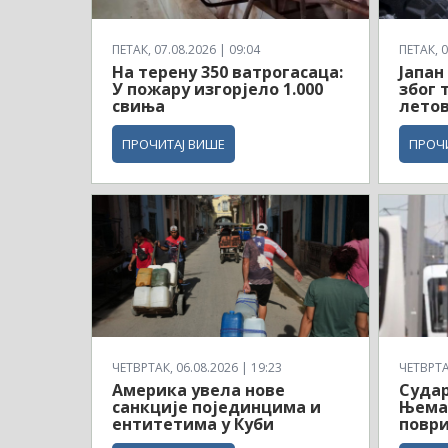
ПЕТАК, 07.08.2026 | 09:04
ПЕТАК, 0
На терену 350 ватрогасаца:
Јапан
У пожару изгорјело 1.000
због 
свиња
лето
ПРОЧИТАЈ ВИШЕ
ПРОЧ
ЧЕТВРТАК, 06.08.2026 | 19:23
ЧЕТВРТАК
Америка увела нове
Судар
санкције појединцима и
Њемач
ентитетима у Куби
повр