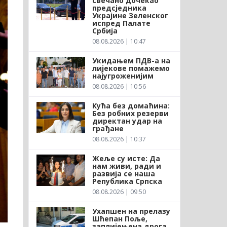
свечано дочекао
предсједника
Украјине Зеленског
испред Палате
Србија
08.08.2026 | 10:47
Укидањем ПДВ-а на
лијекове помажемо
најугроженијим
08.08.2026 | 10:56
Кућа без домаћина:
Без робних резерви
директан удар на
грађане
08.08.2026 | 10:37
Жеље су исте: Да
нам живи, ради и
развија се наша
Република Српска
08.08.2026 | 09:50
Ухапшен на прелазу
Шћепан Поље,
заплијењена дрога