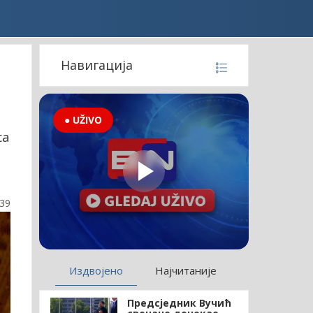
Навигација
● UŽIVO
са
:39
Издвојено
Најчитаније
Предсједник Вучић