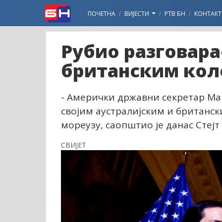
ПОЧЕТНА
ВИЈЕСТИ
РТВ БН
КОНТАКТ
Рубио разговара
британским кол
- Амерички државни секретар Ма
својим аустралијским и британск
мореузу, саопштио је данас Стејт
СВИЈЕТ