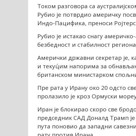
Током разговора са аустралијск
Рубио је потврдио америчку посв
Индо-Пацифика, преноси Ројтерс
Рубио је истакао снагу америчко-
безбедност и стабилност региона
Амерички државни секретар је, к
и текуц́им напорима за обнавља
британском министарком спољни
Пре рата у Ирану око 20 одсто св
пролазило је кроз Ормуски мореу
Иран је блокирао скоро све бродо
председник САД Доналд Трамп је 
пута поновио да западни савезн
рату против Ирана.