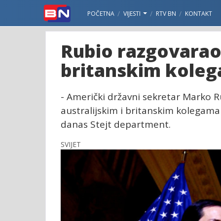
POČETNA
VIJESTI
RTV BN
KONTAKT
Rubio razgovarao 
britanskim kole
- Američki državni sekretar Marko 
australijskim i britanskim kolegam
danas Stejt department.
SVIJET