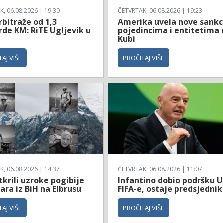
, 06.08.2026 | 19:30
ČETVRTAK, 06.08.2026 | 19:23
rbitraže od 1,3
Amerika uvela nove sankc
rde KM: RiTE Ugljevik u
pojedincima i entitetima 
Kubi
AJ VIŠE
PROČITAJ VIŠE
, 06.08.2026 | 14:37
ČETVRTAK, 06.08.2026 | 11:07
tkrili uzroke pogibije
Infantino dobio podršku 
ara iz BiH na Elbrusu
FIFA-e, ostaje predsjednik
AJ VIŠE
PROČITAJ VIŠE