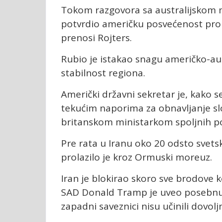
Tokom razgovora sa australijskom m
potvrdio američku posvećenost pro
prenosi Rojters.
Rubio je istakao snagu američko-aus
stabilnost regiona.
Američki državni sekretar je, kako s
tekućim naporima za obnavljanje 
britanskom ministarkom spoljnih po
Pre rata u Iranu oko 20 odsto svets
prolazilo je kroz Ormuski moreuz.
Iran je blokirao skoro sve brodove k
SAD Donald Tramp je uveo posebnu b
zapadni saveznici nisu učinili dovol