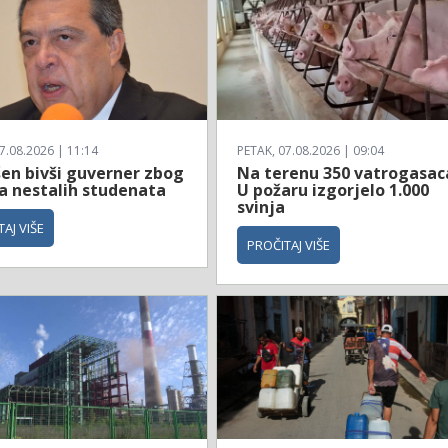
7.08.2026 | 11:14
PETAK, 07.08.2026 | 09:04
en bivši guverner zbog
Na terenu 350 vatrogasac
ja nestalih studenata
U požaru izgorjelo 1.000
svinja
AJ VIŠE
PROČITAJ VIŠE