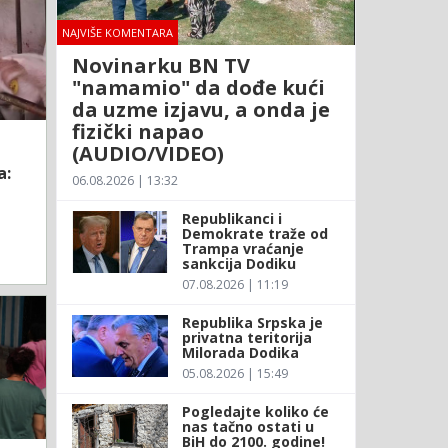
NAJVIŠE KOMENTARA
Novinarku BN TV
"namamio" da dođe kući
da uzme izjavu, a onda je
fizički napao
(AUDIO/VIDEO)
a:
06.08.2026 | 13:32
Republikanci i
Demokrate traže od
Trampa vraćanje
sankcija Dodiku
07.08.2026 | 11:19
Republika Srpska je
privatna teritorija
Milorada Dodika
05.08.2026 | 15:49
Pogledajte koliko će
nas tačno ostati u
BiH do 2100. godine!