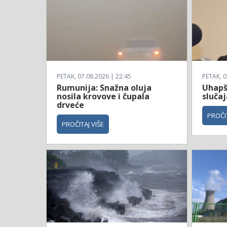
PETAK, 07.08.2026 | 22:45
PETAK, 0
Rumunija: Snažna oluja
Uhapš
nosila krovove i čupala
sluča
drveće
PROČIT
PROČITAJ VIŠE