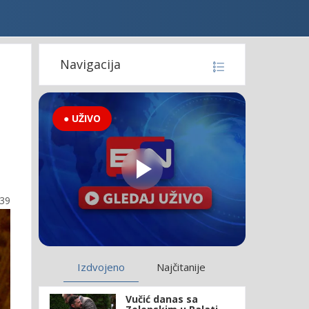
Navigacija
● UŽIVO
:39
Izdvojeno
Najčitanije
Vučić danas sa