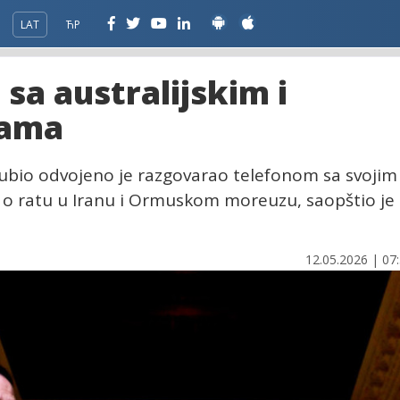
LAT
ЋР
sa australijskim i
gama
Rubio odvojeno je razgovarao telefonom sa svojim
a o ratu u Iranu i Ormuskom moreuzu, saopštio je
12.05.2026 | 07