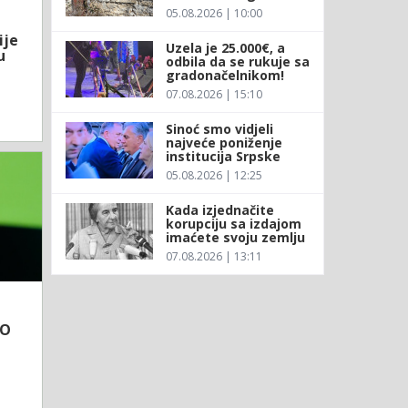
05.08.2026 | 10:00
ije
Uzela je 25.000€, a
u
odbila da se rukuje sa
gradonačelnikom!
07.08.2026 | 15:10
Sinoć smo vidjeli
najveće poniženje
institucija Srpske
05.08.2026 | 12:25
Kada izjednačite
korupciju sa izdajom
imaćete svoju zemlju
07.08.2026 | 13:11
UO