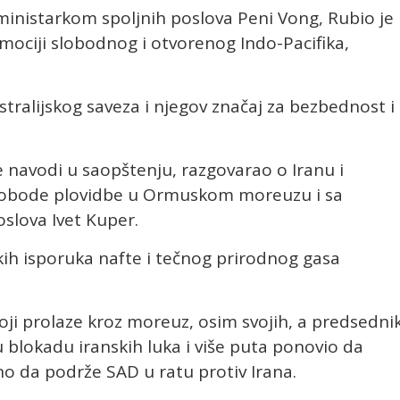
inistarkom spoljnih poslova Peni Vong, Rubio je
mociji slobodnog i otvorenog Indo-Pacifika,
tralijskog saveza i njegov značaj za bezbednost i
e navodi u saopštenju, razgovarao o Iranu i
slobode plovidbe u Ormuskom moreuzu i sa
slova Ivet Kuper.
kih isporuka nafte i tečnog prirodnog gasa
oji prolaze kroz moreuz, osim svojih, a predsedni
lokadu iranskih luka i više puta ponovio da
jno da podrže SAD u ratu protiv Irana.