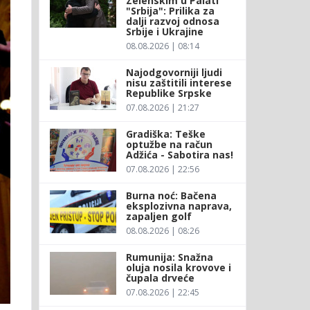
Zelenskim u Palati
"Srbija": Prilika za
dalji razvoj odnosa
Srbije i Ukrajine
08.08.2026 | 08:14
Najodgovorniji ljudi
nisu zaštitili interese
Republike Srpske
07.08.2026 | 21:27
Gradiška: Teške
optužbe na račun
Adžića - Sabotira nas!
07.08.2026 | 22:56
Burna noć: Bačena
eksplozivna naprava,
zapaljen golf
08.08.2026 | 08:26
Rumunija: Snažna
oluja nosila krovove i
čupala drveće
07.08.2026 | 22:45