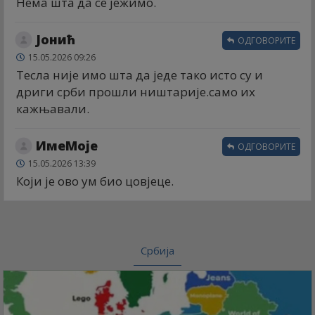
Нема шта да се јежимо.
Јонић
ОДГОВОРИТЕ
15.05.2026 09:26
Тесла није имо шта да једе тако исто су и
дриги срби прошли ништарије.само их
кажњавали.
ИмеМоје
ОДГОВОРИТЕ
15.05.2026 13:39
Који је ово ум био цовјеце.
Србија