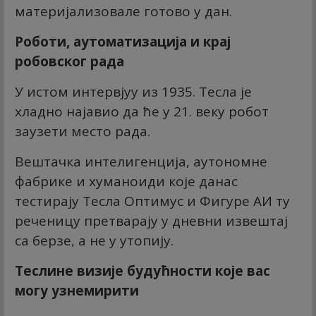
материјализовале готово у дан.
Роботи, аутоматизација и крај
робовског рада
У истом интервјуу из 1935. Тесла је
хладно најавио да ће у 21. веку робот
заузети место рада.
Вештачка интелигенција, аутономне
фабрике и хуманоиди које данас
тестирају Тесла Оптимус и Фигуре АИ ту
реченицу претварају у дневни извештај
са берзе, а не у утопију.
Теслине визије будућности које вас
могу узнемирити