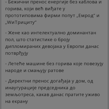
- Бежични пренос енергије без каблова и
горива, који већ виђате у
прототиповима фирми попут „Емрод“ и
„WиТрицитy“
- Жене као интелектуално доминантан
пол, што статистике о броју
дипломираних девојака у Европи данас
потврђују
- Летеће машине без горива које повезују
народе и смањују ратове
- Директни пренос догађаја у дом, од
инаугурације председника до
земљотреса, какав данас пратите уживо
на екрану