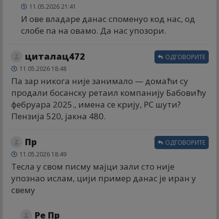
11.05.2026 21:41
И ове владаре данас споменуо код нас, од
слобе па на овамо. Да нас упозори.
циталац472
ОДГОВОРИТЕ
11.05.2026 18:48
Па зар никога није занимало — домаћи су
продали босанску ретаил компанију Бабовићу
фебруара 2025., имена се крију, РС шути?
Пензија 520, јакна 480.
Пр
ОДГОВОРИТЕ
11.05.2026 18:49
Тесла у свом писму мајци зали сто није
упознао ислам, цији пример данас је иран у
свему
Ре Пр