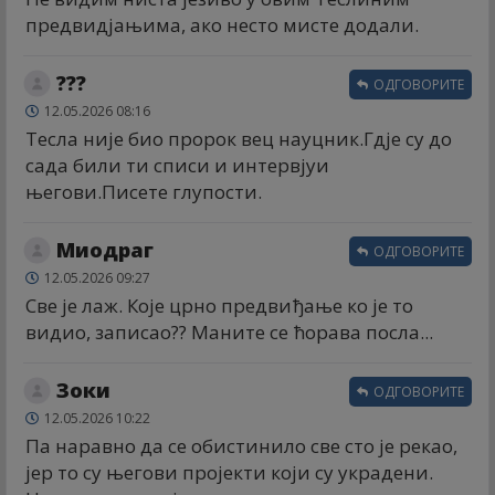
предвидјањима, ако несто мисте додали.
???
ОДГОВОРИТЕ
12.05.2026 08:16
Тесла није био пророк вец науцник.Гдје су до
сада били ти списи и интервјуи
његови.Писете глупости.
Миодраг
ОДГОВОРИТЕ
12.05.2026 09:27
Све је лаж. Које црно предвиђање ко је то
видио, записао?? Маните се ћорава посла...
Зоки
ОДГОВОРИТЕ
12.05.2026 10:22
Па наравно да се обистинило све сто је рекао,
јер то су његови пројекти који су украдени.