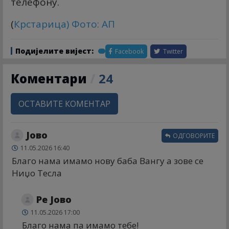
телефону.
(
Крстарица
) Фото: АП
Подијелите вијест:
Facebook
Twitter
Коментари
/
24
ОСТАВИТЕ КОМЕНТАР
Јово
ОДГОВОРИТЕ
11.05.2026 16:40
Благо нама имамо нову баба Вангу а зове се
Ниџо Тесла
Ре Јово
11.05.2026 17:00
Благо нама па имамо тебе!