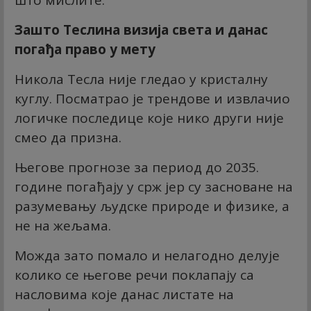
што мислите.
Зашто Теслина визија света и данас
погађа право у мету
Никола Тесла није гледао у кристалну
куглу. Посматрао је трендове и извлачио
логичке последице које нико други није
смео да призна.
Његове прогнозе за период до 2035.
године погађају у срж јер су засноване на
разумевању људске природе и физике, а
не на жељама.
Можда зато помало и нелагодно делује
колико се његове речи поклапају са
насловима које данас листате на