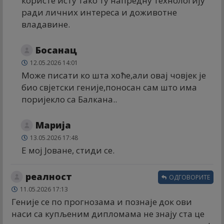
користе исту тако ту напредну технологију
ради личних интереса и доживотне
владавине.
Босанац
12.05.2026 14:01
Може писати ко шта хоће,али овај човјек је
био свјетски геније,поносан сам што има
поријекло са Балкана..
Марија
13.05.2026 17:48
Е мој Јоване, стиди се.
реалност
ОДГОВОРИТЕ
11.05.2026 17:13
Геније се по прогнозама и познаје док ови
наси са купљеним дипломама не знају ста це