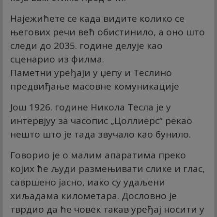
Најежићете се када видите колико се
његових речи већ обистинило, а оно што
следи до 2035. године делује као
сценарио из филма.
Паметни уређаји у џепу и Теслино
предвиђање масовне комуникације
Још 1926. године Никола Тесла је у
интервјуу за часопис „Цоллиерс“ рекао
нешто што је тада звучало као бунило.
Говорио је о малим апаратима преко
којих ће људи размењивати слике и глас,
савршено јасно, иако су удаљени
хиљадама километара. Дословно је
тврдио да ће човек такав уређај носити у