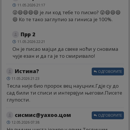
11.05.2026 21:17
😜😄😄😄😄 је ли код тебе то писмо? 😜😄😄😄
😄 Ко те тако заглупио за гиниса је 100%.
Прр 2
11.05.2026 22:21
Он је писао мајци да свеке ноћи у сновима
чује езан и да га је то смиривало!
Истина?
ОДГОВОРИТЕ
11.05.2026 21:23
Тесла није био пророк вец науцник.Гдје су до
сад били ти списи и интервјуи његови.Писете
глупости.
сисмис@yахоо.цом
ОДГОВОРИТЕ
12.05.2026 07:38
Не видим ниста језиво у овим Теслиним