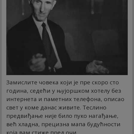
Замислите човека који је пре скоро сто
година, седећи у њујоршком хотелу без
интернета и паметних телефона, описао
свет у коме данас живите. Теслино
предвиђање није било пуко нагађање,
већ хладна, прецизна мапа будућности
која вам стиже пред очи.