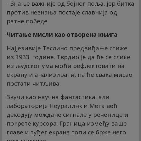
- Знање важније од бојног поља, јер битка
против незнања постаје славнија од
ратне победе
Читање мисли као отворена књига
Најјезивије Теслино предвиђање стиже
из 1933. године. Тврдио је да ће се слике
из људског ума моћи рефлектовати на
екрану и анализирати, па ће свака мисао
постати читљива.
Звучи као научна фантастика, али
лабораторије Неуралинк и Мета већ
декодују мождане сигнале у реченице и
покрете курсора. Граница између ваше
главе и туђег екрана топи се брже него