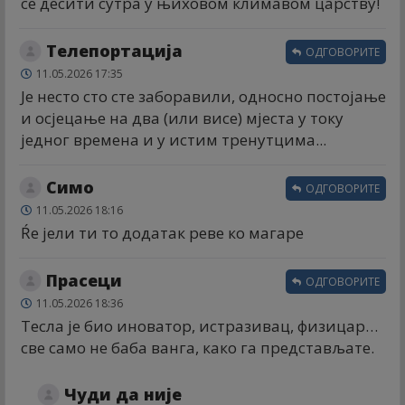
се десити сутра у њиховом климавом царству!
Телепортација
ОДГОВОРИТЕ
11.05.2026 17:35
Је несто сто сте заборавили, односно постојање
и осјецање на два (или висе) мјеста у току
једног времена и у истим тренутцима...
Симо
ОДГОВОРИТЕ
11.05.2026 18:16
Ŕе јели ти то додатак реве ко магаре
Прасеци
ОДГОВОРИТЕ
11.05.2026 18:36
Тесла је био иноватор, истразивац, физицар…
све само не баба ванга, како га представљате.
Чуди да није