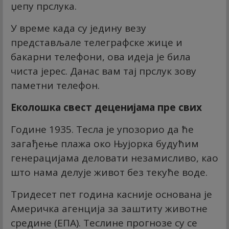
џепу прслука.
У време када су једину везу
представљале телеграфске жице и
бакарни телефони, ова идеја је била
чиста јерес. Данас вам тај прслук зову
паметни телефон.
Еколошка свест деценијама пре свих
Године 1935. Тесла је упозорио да ће
загађење плажа око Њујорка будућим
генерацијама деловати незамисливо, као
што нама делује живот без текуће воде.
Тридесет пет година касније основана је
Америчка агенција за заштиту животне
средине (ЕПА). Теслине прогнозе су се