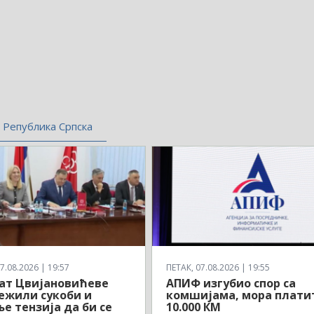
Република Српска
7.08.2026 | 19:57
ПЕТАК, 07.08.2026 | 19:55
ат Цвијановићеве
АПИФ изгубио спор са
ежили сукоби и
комшијама, мора плати
е тензија да би се
10.000 КМ