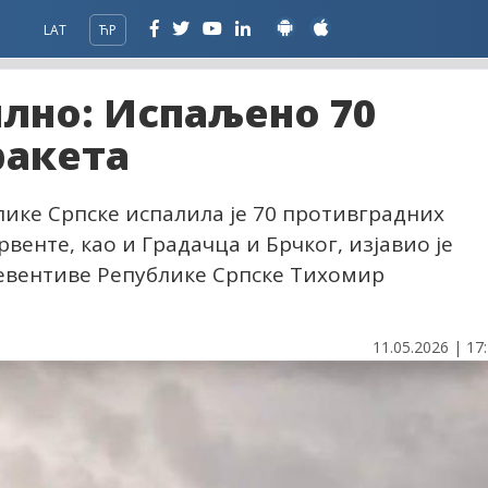
LAT
ЋР
лно: Испаљено 70
ракета
ике Српске испалила је 70 противградних
венте, као и Градачца и Брчког, изјавио је
евентиве Републике Српске Тихомир
11.05.2026 | 17