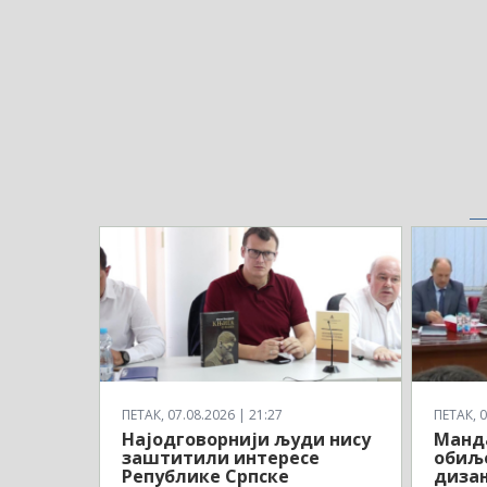
ПЕТАК, 07.08.2026 | 21:27
ПЕТАК, 0
Најодговорнији људи нису
Манд
заштитили интересе
обиљ
Републике Српске
дизањ