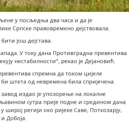
аљене у посљедња два часа и да је
ике Српске правовремено дејствовала.
бити још дејстава.
запада. У току дана Противградна превентива
екују нестабилности", рекао је Дејановић.
превентива спремна да током цијеле
о би штета од невремена била спријечена.
авод издао је упозорење на локалне
мљавином сутра прије подне и средином дана
 у широј регији око ријеке Саве, Поткозарју,
и Добоја.