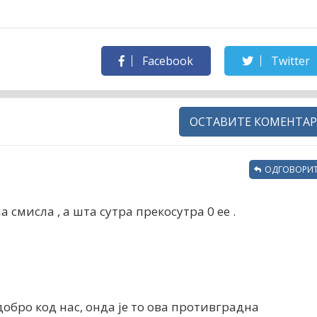
Facebook
Twitter
ОСТАВИТЕ КОМЕНТАР
ОДГОВОРИТ
а смисла , а шта сутра прекосутра 0 ее .
 добро код нас, онда је то ова противградна