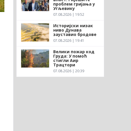
проблем гријања у
Угљевику
07.08.2026 | 19:52
Историјски низак
ниво Дунава
зауставио бродове
07.08.2026 | 19:41
Велики пожар код
Груда: У помоћ
стигли Аир
Трацтори
07.08.2026 | 20:39