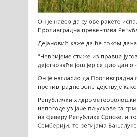
Он је навео да су ове ракете исп
Противградна превентива Републ
Дејановић каже да ће током дана 
"Невријеме стиже из правца југо
дејствоваће још јер се цио дан оч
Он је нагласио да Противградна 
противградне зоне дејствује как
Републички хидрометеоролошки з
непогоде уз јаче пљускове са гр
на сјеверу Републике Српске, и то
Семберији, те регијама Бањалуке 