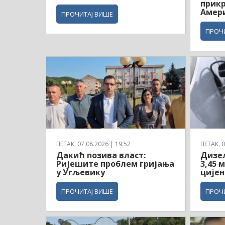
прикр
Амер
ПРОЧИТАЈ ВИШЕ
ПРОЧ
ПЕТАК, 07.08.2026 | 19:52
ПЕТАК, 0
Дакић позива власт:
Дизел
Ријешите проблем гријања
3,45 
у Угљевику
цијен
ПРОЧИТАЈ ВИШЕ
ПРОЧ