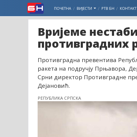
ПОЧЕТНА
ВИЈЕСТИ
РТВ БН
КОНТАКТ
Вријеме нестаби
противградних 
Противградна превентива Републ
ракета на подручју Прњавора, Дер
Срни директор Противградне пр
Дејановић.
РЕПУБЛИКА СРПСКА