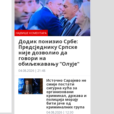
НАЈВИШЕ КОМЕНТАРА
Додик понизио Србе:
Предсједнику Српске
није дозволио да
говори на
обиљежавању "Олује"
04.08.2026 | 21:48
Источно Сарајево не
смије постати
сигурна кућа за
организовани
криминал, држава и
полиција морају
бити јаче од
криминалних група
04.08.2026 | 12:30