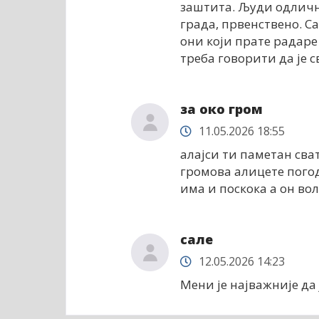
заштита. Људи одлично
града, првенствено. Са
они који прате радаре
треба говорити да је с
за око гром
11.05.2026 18:55
алајси ти паметан сва
громова алицете пого
има и поскока а он во
сале
12.05.2026 14:23
Мени је најважније да 