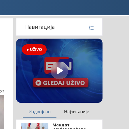
Навигација
● UŽIVO
:22
Издвојено
Најчитаније
Мандат