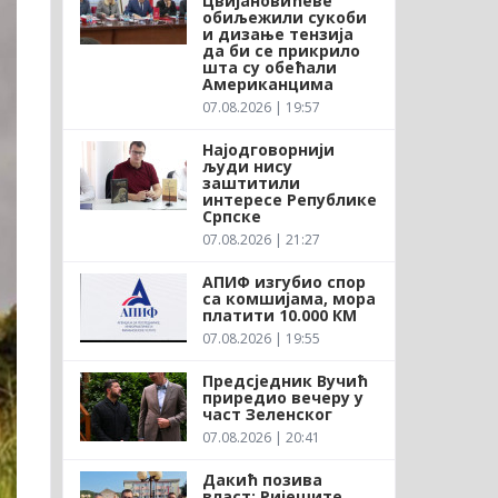
Цвијановићеве
обиљежили сукоби
и дизање тензија
да би се прикрило
шта су обећали
Американцима
07.08.2026 | 19:57
Најодговорнији
људи нису
заштитили
интересе Републике
Српске
07.08.2026 | 21:27
АПИФ изгубио спор
са комшијама, мора
платити 10.000 КМ
07.08.2026 | 19:55
Предсједник Вучић
приредио вечеру у
част Зеленског
07.08.2026 | 20:41
Дакић позива
власт: Ријешите