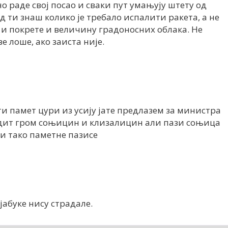
 раде свој посао и сваки пут умањују штету од
д ти знаш колико је требало испалити ракета, а не
 и покрете и величину градоносних облака. Не
ве лоше, ако заиста није.
ти памет цури из усију јате предлазем за министра
дит гром соњицин и клизалицин али пази соњица
ли тако паметне пазисе
јабуке нису страдале.