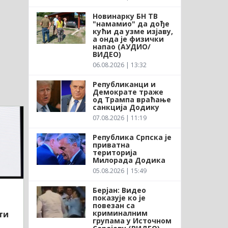
Новинарку БН ТВ
"намамио" да дође
кући да узме изјаву,
а онда је физички
напао (АУДИО/
ВИДЕО)
06.08.2026 | 13:32
Републиканци и
Демократе траже
од Трампа враћање
санкција Додику
07.08.2026 | 11:19
Република Српска је
приватна
територија
Милорада Додика
05.08.2026 | 15:49
Берјан: Видео
показује ко је
повезан са
криминалним
ти
групама у Источном