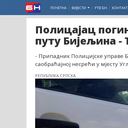
ПОЧЕТНА
ВИЈЕСТИ
РТВ БН
КОНТАКТ
Полицајац поги
путу Бијељина - 
- Припадник Полицијске управе Би
саобраћајној несрећи у мјесту Уг
РЕПУБЛИКА СРПСКА