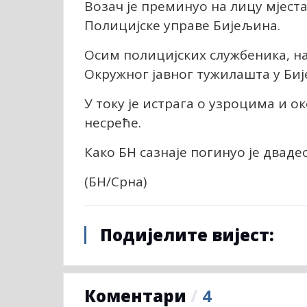
Возач је преминуо на лицу мјест
Полицијске управе Бијељина.
Осим полицијских службеника, на
Окружног јавног тужилашта у Биј
У току је истрага о узроцима и о
несреће.
Како БН сазнаје погинуо је два
(БН/Срна)
Подијелите вијест:
Коментари
/
4