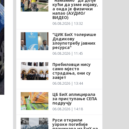
"намамио" да дође
кући да узме изјаву,
а онда је физички
напао (АУДИО/
ВИДЕО)
06.08.2026 | 13:32
"ЦИК БиХ толерише
Додикову
злоупотребу јавних
ресурса"
06.08.2026 | 11:45
Пребиловци нису
само мјесто
страдања, они су
завјет
06.08.2026 | 13:44
ЦБ БиХ аплицирала
за приступање СЕПА
подручју
06.08.2026 | 14:18
Руси открили
узроке погибије
планинара из БиХ на