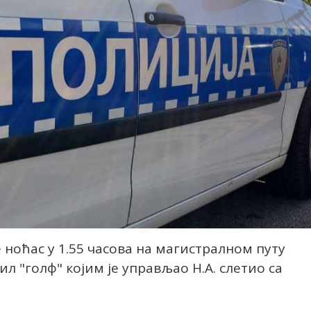
 ноћас у 1.55 часова на магистралном путу
ил "голф" којим је управљао Н.А. слетио са