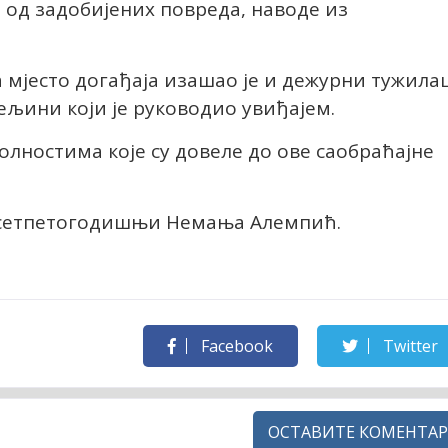
а од задобијених повреда, наводе из
 мјесто догађаја изашао је и дежурни тужила
ељини који је руководио увиђајем.
колностима које су довеле до ове саобраћајне
десетпетогодишњи Немања Алемпић.
Facebook
Twitter
ОСТАВИТЕ КОМЕНТАР