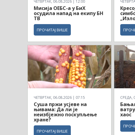
ЧЕТВРТАК, 06.08.2026 | 12:00
ЧЕТВРТАК
Мисија ОЕБС-а у БиХ
Кресо
осудила напад на екипу БН
симбо
ТВ
„Изло
ПРОЧИТАЈ ВИШЕ
ПРОЧ
ЧЕТВРТАК, 06.08.2026 | 07:15
СРЕДА, 0
Суша пржи усјеве на
Бањал
њивама: Да ли је
ватру
неизбјежно поскупљење
хаос
хране?
ПРОЧ
ПРОЧИТАЈ ВИШЕ