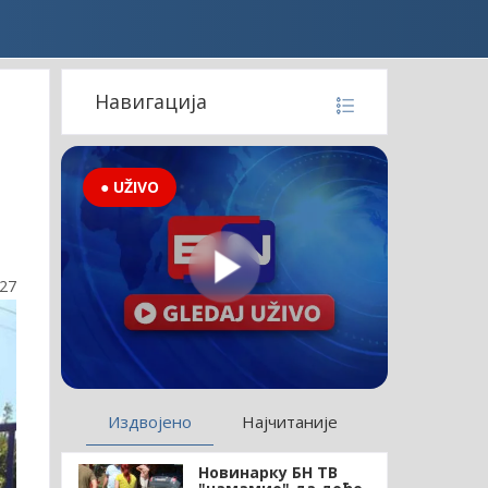
Навигација
● UŽIVO
:27
Издвојено
Најчитаније
Новинарку БН ТВ