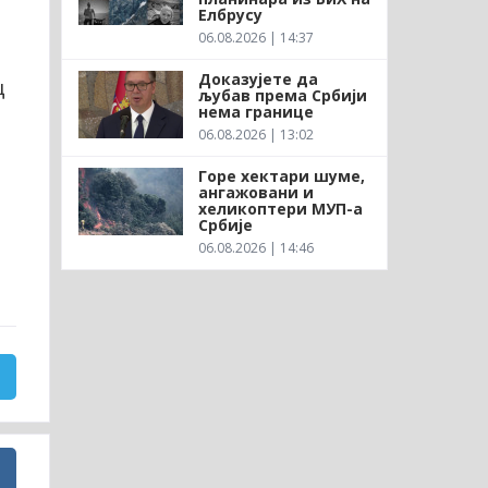
Елбрусу
06.08.2026 | 14:37
Доказујете да
ц
љубав према Србији
нема границе
06.08.2026 | 13:02
Горе хектари шуме,
ангажовани и
хеликоптери МУП-а
Србије
06.08.2026 | 14:46