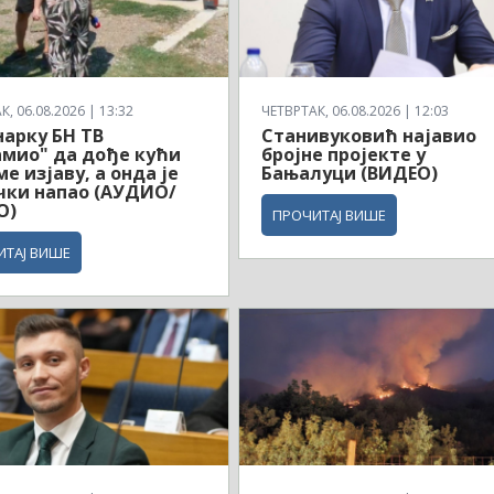
, 06.08.2026 | 13:32
ЧЕТВРТАК, 06.08.2026 | 12:03
арку БН ТВ
Станивуковић најавио
мио" да дође кући
бројне пројекте у
ме изјаву, а онда је
Бањалуци (ВИДЕО)
чки напао (АУДИО/
О)
ПРОЧИТАЈ ВИШЕ
ИТАЈ ВИШЕ