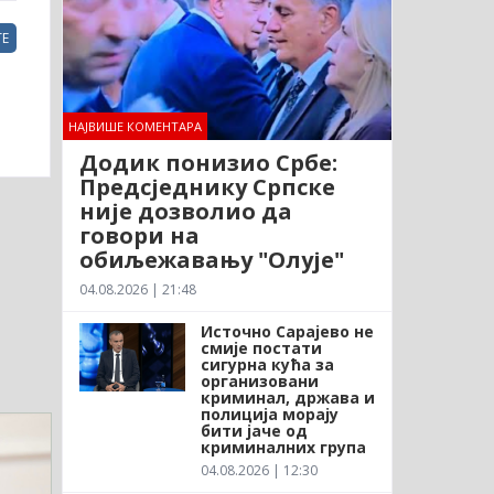
Е
НАЈВИШЕ КОМЕНТАРА
Додик понизио Србе:
Предсједнику Српске
није дозволио да
говори на
обиљежавању "Олује"
04.08.2026 | 21:48
Источно Сарајево не
смије постати
сигурна кућа за
организовани
криминал, држава и
полиција морају
бити јаче од
криминалних група
04.08.2026 | 12:30