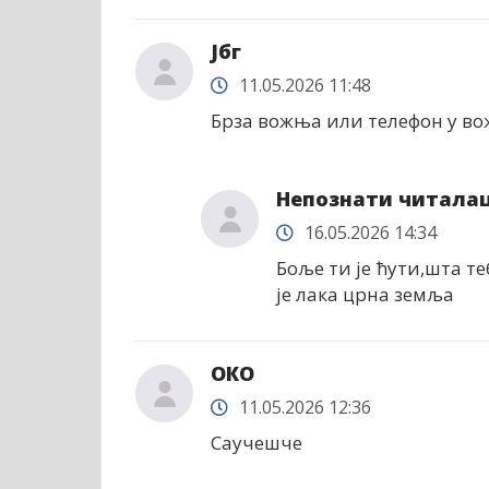
Јбг
11.05.2026 11:48
Брза вожња или телефон у во
Непознати читала
16.05.2026 14:34
Боље ти је ћути,шта те
је лака црна земља
ОКО
11.05.2026 12:36
Саучешче