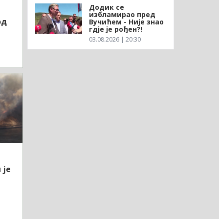
Додик се
избламирао пред
од
Вучићем - Није знао
гдје је рођен?!
03.08.2026 | 20:30
 је