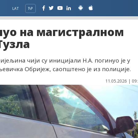
LAT
ЋР
нуо на магистралном
Тузла
јељина чији су иницијали Н.А. погинуо је у
љевичка Обријеж, саопштено је из полиције.
11.05.2026 | 09