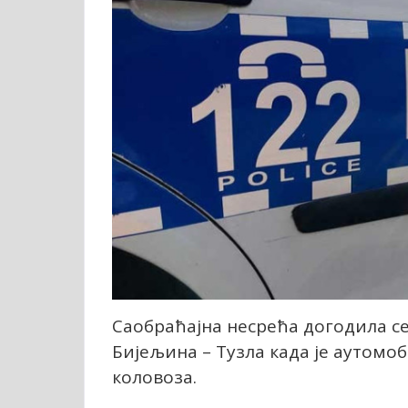
Саобраћајна несрећа догодила се
Бијељина – Тузла када је аутомоб
коловоза.