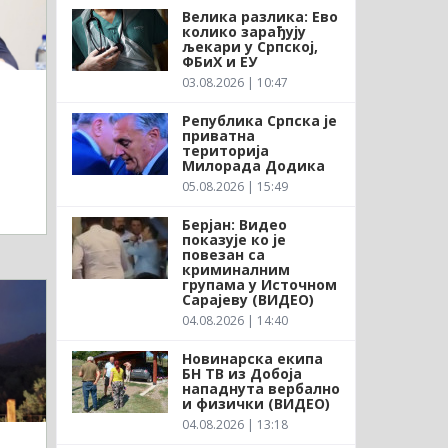
Велика разлика: Ево
колико зарађују
љекари у Српској,
ФБиХ и ЕУ
03.08.2026 | 10:47
Република Српска је
приватна
територија
Милорада Додика
05.08.2026 | 15:49
Берјан: Видео
показује ко је
повезан са
криминалним
групама у Источном
Сарајеву (ВИДЕО)
04.08.2026 | 14:40
Новинарска екипа
БН ТВ из Добоја
нападнута вербално
и физички (ВИДЕО)
04.08.2026 | 13:18