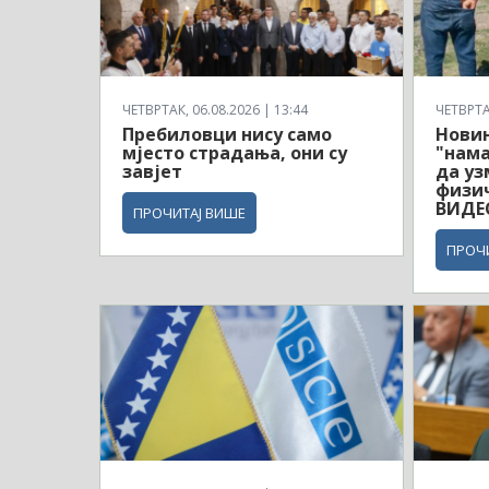
ЧЕТВРТАК, 06.08.2026 | 13:44
ЧЕТВРТАК
Пребиловци нису само
Новин
мјесто страдања, они су
"нама
завјет
да уз
физи
ВИДЕ
ПРОЧИТАЈ ВИШЕ
ПРОЧ