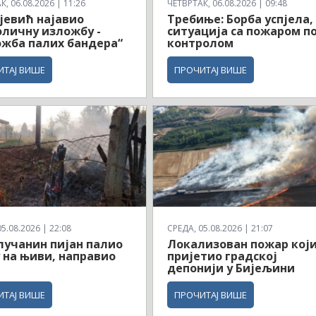
, 06.08.2026 | 11:26
ЧЕТВРТАК, 06.08.2026 | 09:48
јевић најавио
Требиње: Борба успјела,
личну изложбу -
ситуација са пожаром п
жба палих бандера“
контролом
ИТАЈ ВИШЕ
ПРОЧИТАЈ ВИШЕ
5.08.2026 | 22:08
СРЕДА, 05.08.2026 | 21:07
учанин пијан палио
Локализован пожар који
 на њиви, направио
пријетио градској
депонији у Бијељини
ИТАЈ ВИШЕ
ПРОЧИТАЈ ВИШЕ