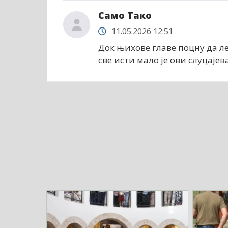
Само Тако
11.05.2026 12:51
Док њихове главе поцну да ле
све исти мало је ови слуцај