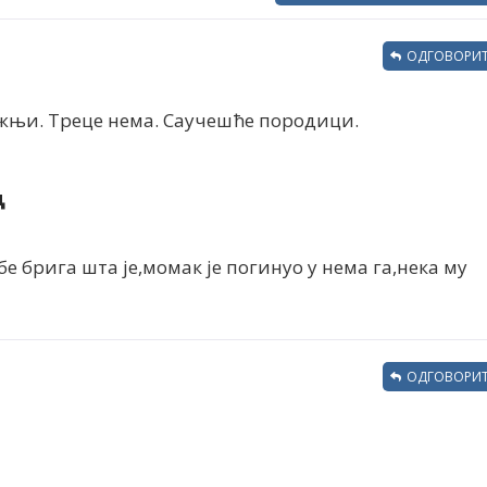
ОДГОВОРИТ
жњи. Треце нема. Саучешће породици.
ц
бе брига шта је,момак је погинуо у нема га,нека му
ОДГОВОРИТ