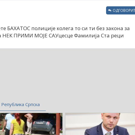
ОДГОВОРИТ
те БАХАТОС полиције колега то си ти без закона за
ева НЕК ПРИМИ МОЈЕ САУцесце Фамилија Ста реци
Република Српска