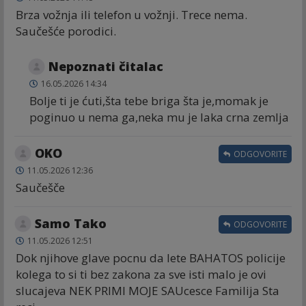
Brza vožnja ili telefon u vožnji. Trece nema.
Saučešće porodici.
Nepoznati čitalac
16.05.2026 14:34
Bolje ti je ćuti,šta tebe briga šta je,momak je
poginuo u nema ga,neka mu je laka crna zemlja
OKO
ODGOVORITE
11.05.2026 12:36
Saučešče
Samo Tako
ODGOVORITE
11.05.2026 12:51
Dok njihove glave pocnu da lete BAHATOS policije
kolega to si ti bez zakona za sve isti malo je ovi
slucajeva NEK PRIMI MOJE SAUcesce Familija Sta