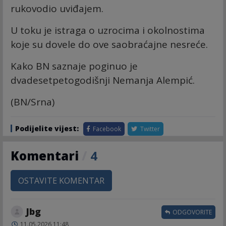
rukovodio uviđajem.
U toku je istraga o uzrocima i okolnostima
koje su dovele do ove saobraćajne nesreće.
Kako BN saznaje poginuo je
dvadesetpetogodišnji Nemanja Alempić.
(BN/Srna)
Podijelite vijest:
Facebook
Twitter
Komentari
/
4
OSTAVITE KOMENTAR
Jbg
ODGOVORITE
11.05.2026 11:48