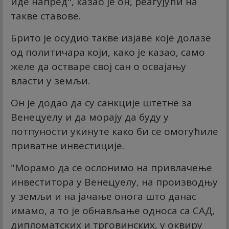
иде напред", казао је он, реагујући на
такве ставове.
Брито је осудио такве изјаве које долазе
од политичара који, како је казао, само
желе да остваре свој сан о освајању
власти у земљи.
Он је додао да су санкције штетне за
Венецуелу и да морају да буду у
потпуности укинуте како би се омогућиле
приватне инвестиције.
"Морамо да се ослонимо на привлачење
инвеститора у Венецуелу, на производњу
у земљи и на јачање онога што данас
имамо, а то је обнављање односа са САД,
дипломатских и трговинских, у оквиру