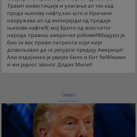
Трамп инвестиције и улагање ал тек кад
прода њихову нафту,као што и Ирачане
наоружава ал од милијарди од продаје
њихове нафте!!Е мој Брито од властитог
народа правиш америчке робове!!!Мадуро је
био за вас прави патриота који није
дозвољавао да се ресурси предају Америци!
Али издајника је увијек било и бит ће!!Имамо
и ми једног званог Додик Миле!!
Свијет