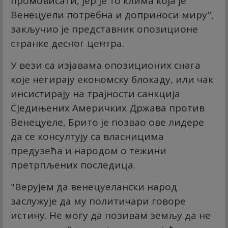
промовисати, јер је то клима која је
Венецуели потребна и доприноси миру",
закључио је представник опозиционе
странке десног центра.
У вези са изјавама опозиционих снага
које негирају економску блокаду, или чак
инсистирају на трајности санкција
Сједињених Америчких Држава против
Венецуеле, Брито је позвао ове лидере
да се консултују са власницима
предузећа и народом о тежини
претрпљених последица.
"Верујем да венецуелански народ
заслужује да му политичари говоре
истину. Не могу да позивам земљу да не