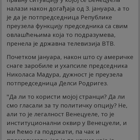
налази након догађаја од 3. јануара, а то
је да је потпредседница Републике
преузела функцију председника са свим
овлашћењима која то подразумева,
пренела је државна телевизија ВТВ.
Почетком јануара, након што су америчке
снаге заробиле и ухапсиле председника
Николаса Мадура, дужност је преузела
потпредседница Делси Родригез.
"Да ли то користи мојој странци? Да ли
смо гласали за ту политичку опцију? Не,
али то је легалност Венецуеле, то је
институционални оквир у Венецуели, и
ми ћемо га подржати, па чак и