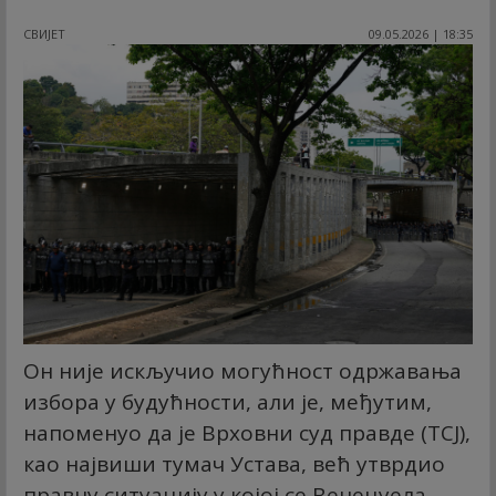
СВИЈЕТ
09.05.2026 | 18:35
Он није искључио могућност одржавања
избора у будућности, али је, међутим,
напоменуо да је Врховни суд правде (ТСЈ),
као највиши тумач Устава, већ утврдио
правну ситуацију у којој се Венецуела