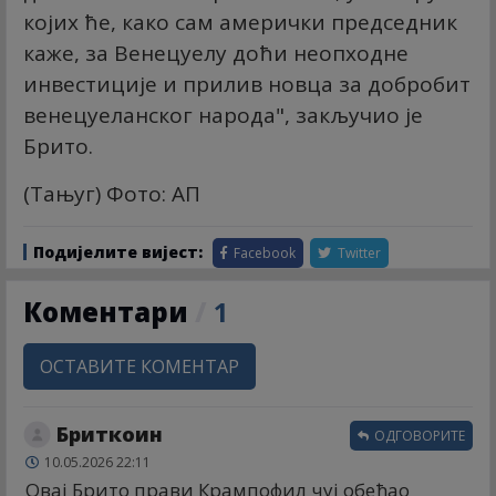
којих ће, како сам амерички председник
каже, за Венецуелу доћи неопходне
инвестиције и прилив новца за добробит
венецуеланског народа", закључио је
Брито.
(Тањуг) Фото: АП
Подијелите вијест:
Facebook
Twitter
Коментари
/
1
ОСТАВИТЕ КОМЕНТАР
Бриткоин
ОДГОВОРИТЕ
10.05.2026 22:11
Овај Брито прави Крампофил чуј обећао