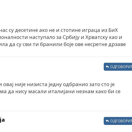
нас су десетине ако не и стотине играца из БиХ
ионалности наступало за Србију и Хрватску као и
ила да су сви ти бранили боје ове несретне дрзаве
ОДГОВОРИТ
 овај није низиста једну одбранио зато сто је
има да нису масали италијани незнам како би се
ја
ОДГОВОРИТ