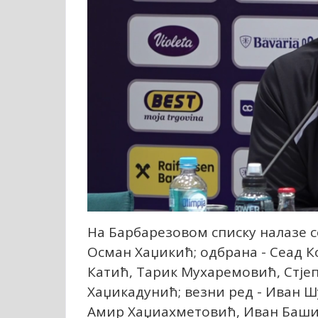
На Барбарезовом списку налазе 
Осман Хаџикић; одбрана - Сеад 
Катић, Тарик Мухаремовић, Стје
Хаџикадунић; везни ред - Иван 
Амир Хаџиахметовић, Иван Баши