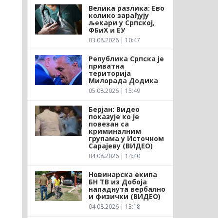
Велика разлика: Ево
колико зарађују
љекари у Српској,
ФБиХ и ЕУ
03.08.2026 | 10:47
Република Српска је
приватна
територија
Милорада Додика
05.08.2026 | 15:49
Берјан: Видео
показује ко је
повезан са
криминалним
групама у Источном
Сарајеву (ВИДЕО)
04.08.2026 | 14:40
Новинарска екипа
БН ТВ из Добоја
нападнута вербално
и физички (ВИДЕО)
04.08.2026 | 13:18