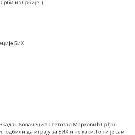
Срби из Србије :)
еције БиХ
.Вкадан Ковачецић Светозар Марковић Срђан
и...одбили да играју за БИХ и не каки.То ти је сам