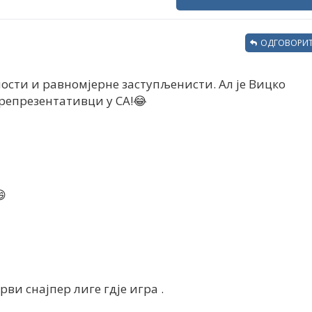
ОДГОВОРИТ
ности и равномјерне заступљенисти. Ал је Вицко
 репрезентативци у СА!😂

први снајпер лиге гдје игра .