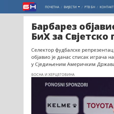
ПОЧЕТНА
ВИЈЕСТИ
РТВ БН
КОНТАКТ
Барбарез објави
БиХ за Свјетско
Селектор фудбалске репрезентаци
објавио је данас списак играча н
у Сједињеним Америчким Држава
БОСНА И ХЕРЦЕГОВИНА