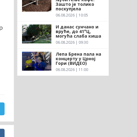
Зашто је толико
поскупјела
06.08.2026 | 10:05
р
И данас сунчано и
вруће, до 41°Ц,
могућа слаба киша
06.08.2026 | 09:30
Лепа Брена пала на
концерту у Црној
Гори (ВИДЕО)
06.08.2026 | 11:00