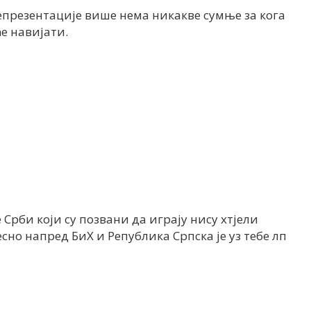
презентације више нема никакве сумње за кога
е навијати.
е Срби који су позвани да играју нису хтјели
сно напред БиХ и Република Српска је уз тебе лп