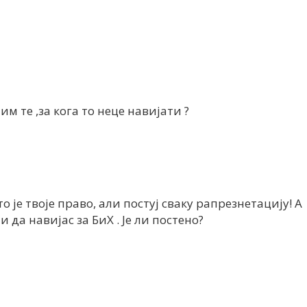
м те ,за кога то неце навијати ?
 то је твоје право, али постуј сваку рапрезнетацију! А
и да навијас за БиХ . Је ли постено?