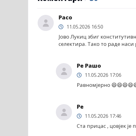
Расо
11.05.2026 16:50
Јово Лукиц збиг конститутив
селектира. Тако то раде наси
Ре Рашо
11.05.2026 17:06
Равномјерно 😄😄😄😄
Ре
11.05.2026 17:46
Ста прицас , цовјек је 