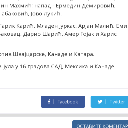
мин Махмић; напад - Ермедин Демировић,
Табаковић, Јово Лукић.
Тарик Карић, Младен Јуркас, Арјан Малић, Еми
Ђаковац, Дарио Шарић, Амер Гојак и Харис
отив Швајцарске, Канаде и Катара.
9. јула у 16 градова САД, Мексика и Канаде.
Facebook
Twitter
ОСТАВИТЕ КОМЕНТАР