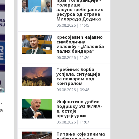
праг толеранције -
толерише
злоупотребе јавних
ресурса од стране
Милорада Додика
06.08.2026 | 11:45
Кресојевић најавио
симболичну
изложбу - „Изложба
палих бандера“
06.08.2026 | 11:26
Требиње: Борба
успјела, ситуација
са пожаром под
контролом
06.08.2026 | 09:48
,
Инфантино добио
подршку УО ФИФА-
а
е, остаје
предсједник
06.08.2026 | 11:07
Питање које занима
љубитеље кафе: