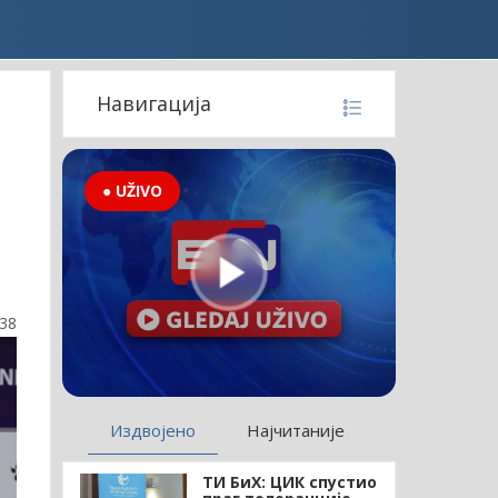
Навигација
● UŽIVO
о
:38
Издвојено
Најчитаније
ТИ БиХ: ЦИК спустио