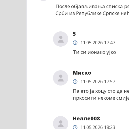
После објављивања списка ре
Срби из Републике Српске нећ
5
11.05.2026 17:47
Ти си ионако ујко
Миско
11.05.2026 17:57
Па ето ја хоцу сто да н
пркосити некоме смије
Нелле008
11.05.2026 18:23