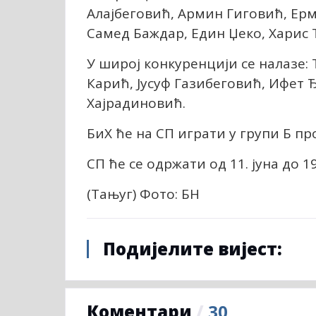
Алајбеговић, Армин Гиговић, Ер
Самед Баждар, Един Џеко, Харис 
У широј конкуренцији се налазе: 
Карић, Јусуф Газибеговић, Ифет 
Хајрадиновић.
БиХ ће на СП играти у групи Б пр
СП ће се одржати од 11. јуна до 1
(Тањуг) Фото: БН
Подијелите вијест:
Коментари
/
30