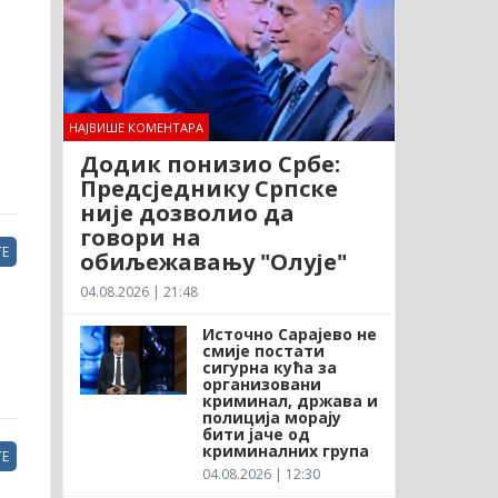
НАЈВИШЕ КОМЕНТАРА
Додик понизио Србе:
Предсједнику Српске
није дозволио да
говори на
Е
обиљежавању "Олује"
04.08.2026 | 21:48
Источно Сарајево не
смије постати
сигурна кућа за
организовани
криминал, држава и
полиција морају
бити јаче од
криминалних група
Е
04.08.2026 | 12:30