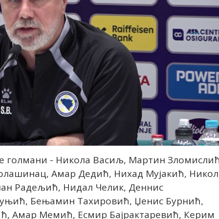
се голмани - Никола Васиљ, Мартин Зломислић
Колашинац, Амар Дедић, Нихад Мујакић, Никол
пан Радељић, Нидал Челик, Деннис
Шуњић, Бењамин Тахировић, Џенис Бурнић,
ћ, Амар Мемић, Есмир Бајрактаревић, Керим