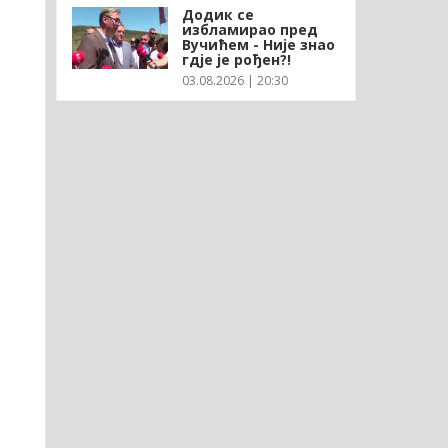
Додик се
избламирао пред
Вучићем - Није знао
гдје је рођен?!
03.08.2026 | 20:30