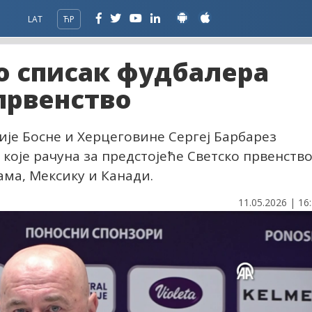
LAT
ЋР
о списак фудбалера
 првенство
је Босне и Херцеговине Сергеј Барбарез
а које рачуна за предстојеће Светско првенств
ма, Мексику и Канади.
11.05.2026 | 16