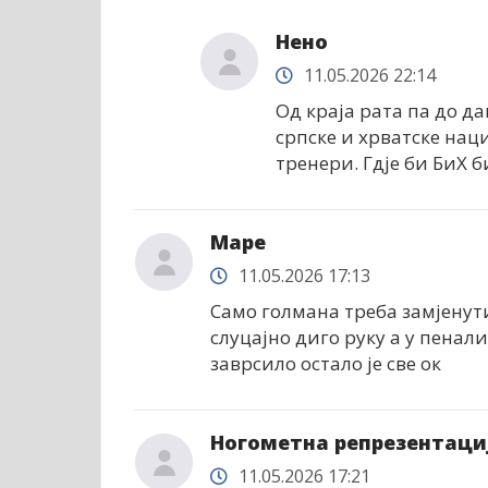
Нено
11.05.2026 22:14
Од краја рата па до да
српске и хрватске нац
тренери. Гдје би БиХ б
Маре
11.05.2026 17:13
Само голмана треба замјенути
слуцајно диго руку а у пенал
заврсило остало је све ок
Ногометна репрезентаци
11.05.2026 17:21