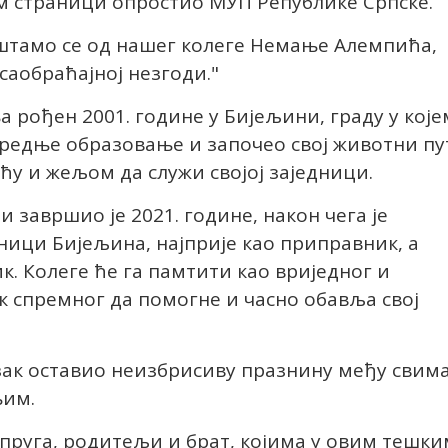
м страници опростио МУП Републике Српске.
штамо се од нашег колеге Немање Алемпића,
 саобраћајној незгоди."
 рођен 2001. године у Бијељини, граду у које
средње образовање и започео свој животни пу
 и жељом да служи својој заједници.
 завршио је 2021. године, након чега је
аници Бијељина, најприје као приправник, а
к. Колеге ће га памтити као вриједног и
ек спремног да помогне и часно обавља свој
азак оставио неизбрисиву празнину међу свим
њим.
упруга, родитељи и брат, којима у овим тешки