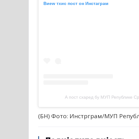
Виеw тхис пост он Инстаграм
А пост схаред бy МУП Републике С
(БН) Фото: Инстрграм/МУП Репуб