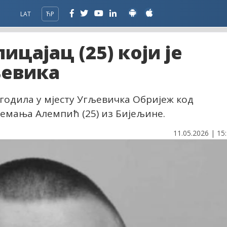
LAT
ЋР
ицајац (25) који је
љевика
огодила у мјесту Угљевичка Обријеж код
Немања Алемпић (25) из Бијељине.
11.05.2026 | 15