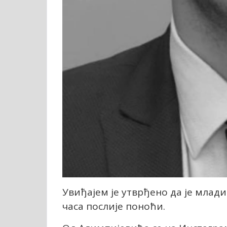
Увиђајем је утврђено да је млади
часа послије поноћи.