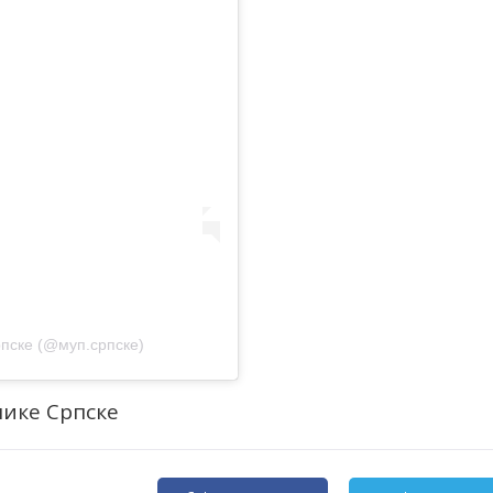
рпске (@муп.српске)
лике Српске