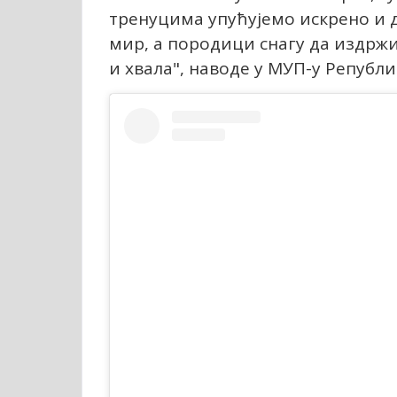
тренуцима упућујемо искрено и д
мир, а породици снагу да издржи 
и хвала", наводе у МУП-у Републи