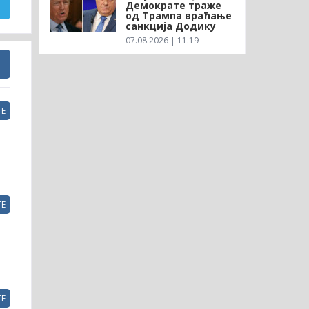
Демократе траже
од Трампа враћање
санкција Додику
07.08.2026 | 11:19
Е
Е
Е