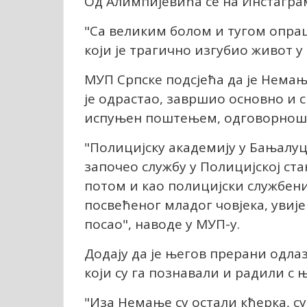
Од Алимпијевића се на Инстагра
"Са великим болом и тугом опра
који је трагично изгубио живот у
МУП Српске подсјећа да је Немања
је одрастао, завршио основно и 
испуњен поштењем, одговорношћу
"Полицијску академију у Бањалуци
започео службу у Полицијској ст
потом и као полицијски службени
посвећеног младог човјека, увиј
посао", наводе у МУП-у.
Додају да је његов прерани одл
који су га познавали и радили с 
"Иза Немање су остали кћерка, с