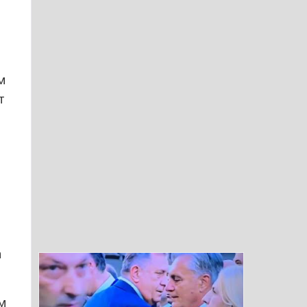
м
т
а
м