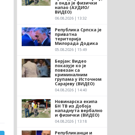
а онда је физички
напао (АУДИО/
ВИДЕО)
06.08.2026 | 13:32
Република Српска је
приватна
територија
Милорада Додика
05.08.2026 | 15:49
Берјан: Видео
показује ко је
повезан са
криминалним
групама у Источном
Сарајеву (ВИДЕО)
04.08.2026 | 14:40
Новинарска екипа
БН ТВ из Добоја
нападнута вербално
и физички (ВИДЕО)
04.08.2026 | 13:18
Републиканци и