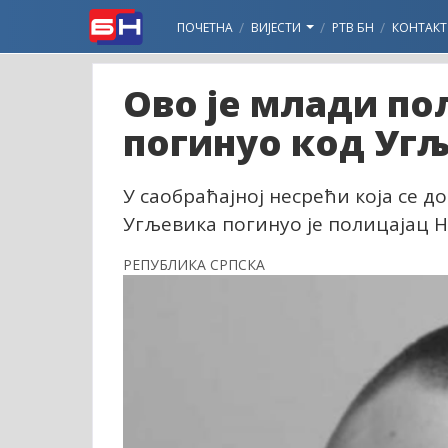
ПОЧЕТНА
ВИЈЕСТИ
РТВ БН
КОНТАКТ
Ово је млади пол
погинуо код Уг
У саобраћајној несрећи која се д
Угљевика погинуо је полицајац 
РЕПУБЛИКА СРПСКА