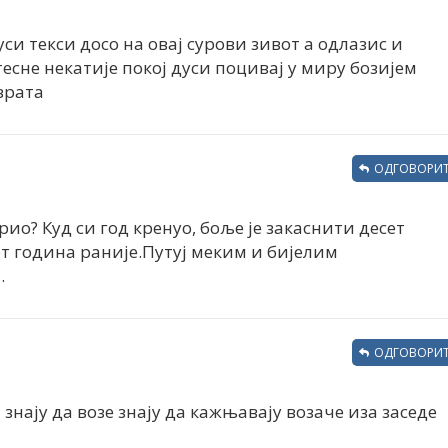
уси текси досо на овај сурови зивот а одлазис и
есне некатије покој дуси поцивај у миру бозијем
врата
ОДГОВОРИТ
урио? Куд си год кренуо, боље је закаснити десет
т година раније.Путуј меким и бијелим
.
ОДГОВОРИТ
знају да возе знају да кажњавају возаче иза заседе