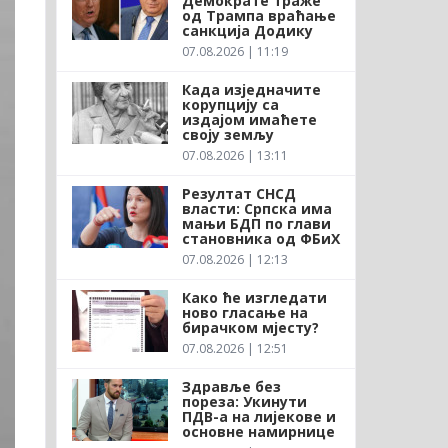
Демократе траже
од Трампа враћање
санкција Додику
07.08.2026 | 11:19
Када изједначите
корупцију са
издајом имаћете
своју земљу
07.08.2026 | 13:11
Резултат СНСД
власти: Српска има
мањи БДП по глави
становника од ФБиХ
07.08.2026 | 12:13
Како ће изгледати
ново гласање на
бирачком мјесту?
07.08.2026 | 12:51
Здравље без
пореза: Укинути
ПДВ-а на лијекове и
основне намирнице