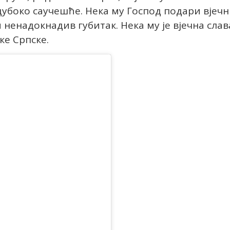
убоко саучешће. Нека му Господ подари вјеч
ненадокнадив губитак. Нека му је вјечна слав
ке Српске.