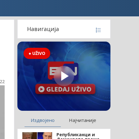
Навигација
● UŽIVO
:22
Издвојено
Најчитаније
Републиканци и