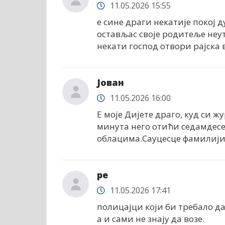
11.05.2026 15:55
е сине драги некатије покој д
остављас своје родитеље неут
некати господ отвори рајска 
Јован
11.05.2026 16:00
Е моје Дијете драго, куд си ж
минута него отићи седамдесе
облацима.Сауцесце фамилији
ре
11.05.2026 17:41
полицајци који би требало да 
а и сами не знају да возе.