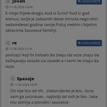
Jovan
ODGOVORITE
11.05.2026 16:00
E moje Dijete drago, kud si žurio? Kud si god
krenuo, bolje je zakasniti deset minuta nego otići
sedamdeset godina ranije.Putuj mekim i bijelim
oblacima.Saucesce familiji.
re
ODGOVORITE
11.05.2026 17:41
policajci koji bi trebalo da znaju da voze znaju da
kažnjavaju vozače iza zasede a i sami ne znaju da
voze.
Spasoje
11.05.2026 18:30
On nije bio od tih....zlatan decko je bio...licno
sam ga poznavao...najbolji od svih je bio...laka
mu zemlja a porodici saucesce