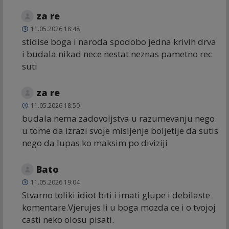
za re
11.05.2026 18:48
stidise boga i naroda spodobo jedna krivih drva
i budala nikad nece nestat neznas pametno rec
suti
za re
11.05.2026 18:50
budala nema zadovoljstva u razumevanju nego
u tome da izrazi svoje misljenje boljetije da sutis
nego da lupas ko maksim po diviziji
Bato
11.05.2026 19:04
Stvarno toliki idiot biti i imati glupe i debilaste
komentare.Vjerujes li u boga mozda ce i o tvojoj
casti neko olosu pisati.