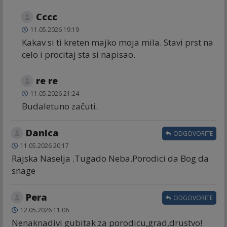
Cccc
11.05.2026 19:19
Kakav si ti kreten majko moja mila. Stavi prst na
celo i procitaj sta si napisao.
re re
11.05.2026 21:24
Budaletuno začuti.
Danica
ODGOVORITE
11.05.2026 20:17
Rajska Naselja .Tugado Neba.Porodici da Bog da
snage
Pera
ODGOVORITE
12.05.2026 11:06
Nenaknadivi gubitak za porodicu,grad,drustvo!