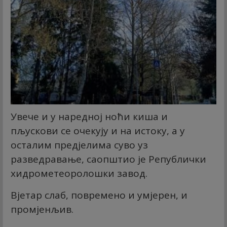
Увече и у наредној ноћи киша и
пљускови се очекују и на истоку, а у
осталим предјелима суво уз
разведравање, саопштио је Републички
хидрометеоролошки завод.
Вјетар слаб, повремено и умјерен, и
промјенљив.