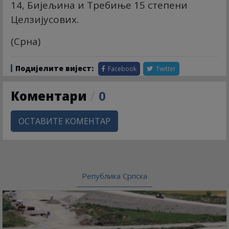
14, Бијељина и Требиње 15 степени
Целзијусових.
(Срна)
Подијелите вијест:
Facebook
Twitter
Коментари
/
0
ОСТАВИТЕ КОМЕНТАР
Република Српска