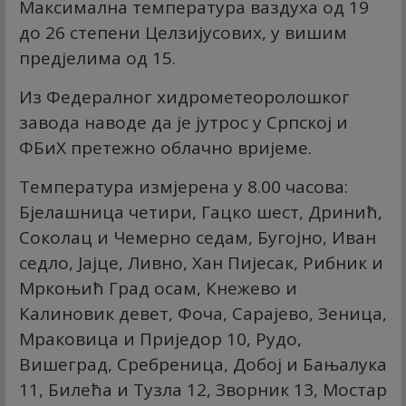
Максимална температура ваздуха од 19
до 26 степени Целзијусових, у вишим
предјелима од 15.
Из Федералног хидрометеоролошког
завода наводе да је јутрос у Српској и
ФБиХ претежно облачно вријеме.
Температура измјерена у 8.00 часова:
Бјелашница четири, Гацко шест, Дринић,
Соколац и Чемерно седам, Бугојно, Иван
седло, Јајце, Ливно, Хан Пијесак, Рибник и
Мркоњић Град осам, Кнежево и
Калиновик девет, Фоча, Сарајево, Зеница,
Мраковица и Приједор 10, Рудо,
Вишеград, Сребреница, Добој и Бањалука
11, Билећа и Тузла 12, Зворник 13, Мостар