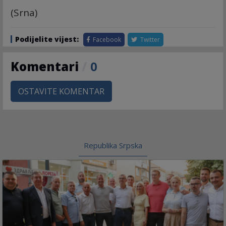
(Srna)
Podijelite vijest:
Facebook
Twitter
Komentari
/
0
OSTAVITE KOMENTAR
Republika Srpska