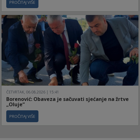
PROČITAJ VIŠE
ČETVRTAK, 06.08.2026 | 15:41
Borenović: Obaveza je sačuvati sjećanje na žrtve
„Oluje“
PROČITAJ VIŠE