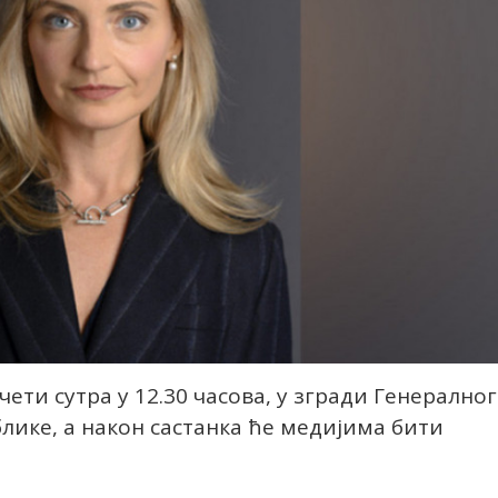
чети сутра у 12.30 часова, у згради Генералног
лике, а након састанка ће медијима бити