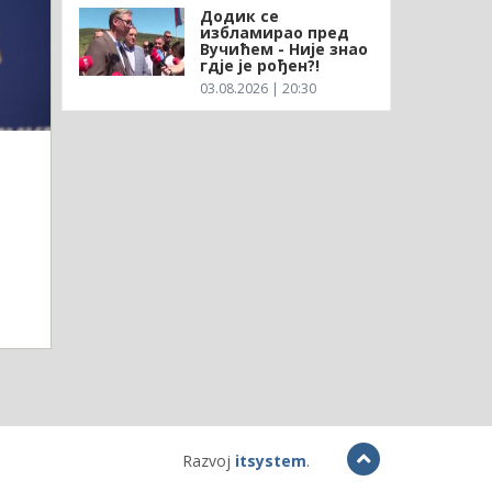
Додик се
избламирао пред
Вучићем - Није знао
гдје је рођен?!
03.08.2026 | 20:30
Razvoj
itsystem
.