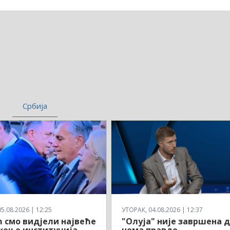
Србија
5.08.2026 | 12:25
УТОРАК, 04.08.2026 | 12:37
 смо видјели највеће
"Олуја" није завршена 
жење институција
нема правде