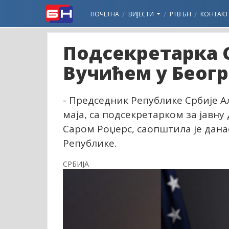
ПОЧЕТНА
ВИЈЕСТИ
РТВ БН
КОНТАКТ
Подсекретарка С
Вучићем у Беог
- Председник Републике Србије А
маја, са подсекретарком за јавн
Саром Роџерс, саопштила је дана
Републике.
СРБИЈА