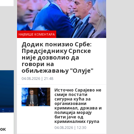
НАЈВИШЕ КОМЕНТАРА
Додик понизио Србе:
Предсједнику Српске
није дозволио да
говори на
обиљежавању "Олује"
04.08.2026 | 21:48
Источно Сарајево не
смије постати
сигурна кућа за
организовани
криминал, држава и
полиција морају
бити јаче од
криминалних група
04.08.2026 | 12:30
док