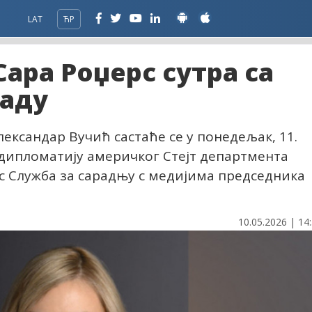
LAT
ЋР
ара Роџерс сутра са
раду
лександар Вучић састаће се у понедељак, 11.
у дипломатију америчког Стејт департмента
с Служба за сарадњу с медијима председника
10.05.2026 | 14