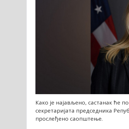
Како је најављено, састанак ће по
секретаријата председника Репуб
прослеђено саопштење.