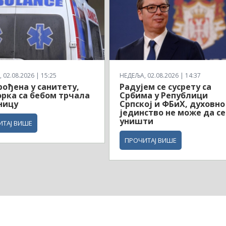
 02.08.2026 | 15:25
НЕДЕЉА, 02.08.2026 | 14:37
рођена у санитету,
Радујем се сусрету са
рка са бебом трчала
Србима у Републици
ницу
Српској и ФБиХ, духовно
јединство не може да се
уништи
ИТАЈ ВИШЕ
ПРОЧИТАЈ ВИШЕ