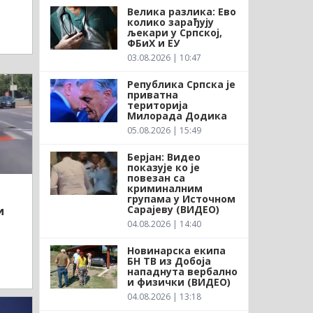
Велика разлика: Ево
колико зарађују
љекари у Српској,
ФБиХ и ЕУ
03.08.2026 | 10:47
Република Српска је
приватна
територија
Милорада Додика
05.08.2026 | 15:49
Берјан: Видео
показује ко је
повезан са
криминалним
групама у Источном
Сарајеву (ВИДЕО)
и
04.08.2026 | 14:40
Новинарска екипа
БН ТВ из Добоја
нападнута вербално
и физички (ВИДЕО)
04.08.2026 | 13:18