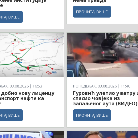
е
ПРОЧИТАЈ ВИШЕ
ИТАЈ ВИШЕ
АК, 03.08.2026 | 16:53
ПОНЕДЕЉАК, 03.08.2026 | 11:40
 добио нову лиценцу
Гуровић улетио у ватру 
анспорт нафте ка
спасио човјека из
у
запаљеног аута (ВИДЕО)
ИТАЈ ВИШЕ
ПРОЧИТАЈ ВИШЕ