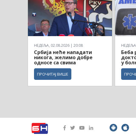
НЕДЕЉА, 02.08.2026 | 20:08
НЕДЕЉА,
Србија неће нападати
Беба 
никога, желимо добре
докто
односе са свима
у бол
ПРОЧИТАЈ ВИШЕ
ПРОЧ