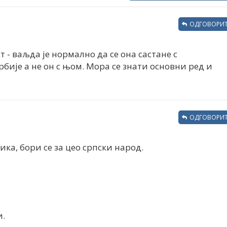
ОДГОВОРИТ
т - ваљда је нормално да се она састане с
бије а не он с њом. Мора се знати основни ред и
ОДГОВОРИТ
ика, бори се за цео српски народ.
и.