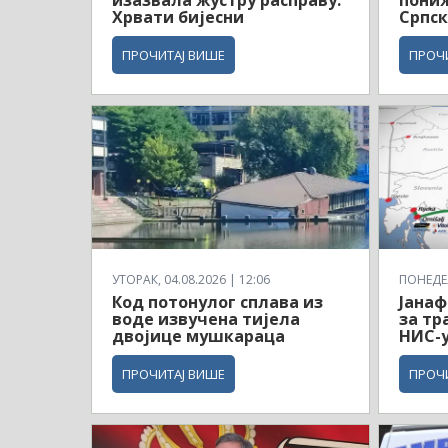
Хрвати бијесни
Српск
ПРОЧИТАЈ ВИШЕ
ПРОЧ
УТОРАК, 04.08.2026 | 12:06
ПОНЕДЕЉ
Код потонулог сплава из
Јанаф
воде извучена тијела
за тр
двојице мушкараца
НИС-
ПРОЧИТАЈ ВИШЕ
ПРОЧ