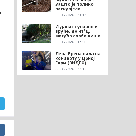
Зашто је толико
поскупјела
д
06.08.2026 | 10:05
И данас сунчано и
вруће, до 41°Ц,
могућа слаба киша
06.08.2026 | 09:30
Лепа Брена пала на
концерту у Црној
Гори (ВИДЕО)
06.08.2026 | 11:00