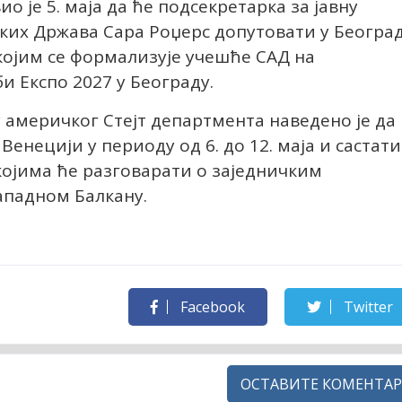
о је 5. маја да ће подсекретарка за јавну
их Држава Сара Роџерс допутовати у Београ
којим се формализује учешће САД на
и Експо 2027 у Београду.
 америчког Стејт департмента наведено је да
Венецији у периоду од 6. до 12. маја и састати
 којима ће разговарати о заједничким
ападном Балкану.
Facebook
Twitter
ОСТАВИТЕ КОМЕНТАР