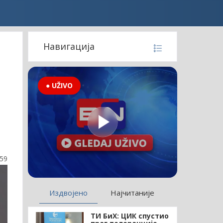
Навигација
● UŽIVO
:59
Издвојено
Најчитаније
ТИ БиХ: ЦИК спустио