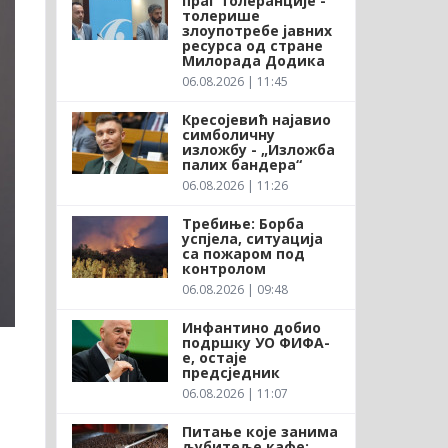
праг толеранције -
толерише
злоупотребе јавних
ресурса од стране
Милорада Додика
06.08.2026 | 11:45
Кресојевић најавио
симболичну
изложбу - „Изложба
палих бандера“
06.08.2026 | 11:26
Требиње: Борба
успјела, ситуација
са пожаром под
контролом
06.08.2026 | 09:48
Инфантино добио
подршку УО ФИФА-
е, остаје
предсједник
06.08.2026 | 11:07
Питање које занима
љубитеље кафе: