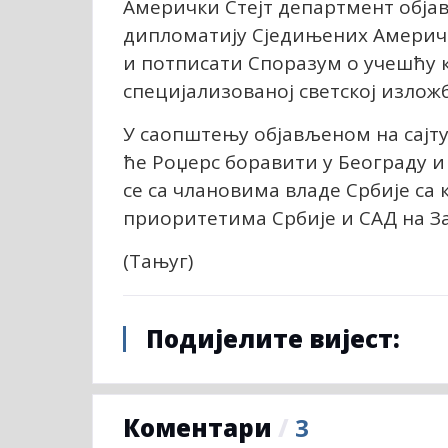
Амерички Стејт департмент објави
дипломатију Сједињених Америчк
и потписати Споразум о учешћу 
специјализованој светској изложб
У саопштењу објављеном на сајту
ће Роџерс боравити у Београду и 
се са члановима владе Србије са
приоритетима Србије и САД на З
(Тањуг)
Подијелите вијест:
Коментари
/
3