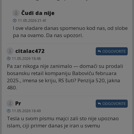
Čudi da nije
11.05.2026 21:41
I ove vladare danas spomenuo kod nas, od slobe
pa na ovamo. Da nas upozori.
citalac472
ODGOVORITE
11.05.2026 18:48
Pa zar nikoga nije zanimalo — domaći su prodali
bosansku retail kompaniju Baboviću februara
2025., imena se kriju, RS šuti? Penzija 520, jakna
480.
Pr
ODGOVORITE
11.05.2026 18:49
Tesla u svom pismu majci zali sto nije upoznao
islam, ciji primer danas je iran u svemu