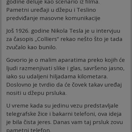
godine deluje kao scenario iz filma.
Pametni uređaji u džepu i Teslino
predviđanje masovne komunikacije
Još 1926. godine Nikola Tesla je u intervjuu
za časopis „Colliers“ rekao nešto što je tada
zvučalo kao bunilo.
Govorio je o malim aparatima preko kojih će
ljudi razmenjivati slike i glas, savršeno jasno,
iako su udaljeni hiljadama kilometara.
Doslovno je tvrdio da će čovek takav uređaj
nositi u džepu prsluka.
U vreme kada su jedinu vezu predstavljale
telegrafske žice i bakarni telefoni, ova ideja
je bila čista jeres. Danas vam taj prsluk zovu
pametni telefon.