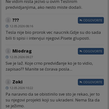
Ne vidim nista jezivo u ovim Teslinim
predvidjanjima, ako nesto miste dodali.
???
ODGOVORITE
12.05.2026 08:16
Tesla nije bio prorok vec naucnik.Gdje su do sada
bili ti spisi i intervjui njegovi.Pisete gluposti.
Miodrag
ODGOVORITE
12.05.2026 09:27
Sve je laž. Koje crno predviđanje ko je to vidio,
zapisao?? Manite se ćorava posla...
Zoki
ODGOVORITE
12.05.2026 10:22
Pa naravno da se obistinilo sve sto je rekao, jer to
su njegovi projekti koji su ukradeni. Nema šta da
se ježimo.