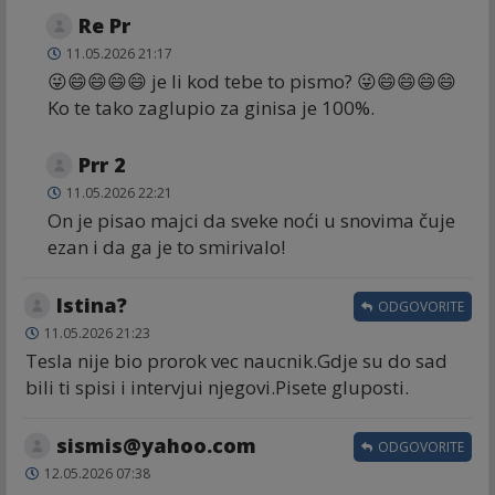
Re Pr
11.05.2026 21:17
😜😄😄😄😄 je li kod tebe to pismo? 😜😄😄😄😄
Ko te tako zaglupio za ginisa je 100%.
Prr 2
11.05.2026 22:21
On je pisao majci da sveke noći u snovima čuje
ezan i da ga je to smirivalo!
Istina?
ODGOVORITE
11.05.2026 21:23
Tesla nije bio prorok vec naucnik.Gdje su do sad
bili ti spisi i intervjui njegovi.Pisete gluposti.
sismis@yahoo.com
ODGOVORITE
12.05.2026 07:38