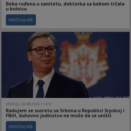
Beba rođena u sanitetu, doktorka sa bebom trčala
u bolnicu
PROČITAJ VIŠE
NEDELJA, 02.08.2026 | 14:37
Radujem se susretu sa Srbima u Republici Srpskoj i
FBiH, duhovno jedinstvo ne može da se uništi
PROČITAJ VIŠE