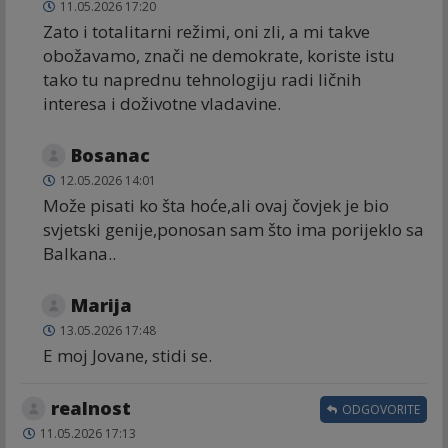
11.05.2026 17:20
Zato i totalitarni režimi, oni zli, a mi takve
obožavamo, znači ne demokrate, koriste istu
tako tu naprednu tehnologiju radi ličnih
interesa i doživotne vladavine.
Bosanac
12.05.2026 14:01
Može pisati ko šta hoće,ali ovaj čovjek je bio
svjetski genije,ponosan sam što ima porijeklo sa
Balkana..
Marija
13.05.2026 17:48
E moj Jovane, stidi se.
realnost
ODGOVORITE
11.05.2026 17:13