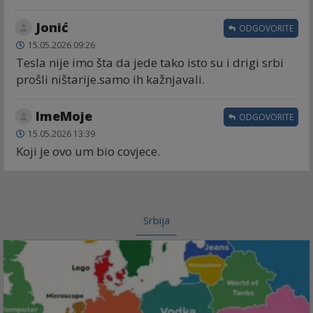
Jonić
ODGOVORITE
15.05.2026 09:26
Tesla nije imo šta da jede tako isto su i drigi srbi
prošli ništarije.samo ih kažnjavali.
ImeMoje
ODGOVORITE
15.05.2026 13:39
Koji je ovo um bio covjece.
Srbija