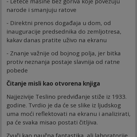
- Leteće mašine bez goriva koje povezuju
narode i smanjuju ratove
- Direktni prenos događaja u dom, od
inauguracije predsednika do zemljotresa,
kakav danas pratite uživo na ekranu
- Znanje važnije od bojnog polja, jer bitka
protiv neznanja postaje slavnija od ratne
pobede
Čitanje misli kao otvorena knjiga
Najjezivije Teslino predviđanje stiže iz 1933.
godine. Tvrdio je da će se slike iz ljudskog
uma moći reflektovati na ekranu i analizirati,
pa će svaka misao postati čitljiva.
Zvuči kao naučna fantastika, ali laboratorije