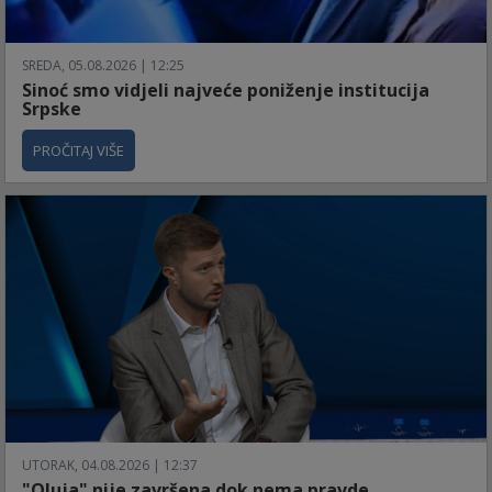
SREDA, 05.08.2026 | 12:25
Sinoć smo vidjeli najveće poniženje institucija
Srpske
PROČITAJ VIŠE
UTORAK, 04.08.2026 | 12:37
"Oluja" nije završena dok nema pravde