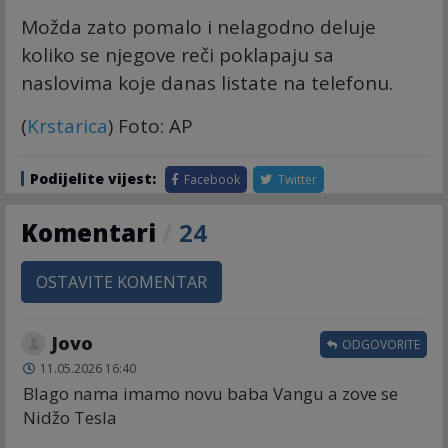
Možda zato pomalo i nelagodno deluje
koliko se njegove reči poklapaju sa
naslovima koje danas listate na telefonu.
(
Krstarica
) Foto: AP
Podijelite vijest:
Facebook
Twitter
Komentari
/
24
OSTAVITE KOMENTAR
Jovo
ODGOVORITE
11.05.2026 16:40
Blago nama imamo novu baba Vangu a zove se
Nidžo Tesla