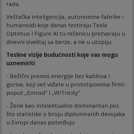
rada.
Veštačka inteligencija, autonomne fabrike i
humanoidi koje danas testiraju Tesla
Optimus i Figure AI tu rečenicu pretvaraju u
dnevni izveštaj sa berze, a ne u utopiju.
Tesline vizije budućnosti koje vas mogu
uznemiriti
- Bežični prenos energije bez kablova i
goriva, koji već viđate u prototipovima firmi
poput „Emrod“ i „WiTricity“
- Žene kao intelektualno dominantan pol,
što statistike o broju diplomiranih devojaka
u Evropi danas potvrđuju