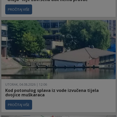
PROČITAJ VIŠE
UTORAK, 04.08.2026 | 12:06
Kod potonulog splava iz vode izvučena tijela
dvojice muškaraca
PROČITAJ VIŠE