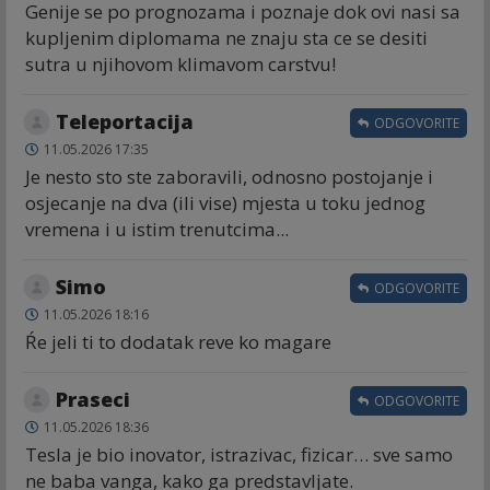
Genije se po prognozama i poznaje dok ovi nasi sa
kupljenim diplomama ne znaju sta ce se desiti
sutra u njihovom klimavom carstvu!
Teleportacija
ODGOVORITE
11.05.2026 17:35
Je nesto sto ste zaboravili, odnosno postojanje i
osjecanje na dva (ili vise) mjesta u toku jednog
vremena i u istim trenutcima...
Simo
ODGOVORITE
11.05.2026 18:16
Ŕe jeli ti to dodatak reve ko magare
Praseci
ODGOVORITE
11.05.2026 18:36
Tesla je bio inovator, istrazivac, fizicar… sve samo
ne baba vanga, kako ga predstavljate.