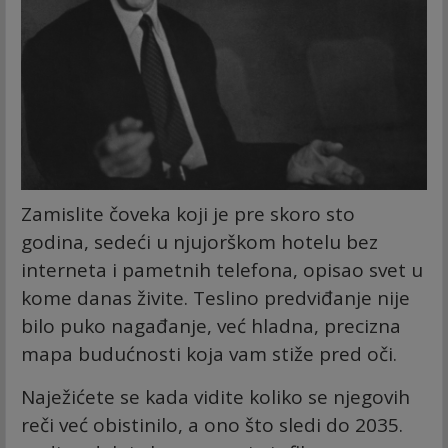
Zamislite čoveka koji je pre skoro sto
godina, sedeći u njujorškom hotelu bez
interneta i pametnih telefona, opisao svet u
kome danas živite. Teslino predviđanje nije
bilo puko nagađanje, već hladna, precizna
mapa budućnosti koja vam stiže pred oči.
Naježićete se kada vidite koliko se njegovih
reči već obistinilo, a ono što sledi do 2035.