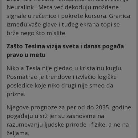
Neuralink i Meta već dekoduju moždane
signale u rečenice i pokrete kursora. Granica
između vaše glave i tuđeg ekrana topi se
brže nego što mislite.
Zašto Teslina vizija sveta i danas pogađa
pravo u metu
Nikola Tesla nije gledao u kristalnu kuglu.
Posmatrao je trendove i izvlačio logičke
posledice koje niko drugi nije smeo da
prizna.
Njegove prognoze za period do 2035. godine
pogađaju u srž jer su zasnovane na
razumevanju ljudske prirode i fizike, a ne na
željama.