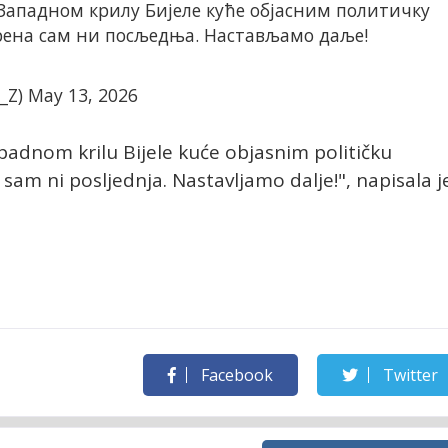
 Западном крилу Бијеле куће објасним политичку
јерена сам ни посљедња. Настављамо даље!
_Z)
May 13, 2026
apadnom krilu Bijele kuće objasnim političku
a sam ni posljednja. Nastavljamo dalje!", napisala j
Facebook
Twitter