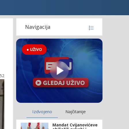
Navigacija
● UŽIVO
:52
Izdvojeno
Najčitanije
Mandat Cvijanovićeve