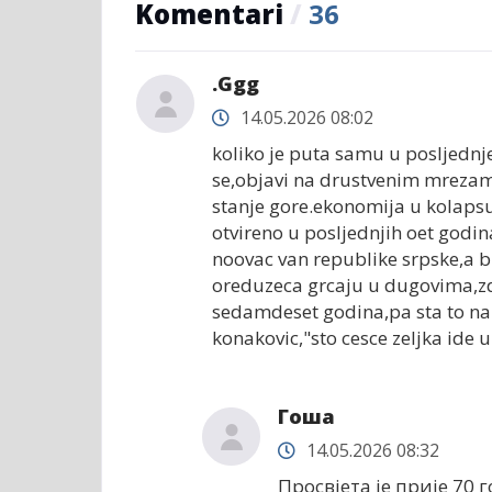
Komentari
/
36
.Ggg
14.05.2026 08:02
koliko je puta samu u posljednj
se,objavi na drustvenim mrezama
stanje gore.ekonomija u kolapsu
otvireno u posljednjih oet godin
noovac van republike srpske,a 
oreduzeca grcaju u dugovima,zd
sedamdeset godina,pa sta to na
konakovic,"sto cesce zeljka ide
Гоша
14.05.2026 08:32
Просвјета је прије 70