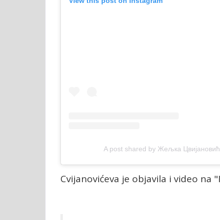
View this post on Instagram
A post shared by Жељка Цвијановић 
Cvijanovićeva je objavila i video na "I