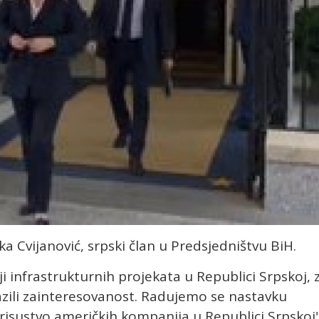
ka Cvijanović, srpski član u Predsjedništvu BiH.
iji infrastrukturnih projekata u Republici Srpskoj, 
razili zainteresovanost. Radujemo se nastavku
risustvo američkih kompanija u Republici Srpskoj"