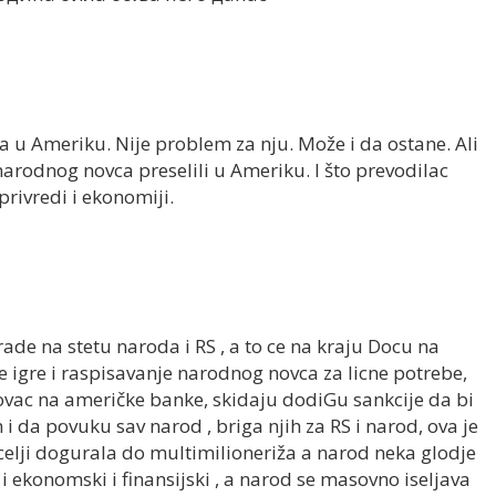
a u Ameriku. Nije problem za nju. Može i da ostane. Ali
arodnog novca preselili u Ameriku. I što prevodilac
privredi i ekonomiji.
ade na stetu naroda i RS , a to ce na kraju Docu na
ve igre i raspisavanje narodnog novca za licne potrebe,
vac na američke banke, skidaju dodiGu sankcije da bi
i da povuku sav narod , briga njih za RS i narod, ova je
elji dogurala do multimilioneriža a narod neka glodje
a i ekonomski i finansijski , a narod se masovno iseljava