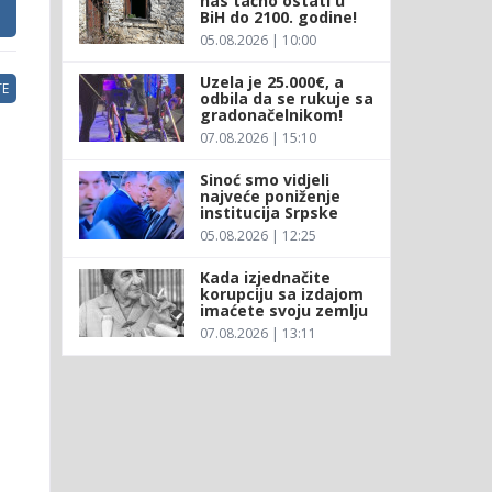
nas tačno ostati u
BiH do 2100. godine!
05.08.2026 | 10:00
Uzela je 25.000€, a
E
odbila da se rukuje sa
gradonačelnikom!
07.08.2026 | 15:10
Sinoć smo vidjeli
najveće poniženje
institucija Srpske
05.08.2026 | 12:25
Kada izjednačite
korupciju sa izdajom
imaćete svoju zemlju
07.08.2026 | 13:11