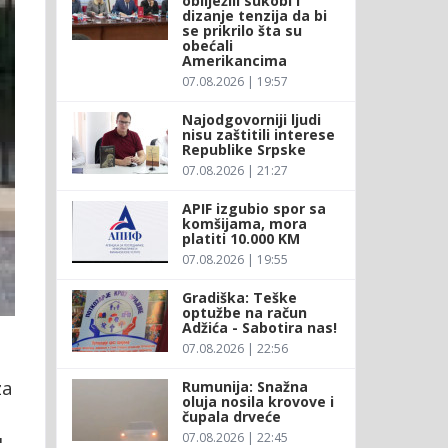
obilježili sukobi i
dizanje tenzija da bi
se prikrilo šta su
obećali
Amerikancima
07.08.2026 | 19:57
Najodgovorniji ljudi
nisu zaštitili interese
Republike Srpske
07.08.2026 | 21:27
APIF izgubio spor sa
komšijama, mora
platiti 10.000 KM
07.08.2026 | 19:55
Gradiška: Teške
optužbe na račun
Adžića - Sabotira nas!
07.08.2026 | 22:56
za
Rumunija: Snažna
oluja nosila krovove i
čupala drveće
07.08.2026 | 22:45
,