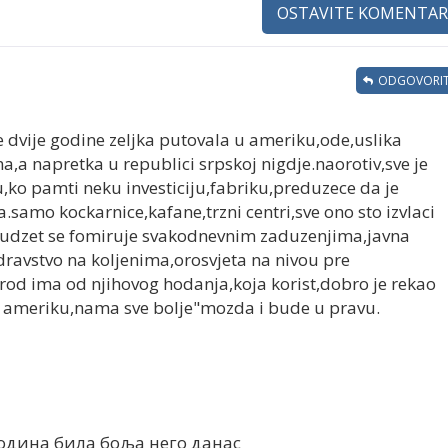
OSTAVITE KOMENTAR
ODGOVORIT
e dvije godine zeljka putovala u ameriku,ode,uslika
,a napretka u republici srpskoj nigdje.naorotiv,sve je
,ko pamti neku investiciju,fabriku,preduzece da je
a.samo kockarnice,kafane,trzni centri,sve ono sto izvlaci
budzet se fomiruje svakodnevnim zaduzenjima,javna
ravstvo na koljenima,orosvjeta na nivou pre
rod ima od njihovog hodanja,koja korist,dobro je rekao
 u ameriku,nama sve bolje"mozda i bude u pravu.
 година била боља него данас