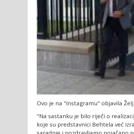
Ovo je na "Instagramu" objavila Želj
"Na sastanku je bilo riječi o realizac
koje su predstavnici Behtela već iz
saradnje i pozdravljamo pojačano p