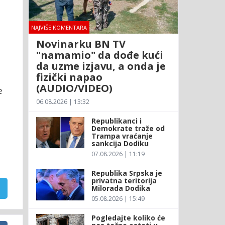
NAJVIŠE KOMENTARA
Novinarku BN TV
"namamio" da dođe kući
da uzme izjavu, a onda je
fizički napao
(AUDIO/VIDEO)
e
06.08.2026 | 13:32
Republikanci i
Demokrate traže od
Trampa vraćanje
sankcija Dodiku
07.08.2026 | 11:19
Republika Srpska je
privatna teritorija
Milorada Dodika
05.08.2026 | 15:49
Pogledajte koliko će