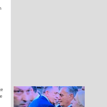
m
je
se