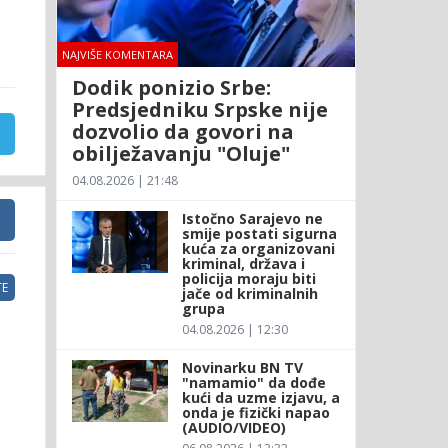
NAJVIŠE KOMENTARA
Dodik ponizio Srbe:
Predsjedniku Srpske nije
dozvolio da govori na
obilježavanju "Oluje"
04.08.2026 | 21:48
Istočno Sarajevo ne
smije postati sigurna
kuća za organizovani
kriminal, država i
policija moraju biti
E
jače od kriminalnih
grupa
04.08.2026 | 12:30
Novinarku BN TV
"namamio" da dođe
kući da uzme izjavu, a
onda je fizički napao
(AUDIO/VIDEO)