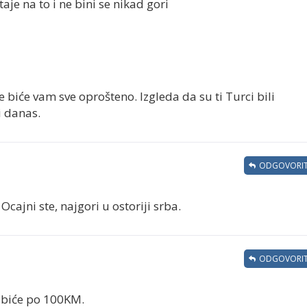
staje na to i ne bini se nikad gori
e biće vam sve oprošteno. Izgleda da su ti Turci bili
i danas.
ODGOVORIT
Ocajni ste, najgori u ostoriji srba.
ODGOVORIT
, biće po 100KM.