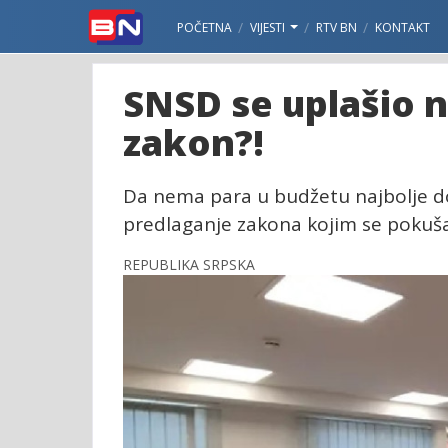
POČETNA
VIJESTI
RTV BN
KONTAKT
SNSD se uplašio 
zakon?!
Da nema para u budžetu najbolje d
predlaganje zakona kojim se pokuša
REPUBLIKA SRPSKA