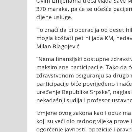
Ovim izmjenama treća vlada Save Mini
370 maraka, pa će se učešće pacijen
cijene usluge.
To znači da bi operacija od deset h
mogla koštati pet hiljada KM, nedav
Milan Blagojević.
“Nema finansijski dostupne zdravstv
maksimlane participacije. Tako da ć
zdravstvenom osiguranju sa drugo
participacije biće povrijeđeno i na
uređenje Republike Srpske”, naglasio
nekadašnji sudija i profesor ustavn
Izmjene ovog zakona kao i oduzima
koji su veći dio radnog vijeka provel
ogorčenje javnosti, opozicije i pravn