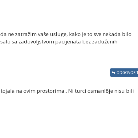
ada ne zatražim vaše usluge, kako je to sve nekada bilo
isalo sa zadovoljstvom pacijenata bez zaduženih
ODGOVORIT
stojala na ovim prostorima.. Ni turci osmanl8je nisu bili