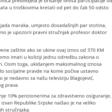
ća predvidjela je brisanje limita participacije o
ata u troškovima kretati od pet do čak 50 odsto
iljada maraka, umjesto dosadašnjih par stotina,
no je upozorii pravni stručnjak profesor doktor
ene zaštite ako se ukine ovaj iznos od 370 KM
emo imati u koliziji jednu odredbu zakona o
m. Osim toga, ukidanjem maksimalnog iznosa
čelo socijalne pravde na kome počiva ustavno
 je nedavno za našu televiziju Blagojević,
og prava.
nje 10% penzionerima za zdravstveno osiguranje,
i izvan Republike Srpske naišao je na veliko
ih stručnjaka.