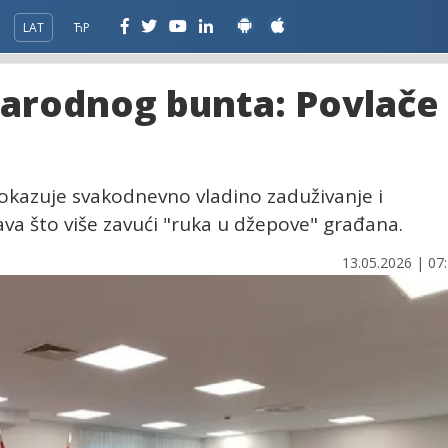
LAT
ЋР
narodnog bunta: Povlače
okazuje svakodnevno vladino zaduživanje i
va što više zavući "ruka u džepove" građana.
13.05.2026 | 07