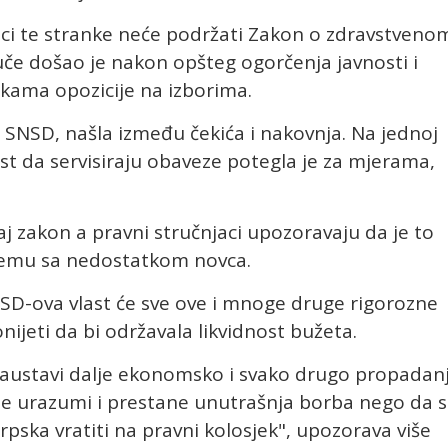
ci te stranke neće podržati Zakon o zdravstveno
vuče došao je nakon opšteg ogorčenja javnosti i
rukama opozicije na izborima.
 SNSD, našla između čekića i nakovnja. Na jednoj
t da servisiraju obaveze potegla je za mjerama,
aj zakon a pravni stručnjaci upozoravaju da je to
blemu sa nedostatkom novca.
NSD-ova vlast će sve ove i mnoge druge rigorozne
ijeti da bi održavala likvidnost bužeta.
zaustavi dalje ekonomsko i svako drugo propadan
 se urazumi i prestane unutrašnja borba nego da 
rpska vratiti na pravni kolosjek", upozorava više