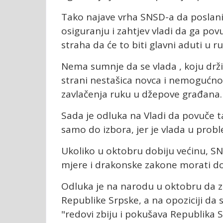
Tako najave vrha SNSD-a da poslani
osiguranju i zahtjev vladi da ga po
straha da će to biti glavni aduti u 
Nema sumnje da se vlada , koju drži
strani nestašica novca i nemogućnos
zavlačenja ruku u džepove građana.
Sada je odluka na Vladi da povuče t
samo do izbora, jer je vlada u pro
Ukoliko u oktobru dobiju većinu, S
mjere i drakonske zakone morati don
Odluka je na narodu u oktobru da 
Republike Srpske, a na opoziciji da
"redovi zbiju i pokušava Republika S