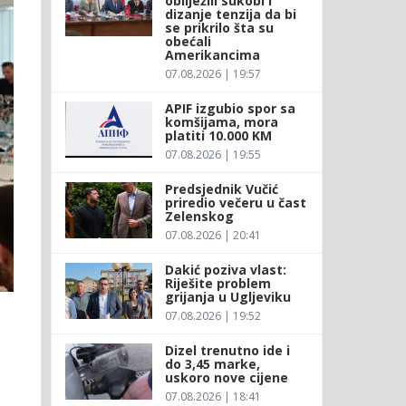
obilježili sukobi i
dizanje tenzija da bi
se prikrilo šta su
obećali
Amerikancima
07.08.2026 | 19:57
APIF izgubio spor sa
komšijama, mora
platiti 10.000 KM
07.08.2026 | 19:55
Predsjednik Vučić
priredio večeru u čast
Zelenskog
07.08.2026 | 20:41
Dakić poziva vlast:
Riješite problem
grijanja u Ugljeviku
07.08.2026 | 19:52
Dizel trenutno ide i
do 3,45 marke,
uskoro nove cijene
07.08.2026 | 18:41