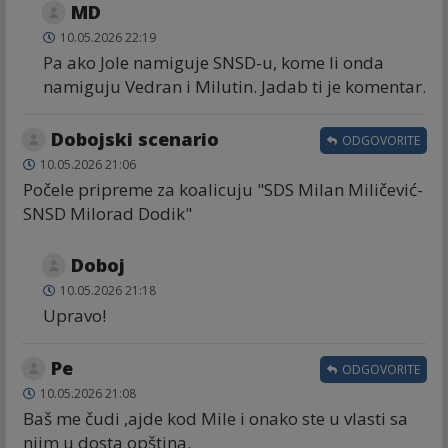
MD
10.05.2026 22:19
Pa ako Jole namiguje SNSD-u, kome li onda
namiguju Vedran i Milutin. Jadab ti je komentar.
Dobojski scenario
ODGOVORITE
10.05.2026 21:06
Počele pripreme za koalicuju "SDS Milan Miličević-
SNSD Milorad Dodik"
Doboj
10.05.2026 21:18
Upravo!
Ре
ODGOVORITE
10.05.2026 21:08
Baš me čudi ,ajde kod Mile i onako ste u vlasti sa
njim u dosta opština.