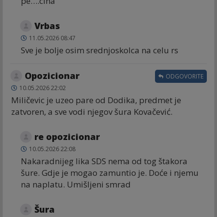
pe….cina
Vrbas
11.05.2026 08:47
Sve je bolje osim srednjoskolca na celu rs
Opozicionar
ODGOVORITE
10.05.2026 22:02
Miličevic je uzeo pare od Dodika, predmet je
zatvoren, a sve vodi njegov šura Kovačević.
re opozicionar
10.05.2026 22:08
Nakaradnijeg lika SDS nema od tog štakora
šure. Gdje je mogao zamuntio je. Doće i njemu
na naplatu. Umišljeni smrad
Šura