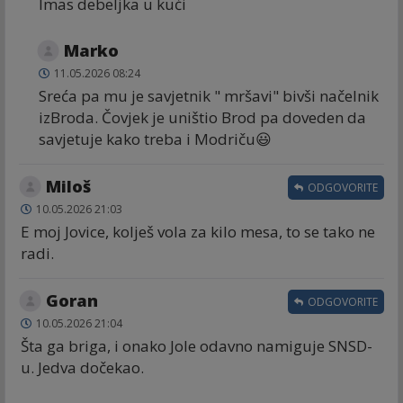
Imas debeljka u kući
Marko
11.05.2026 08:24
Sreća pa mu je savjetnik " mršavi" bivši načelnik
izBroda. Čovjek je uništio Brod pa doveden da
savjetuje kako treba i Modriču😃
Miloš
ODGOVORITE
10.05.2026 21:03
E moj Jovice, kolješ vola za kilo mesa, to se tako ne
radi.
Goran
ODGOVORITE
10.05.2026 21:04
Šta ga briga, i onako Jole odavno namiguje SNSD-
u. Jedva dočekao.