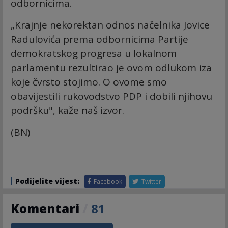
odbornicima.
„Krajnje nekorektan odnos načelnika Jovice
Radulovića prema odbornicima Partije
demokratskog progresa u lokalnom
parlamentu rezultirao je ovom odlukom iza
koje čvrsto stojimo. O ovome smo
obavijestili rukovodstvo PDP i dobili njihovu
podršku", kaže naš izvor.
(BN)
Podijelite vijest:
Facebook
Twitter
Komentari
/
81