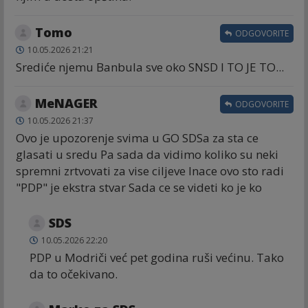
Tomo
ODGOVORITE
10.05.2026 21:21
Srediće njemu Banbula sve oko SNSD I TO JE TO...
MeNAGER
ODGOVORITE
10.05.2026 21:37
Ovo je upozorenje svima u GO SDSa za sta ce
glasati u sredu Pa sada da vidimo koliko su neki
spremni zrtvovati za vise ciljeve Inace ovo sto radi
"PDP" je ekstra stvar Sada ce se videti ko je ko
SDS
10.05.2026 22:20
PDP u Modriči već pet godina ruši većinu. Tako
da to očekivano.