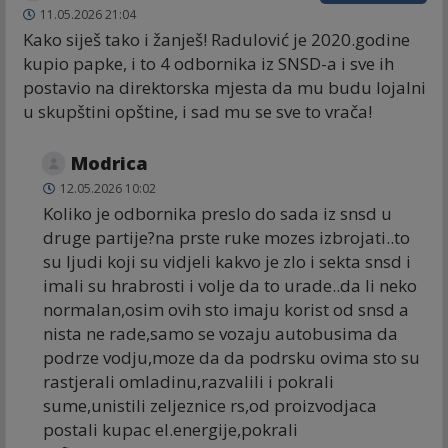
11.05.2026 21:04
Kako siješ tako i žanješ! Radulović je 2020.godine
kupio papke, i to 4 odbornika iz SNSD-a i sve ih
postavio na direktorska mjesta da mu budu lojalni
u skupštini opštine, i sad mu se sve to vrača!
Modrica
12.05.2026 10:02
Koliko je odbornika preslo do sada iz snsd u
druge partije?na prste ruke mozes izbrojati..to
su ljudi koji su vidjeli kakvo je zlo i sekta snsd i
imali su hrabrosti i volje da to urade..da li neko
normalan,osim ovih sto imaju korist od snsd a
nista ne rade,samo se vozaju autobusima da
podrze vodju,moze da da podrsku ovima sto su
rastjerali omladinu,razvalili i pokrali
sume,unistili zeljeznice rs,od proizvodjaca
postali kupac el.energije,pokrali