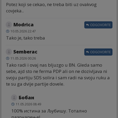
Potez koji se cekao, ne treba biti uz ovakvog
covjeka..
Modrica
ODGOVORITE
10.05.2026 22:47
Tako je, tako treba
Semberac
ODGOVORITE
11.05.2026 00:26
Tako radi i ovaj nas bljuzgo u BN. Gleda samo
sebe, ajd sto ne ferma PDP ali on ne dozivljava ni
svoju partiju SDS solira i sam radi na svoju ruku a
te su ga dvije partije dovele.
Бобан
11.05.2026 08:49
100% истина за Љубишу. Тотално
разочарење!