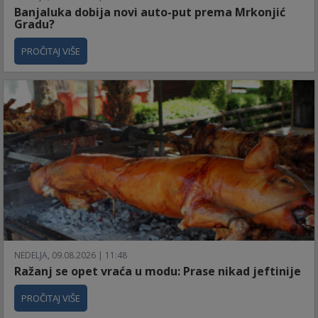
Banjaluka dobija novi auto-put prema Mrkonjić
Gradu?
PROČITAJ VIŠE
NEDELJA, 09.08.2026 | 11:48
Ražanj se opet vraća u modu: Prase nikad jeftinije
PROČITAJ VIŠE