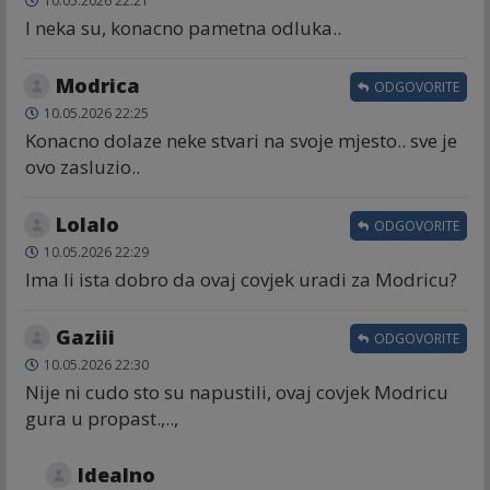
10.05.2026 22:21
I neka su, konacno pametna odluka..
Modrica
ODGOVORITE
10.05.2026 22:25
Konacno dolaze neke stvari na svoje mjesto.. sve je
ovo zasluzio..
Lolalo
ODGOVORITE
10.05.2026 22:29
Ima li ista dobro da ovaj covjek uradi za Modricu?
Gaziii
ODGOVORITE
10.05.2026 22:30
Nije ni cudo sto su napustili, ovaj covjek Modricu
gura u propast.,..,
Idealno