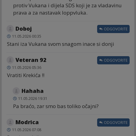
protiv Vukana i dijela SDS koji je za vladavinu
prava a za nastavak loppvluka.
Doboj
ODGOVORITE
11.05.2026 00:35
Stani iza Vukana svom snagom inace si donji
Veteran 92
ODGOVORITE
11.05.2026 05:36
Vratiti Krekića !!
Hahaha
11.05.2026 19:31
Pa braćo, zar smo bas toliko očajni?
Modrica
ODGOVORITE
11.05.2026 07:08