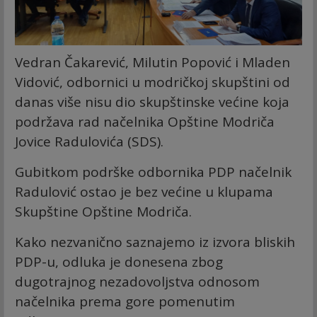
Vedran Čakarević, Milutin Popović i Mladen
Vidović, odbornici u modričkoj skupštini od
danas više nisu dio skupštinske većine koja
podržava rad načelnika Opštine Modriča
Jovice Radulovića (SDS).
Gubitkom podrške odbornika PDP načelnik
Radulović ostao je bez većine u klupama
Skupštine Opštine Modriča.
Kako nezvanično saznajemo iz izvora bliskih
PDP-u, odluka je donesena zbog
dugotrajnog nezadovoljstva odnosom
načelnika prema gore pomenutim