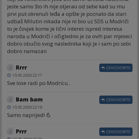
jeste samo što ih nije otjerao od sebe kad su mu
prvi put okrenuli leđa a opšte je poznato da stari
udbaš Milutin nikada nije ni bio uz SDS u Modriči
to je čovjek kome je lični interes ispred interesa
naroda u Modriči i očigledno je za ovih par mjeseci
dobro obučio svog naslednika koji je i sam po sebi
dobro namazan
Rrrr
ODGOVORITE
10.05.2026 22:17
Sve lose radi po Modricu..
Bam bam
ODGOVORITE
10.05.2026 22:18
Samo naprijed! 💪
Prrr
ODGOVORITE