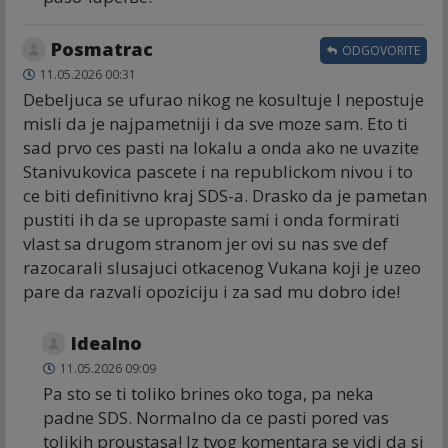
Posmatrac
ODGOVORITE
11.05.2026 00:31
Debeljuca se ufurao nikog ne kosultuje I nepostuje
misli da je najpametniji i da sve moze sam. Eto ti
sad prvo ces pasti na lokalu a onda ako ne uvazite
Stanivukovica pascete i na republickom nivou i to
ce biti definitivno kraj SDS-a. Drasko da je pametan
pustiti ih da se upropaste sami i onda formirati
vlast sa drugom stranom jer ovi su nas sve def
razocarali slusajuci otkacenog Vukana koji je uzeo
pare da razvali opoziciju i za sad mu dobro ide!
Idealno
11.05.2026 09:09
Pa sto se ti toliko brines oko toga, pa neka
padne SDS. Normalno da ce pasti pored vas
tolikih proustasa! Iz tvog komentara se vidi da si