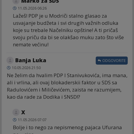
Marko za SDS
11.05.2026 06:26
Lažeš! PDP je u Modriči stalno glasao za
usvajanje budžeta i svi drugih važnih odluka
koje su trebale Načelniku opštine! A ti pričaš
svoju priču da bi se olakšao muku zato što više
nemate većinu!
Banja Luka
ODGOVORITE
10.05.2026 21:50
Ne želim da hvalim PDP I Stanivukovića, ima mana,
ali i vrlina, ali ovaj blokaderskii faktor u SDS sa
Radulovićem i Miličevićem, zaista ne razumijem,
kao da rade za Dodika i SNSD!?
X
11.05.2026 07:07
Bolje i to nego za nepismenog pajaca Ufurana