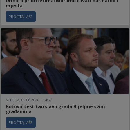
Drinić o prioritetima: Moramo čuvati naš narod i
mjesta
PROČITAJ VIŠE
NEDELJA, 09.08.2026 | 14:57
Božović čestitao slavu grada Bijeljine svim
građanima
PROČITAJ VIŠE