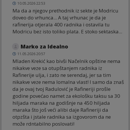
10.05.2026 22:53
Ma da a njegov prethodnik iz sekte je Modricu
doveo do vrhunca... A taj vrhunac je da je
rafinerija otjerala 400 radnika i ostavila tu
Modricu bez isto toliko plata. E stoko sektaska...
Marko za Idealno
11.05.2026 20:57
Mladen Krekić kao bivši Načelnik opštine nema
nikakve veze sa otupštanjem radnika iz
Rafinerije ulja, i zato ne serendaj, jer sa tim
nikakve veze nema lomalna vlast! I samo da znaš
da je ovaj tvoj Radulović je Rafineriji prošle
godine povećao namet za ekološku taksu sa 30
hiljada maraka na godišnje na 450 hiljada
maraka što još veći alibi daje Rafineriji da
otpzšta i jstale radnika sa izgovorom da ne
može rdntabilno poslovati!