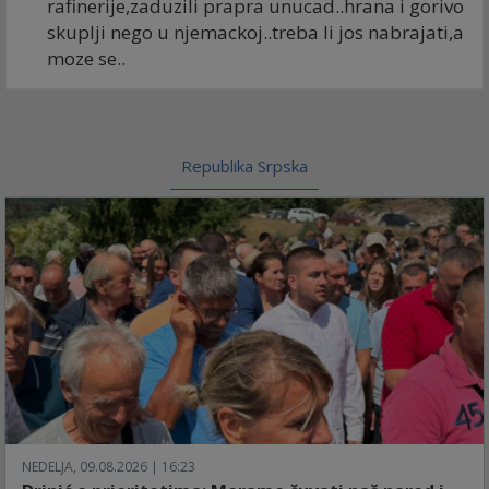
rafinerije,zaduzili prapra unucad..hrana i gorivo
skuplji nego u njemackoj..treba li jos nabrajati,a
moze se..
Republika Srpska
NEDELJA, 09.08.2026 | 16:23