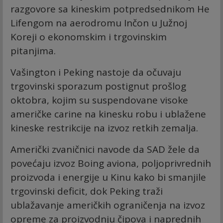
razgovore sa kineskim potpredsednikom He
Lifengom na aerodromu Inčon u Južnoj
Koreji o ekonomskim i trgovinskim
pitanjima.
Vašington i Peking nastoje da očuvaju
trgovinski sporazum postignut prošlog
oktobra, kojim su suspendovane visoke
američke carine na kinesku robu i ublažene
kineske restrikcije na izvoz retkih zemalja.
Američki zvaničnici navode da SAD žele da
povećaju izvoz Boing aviona, poljoprivrednih
proizvoda i energije u Kinu kako bi smanjile
trgovinski deficit, dok Peking traži
ublažavanje američkih ograničenja na izvoz
opreme za proizvodnju čipova i naprednih