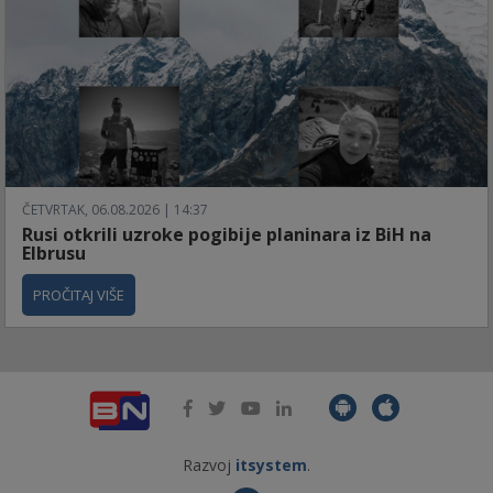
ČETVRTAK, 06.08.2026 | 14:37
Rusi otkrili uzroke pogibije planinara iz BiH na
Elbrusu
PROČITAJ VIŠE
Razvoj
itsystem
.