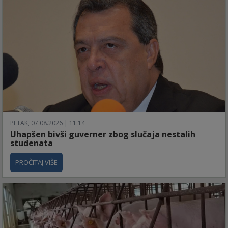
PETAK, 07.08.2026 | 11:14
Uhapšen bivši guverner zbog slučaja nestalih
studenata
PROČITAJ VIŠE