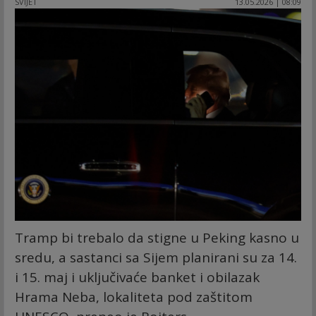
SVIJET
13.05.2026 | 08:09
Tramp bi trebalo da stigne u Peking kasno u
sredu, a sastanci sa Sijem planirani su za 14.
i 15. maj i uključivaće banket i obilazak
Hrama Neba, lokaliteta pod zaštitom