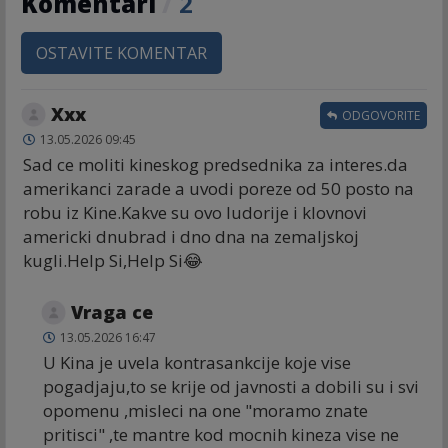
Komentari
/
2
OSTAVITE KOMENTAR
Xxx
ODGOVORITE
13.05.2026 09:45
Sad ce moliti kineskog predsednika za interes.da
amerikanci zarade a uvodi poreze od 50 posto na
robu iz Kine.Kakve su ovo ludorije i klovnovi
americki dnubrad i dno dna na zemaljskoj
kugli.Help Si,Help Si😂
Vraga ce
13.05.2026 16:47
U Kina je uvela kontrasankcije koje vise
pogadjaju,to se krije od javnosti a dobili su i svi
opomenu ,misleci na one "moramo znate
pritisci" ,te mantre kod mocnih kineza vise ne