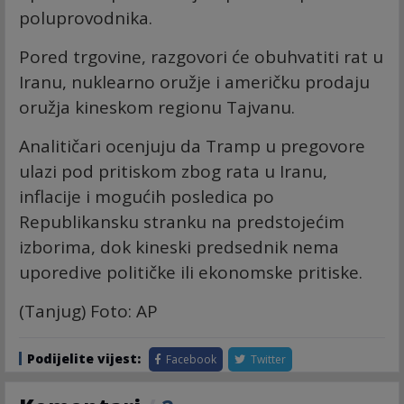
poluprovodnika.
Pored trgovine, razgovori će obuhvatiti rat u
Iranu, nuklearno oružje i američku prodaju
oružja kineskom regionu Tajvanu.
Analitičari ocenjuju da Tramp u pregovore
ulazi pod pritiskom zbog rata u Iranu,
inflacije i mogućih posledica po
Republikansku stranku na predstojećim
izborima, dok kineski predsednik nema
uporedive političke ili ekonomske pritiske.
(Tanjug) Foto: AP
Podijelite vijest:
Facebook
Twitter