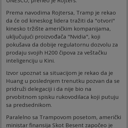
UNESCO, preneo je Rojters.
Prema navodima Rojtersa, Tramp je rekao
da će od kineskog lidera tražiti da "otvori"
kinesko tržište američkim kompanijama,
uključujući proizvođača "Nvidia", koji
pokušava da dobije regulatornu dozvolu za
prodaju svojih H200 čipova za veštačku
inteligenciju u Kini.
Izvor upoznat sa situacijom je rekao da je
Huang u poslednjem trenutku pozvan da se
pridruži delegaciji i da nije bio na
prvobitnom spisku rukovodilaca koji putuju
sa predsednikom.
Paralelno sa Trampovom posetom, američki
ministar finansija Skot Besent započeo je