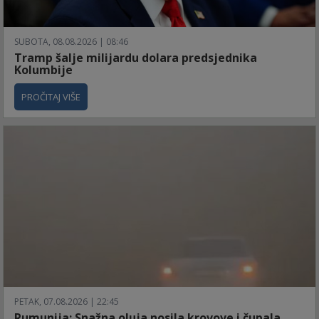
SUBOTA, 08.08.2026 | 08:46
Tramp šalje milijardu dolara predsjednika
Kolumbije
PROČITAJ VIŠE
PETAK, 07.08.2026 | 22:45
Rumunija: Snažna oluja nosila krovove i čupala