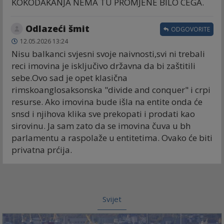
KOKODAKANJA NEMA TU PROMJENE BILO CEGA.
Odlazeći šmit
ODGOVORITE
12.05.2026 13:24
Nisu balkanci svjesni svoje naivnosti,svi ni trebali
reci imovina je isključivo državna da bi zaštitili
sebe.Ovo sad je opet klasična
rimskoanglosaksonska "divide and conquer" i crpi
resurse. Ako imovina bude išla na entite onda će
snsd i njihova klika sve prekopati i prodati kao
sirovinu. Ja sam zato da se imovina čuva u bh
parlamentu a raspolaže u entitetima. Ovako će biti
privatna prćija.
Svijet