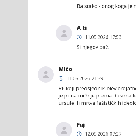
Ba stako - onog koga je m
A ti
11.05.2026 17:53
Si njegov paž.
Mićo
11.05.2026 21:39
RE koji predsjednik. Nevjerojatn
je puna mržnje prema Rusima kao
ursule ili mrtva fašističkih ideol
Fuj
12.05.2026 07:27