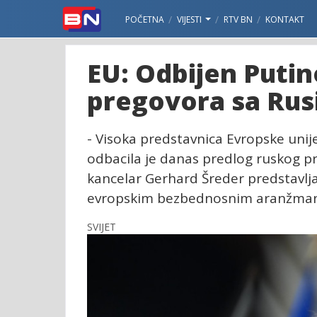
POČETNA
VIJESTI
RTV BN
KONTAKT
EU: Odbijen Putin
pregovora sa Rus
- Visoka predstavnica Evropske unije
odbacila je danas predlog ruskog p
kancelar Gerhard Šreder predstavl
evropskim bezbednosnim aranžma
SVIJET