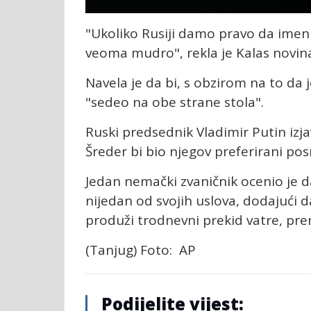
"Ukoliko Rusiji damo pravo da imenu
veoma mudro", rekla je Kalas novina
Navela je da bi, s obzirom na to da
"sedeo na obe strane stola".
Ruski predsednik Vladimir Putin izja
Šreder bi bio njegov preferirani pos
Jedan nemački zvaničnik ocenio je d
nijedan od svojih uslova, dodajući d
produži trodnevni prekid vatre, pren
(Tanjug) Foto: AP
Podijelite vijest: