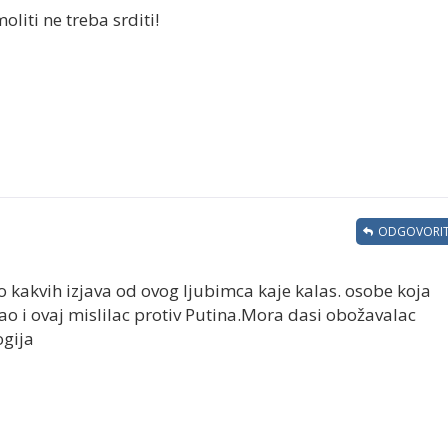
oliti ne treba srditi!
ODGOVORIT
o kakvih izjava od ovog ljubimca kaje kalas. osobe koja
 i ovaj mislilac protiv Putina.Mora dasi obožavalac
ogija