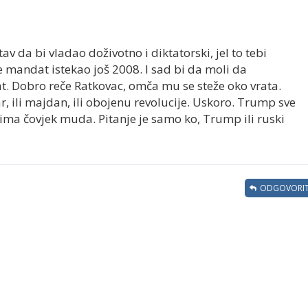
stav da bi vladao doživotno i diktatorski, jel to tebi
 mandat istekao još 2008. I sad bi da moli da
t. Dobro reče Ratkovac, omča mu se steže oko vrata.
r, ili majdan, ili obojenu revolucije. Uskoro. Trump sve
ima čovjek muda. Pitanje je samo ko, Trump ili ruski
ODGOVORIT