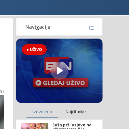
Navigacija
● UŽIVO
:01
Izdvojeno
Najčitanije
Suša prži usjeve na