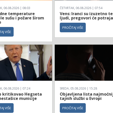
, 06.08.2026 | 08:03
ČETVRTAK, 06.08.2026 | 07:54
dne temperature
Vens: Iranci su izuzetno te
le sušu i požare širom
ljudi, pregovori će potraja
e
PROČITAJ VIŠE
AJ VIŠE
, 06.08.2026 | 07:24
SREDA, 05.08.2026 | 15:28
 kritikovao Hegseta
Objavljena lista najmoćni
nestašice municije
tajnih službi u Evropi
AJ VIŠE
PROČITAJ VIŠE