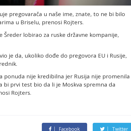
je pregovarača u naše ime, znate, to ne bi bilo
rima u Briselu, prenosi Rojters.
 je Šreder lobirao za ruske državne kompanije,
vio je da, ukoliko dođe do pregovora EU i Rusije,
rednik.
a ponuda nije kredibilna jer Rusija nije promenila
a bi prvi test bio da li je Moskva spremna da
osi Rojters.
Facebook
Twitter