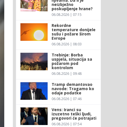
njivama: Da li je
neizbježno
poskupljenje hrane?
06.08.2026 | 07:15
Rekordne
temperature donijele
sušu i požare širom
Evrope
06.08.2026 | 08:03
Trebinje: Borba
uspjela, situacija sa
požarom pod
kontrolom
06.08.2026 | 09:48
Tramp demantovao
navode: Tragamo ko
odaje podatke
06.08.2026 | 07:46
Vens: Iranci su
izuzetno teški ljudi,
pregovori će potrajati
06.08.2026 | 07:54