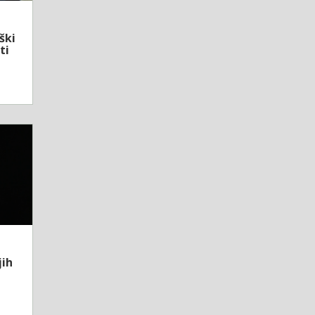
ški
ti
jih