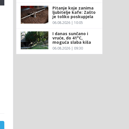
Pitanje koje zanima
ljubitelje kafe: Zašto
je toliko poskupjela
06.08.2026 | 10:05
I danas sunčano i
vruće, do 41°C,
moguća slaba kiša
06.08.2026 | 09:30