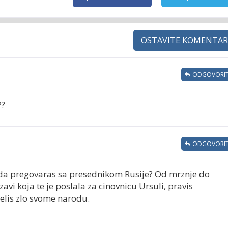
OSTAVITE KOMENTAR
ODGOVORIT
??
ODGOVORIT
na da pregovaras sa presednikom Rusije? Od mrznje do
zavi koja te je poslala za cinovnicu Ursuli, pravis
zelis zlo svome narodu.