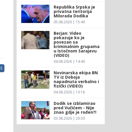
Republika Srpska je
privatna teritorija
Milorada Dodika
05.08.2026 | 15:49
Berjan: Video
pokazuje ko je
povezan sa
kriminalnim grupama
u Istočnom Sarajevu
(VIDEO)
04.08.2026 | 14:40
E
Novinarska ekipa BN
TV iz Doboja
napadnuta verbalno i
fizički (VIDEO)
04.08.2026 | 13:18
Dodik se izblamirao
pred Vučićem - Nije
znao gdje je rođen?!
03.08.2026 | 20:30