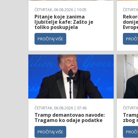
ČETVRTAK, 06.08.2026 | 10:05
ČETVRTAK
Pitanje koje zanima
Rekor
ljubitelje kafe: Zašto je
donije
toliko poskupjela
Evrop
PROČITAJ VIŠE
PROČIT
ČETVRTAK, 06.08.2026 | 07:46
ČETVRTAK
Tramp demantovao navode:
Tramp
Tragamo ko odaje podatke
zbog 
PROČITAJ VIŠE
PROČIT