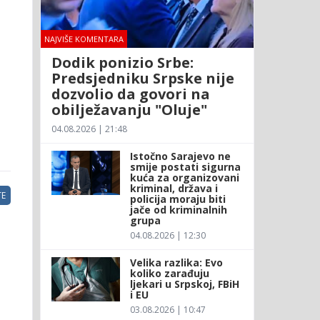
NAJVIŠE KOMENTARA
Dodik ponizio Srbe:
Predsjedniku Srpske nije
dozvolio da govori na
obilježavanju "Oluje"
04.08.2026 | 21:48
Istočno Sarajevo ne
smije postati sigurna
kuća za organizovani
kriminal, država i
E
policija moraju biti
jače od kriminalnih
grupa
04.08.2026 | 12:30
Velika razlika: Evo
koliko zarađuju
ljekari u Srpskoj, FBiH
i EU
03.08.2026 | 10:47