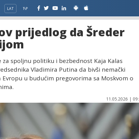
LAT
ЋР
ov prijedlog da Šreder
ijom
 za spoljnu politiku i bezbednost Kaja Kalas
redsednika Vladimira Putina da bivši nemački
ja Evropu u budućim pregovorima sa Moskvom o
nima.
11.05.2026 | 09