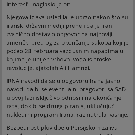
interesi", naglasio je on.
Njegova izjava usledila je ubrzo nakon što su
iranski državni mediji preneli da je Iran
zvanično dostavio odgovor na najnoviji
američki predlog za okončanje sukoba koji je
počeo 28. februara vazdušnim napadima u
kojima je ubijen vrhovni vođa Islamske
revolucije, ajatolah Ali Hamnei.
IRNA navodi da se u odgovoru Irana jasno
navodi da bi se eventualni pregovori sa SAD
u ovoj fazi isključivo odnosili na okončanje
rata, dok bi se druga pitanja, uključujući
nuklearni program Irana, razmatrala kasnije.
Bezbednost plovidbe u Persijskom zalivu