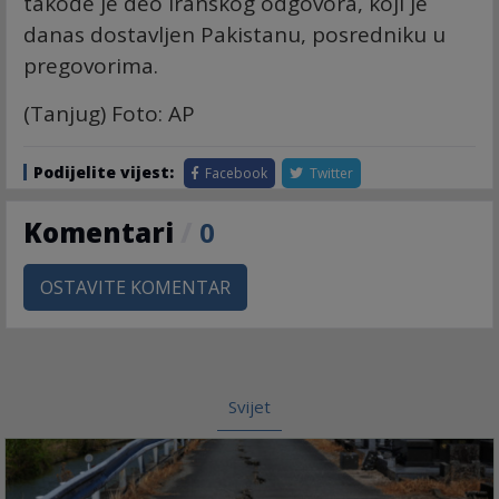
takođe je deo iranskog odgovora, koji je
danas dostavljen Pakistanu, posredniku u
pregovorima.
(Tanjug) Foto: AP
Podijelite vijest:
Facebook
Twitter
Komentari
/
0
OSTAVITE KOMENTAR
Svijet