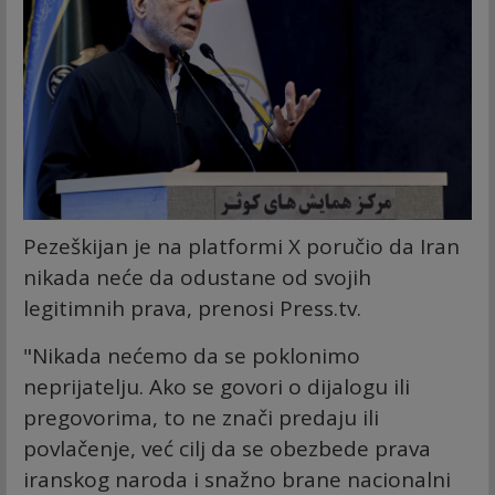
Pezeškijan je na platformi X poručio da Iran
nikada neće da odustane od svojih
legitimnih prava, prenosi Press.tv.
"Nikada nećemo da se poklonimo
neprijatelju. Ako se govori o dijalogu ili
pregovorima, to ne znači predaju ili
povlačenje, već cilj da se obezbede prava
iranskog naroda i snažno brane nacionalni