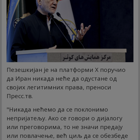
Пезешкијан је на платформи X поручио
да Иран никада неће да одустане од
својих легитимних права, преноси
Пресс.тв.
"Никада нећемо да се поклонимо
непријатељу. Ако се говори о дијалогу
или преговорима, то не значи предају
или повлачење, већ циљ да се обезбеде