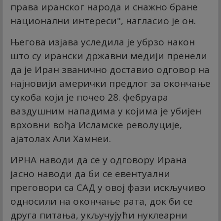
права иранског народа и снажно бране
национални интереси", нагласио је он.
Његова изјава уследила је убрзо након
што су ирански државни медији пренели
да је Иран званично доставио одговор на
најновији амерички предлог за окончање
сукоба који је почео 28. фебруара
ваздушним нападима у којима је убијен
врховни вођа Исламске револуције,
ајатолах Али Хамнеи.
ИРНА наводи да се у одговору Ирана
јасно наводи да би се евентуални
преговори са САД у овој фази искључиво
односили на окончање рата, док би се
друга питања, укључујући нуклеарни