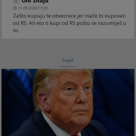
Oni znaju
11.05.2026 17:29
Zašto kupuju te obveznice jer inače bi kupovali
od RS. Ali eto ti kupi od RS pošto se razumiješ u
to.
Svijet