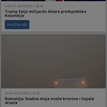
SUBOTA, 08.08.2026 | 08:46
Tramp šalje milijardu dolara predsjednika
Kolumbije
PROČITAJ VIŠE
PETAK, 07.08.2026 | 22:45
Rumunija: Snažna oluja nosila krovove i čupala
drveće