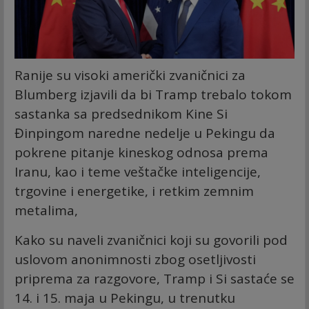
Ranije su visoki američki zvaničnici za
Blumberg izjavili da bi Tramp trebalo tokom
sastanka sa predsednikom Kine Si
Đinpingom naredne nedelje u Pekingu da
pokrene pitanje kineskog odnosa prema
Iranu, kao i teme veštačke inteligencije,
trgovine i energetike, i retkim zemnim
metalima,
Kako su naveli zvaničnici koji su govorili pod
uslovom anonimnosti zbog osetljivosti
priprema za razgovore, Tramp i Si sastaće se
14. i 15. maja u Pekingu, u trenutku