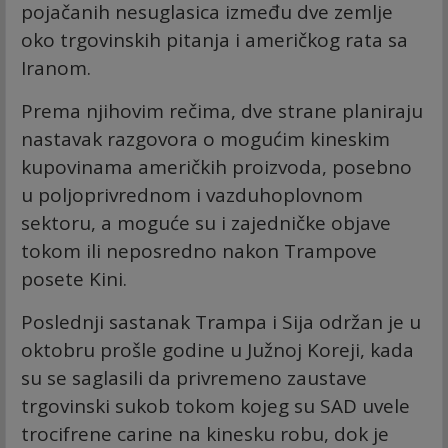
pojačanih nesuglasica između dve zemlje
oko trgovinskih pitanja i američkog rata sa
Iranom.
Prema njihovim rečima, dve strane planiraju
nastavak razgovora o mogućim kineskim
kupovinama američkih proizvoda, posebno
u poljoprivrednom i vazduhoplovnom
sektoru, a moguće su i zajedničke objave
tokom ili neposredno nakon Trampove
posete Kini.
Poslednji sastanak Trampa i Sija održan je u
oktobru prošle godine u Južnoj Koreji, kada
su se saglasili da privremeno zaustave
trgovinski sukob tokom kojeg su SAD uvele
trocifrene carine na kinesku robu, dok je