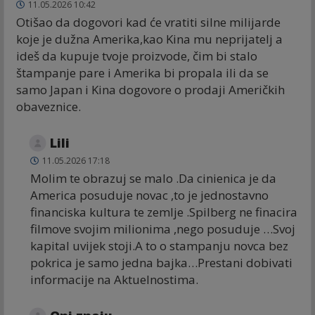
11.05.2026 10:42
Otišao da dogovori kad će vratiti silne milijarde
koje je dužna Amerika,kao Kina mu neprijatelj a
ideš da kupuje tvoje proizvode, čim bi stalo
štampanje pare i Amerika bi propala ili da se
samo Japan i Kina dogovore o prodaji Američkih
obaveznice.
Lili
11.05.2026 17:18
Molim te obrazuj se malo .Da cinienica je da
America posuduje novac ,to je jednostavno
financiska kultura te zemlje .Spilberg ne finacira
filmove svojim milionima ,nego posuduje …Svoj
kapital uvijek stoji.A to o stampanju novca bez
pokrica je samo jedna bajka…Prestani dobivati
informacije na Aktuelnostima.