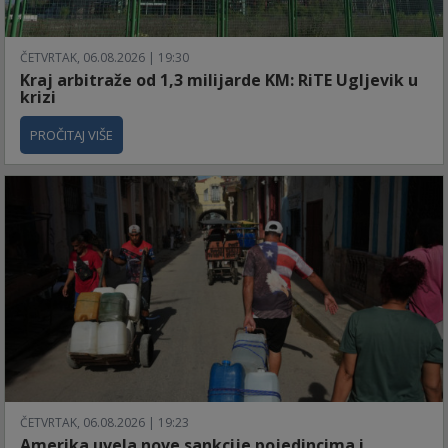
ČETVRTAK, 06.08.2026 | 19:30
Kraj arbitraže od 1,3 milijarde KM: RiTE Ugljevik u
krizi
PROČITAJ VIŠE
ČETVRTAK, 06.08.2026 | 19:23
Amerika uvela nove sankcije pojedincima i