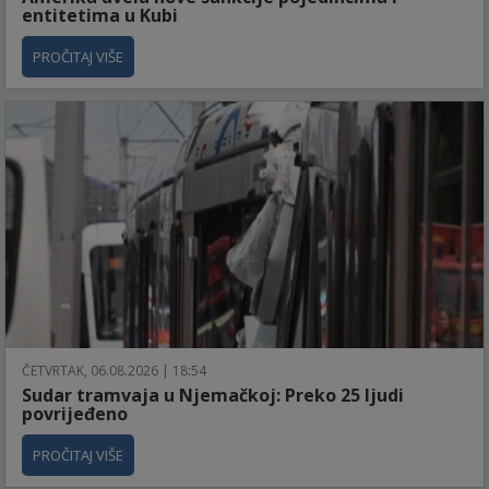
entitetima u Kubi
PROČITAJ VIŠE
ČETVRTAK, 06.08.2026 | 18:54
Sudar tramvaja u Njemačkoj: Preko 25 ljudi
povrijeđeno
PROČITAJ VIŠE