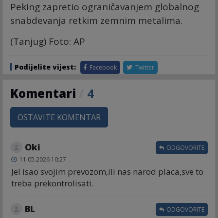
Peking zapretio ograničavanjem globalnog
snabdevanja retkim zemnim metalima.
(Tanjug) Foto: AP
Podijelite vijest:
Facebook
Twitter
Komentari
/
4
OSTAVITE KOMENTAR
Oki
ODGOVORITE
11.05.2026 10:27
Jel isao svojim prevozom,ili nas narod placa,sve to
treba prekontrolisati.
BL
ODGOVORITE