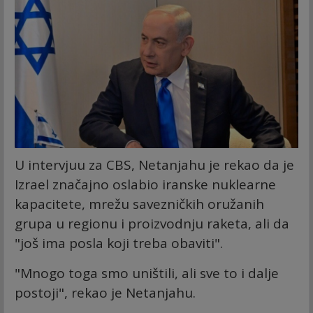
U intervjuu za CBS, Netanjahu je rekao da je
Izrael značajno oslabio iranske nuklearne
kapacitete, mrežu savezničkih oružanih
grupa u regionu i proizvodnju raketa, ali da
"još ima posla koji treba obaviti".
"Mnogo toga smo uništili, ali sve to i dalje
postoji", rekao je Netanjahu.