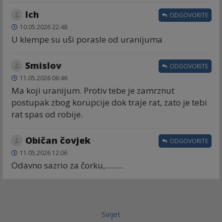
Ich
ODGOVORITE
10.05.2026 22:48
U klempe su uši porasle od uranijuma
Smislov
ODGOVORITE
11.05.2026 06:46
Ma koji uranijum. Protiv tebe je zamrznut
postupak zbog korupcije dok traje rat, zato je tebi
rat spas od robije.
Običan čovjek
ODGOVORITE
11.05.2026 12:06
Odavno sazrio za čorku,.........
Svijet