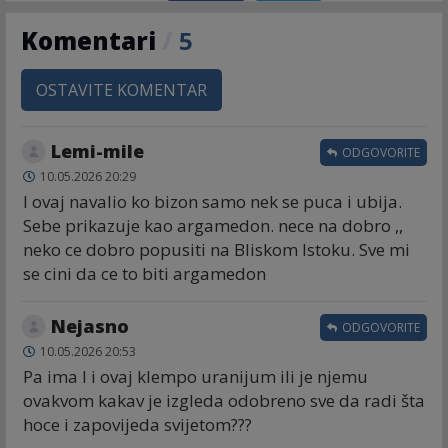
Komentari
/
5
OSTAVITE KOMENTAR
Lemi-mile
ODGOVORITE
10.05.2026 20:29
I ovaj navalio ko bizon samo nek se puca i ubija.
Sebe prikazuje kao argamedon. nece na dobro ,,
neko ce dobro popusiti na Bliskom Istoku. Sve mi
se cini da ce to biti argamedon
Nejasno
ODGOVORITE
10.05.2026 20:53
Pa ima l i ovaj klempo uranijum ili je njemu
ovakvom kakav je izgleda odobreno sve da radi šta
hoce i zapovijeda svijetom???