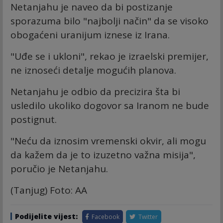
Netanjahu je naveo da bi postizanje
sporazuma bilo "najbolji način" da se visoko
obogaćeni uranijum iznese iz Irana.
"Uđe se i ukloni", rekao je izraelski premijer,
ne iznoseći detalje mogućih planova.
Netanjahu je odbio da precizira šta bi
usledilo ukoliko dogovor sa Iranom ne bude
postignut.
"Neću da iznosim vremenski okvir, ali mogu
da kažem da je to izuzetno važna misija",
poručio je Netanjahu.
(Tanjug) Foto: AA
Podijelite vijest:
Facebook
Twitter