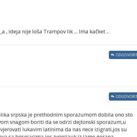
 , ideja nije loša Trampov lik ... Ima kačket ..
ODGOVORIT
ODGOVORIT
ublika srpska je prethodnim sporazumom dobila ono sto
 svom snagom boriti da se odrzi dejtonski sporazum,u
jerovati lukavim latinima da nas nece izigrati,jos su
tava sa bosnjacima,jos zvonijauk iz jame gorana