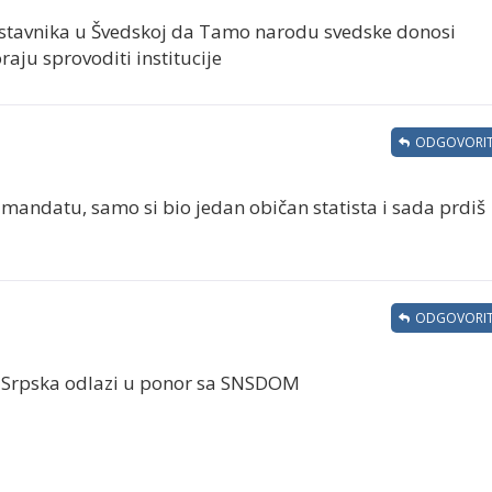
redstavnika u Švedskoj da Tamo narodu svedske donosi
aju sprovoditi institucije
ODGOVORIT
 mandatu, samo si bio jedan običan statista i sada prdiš
ODGOVORIT
 R Srpska odlazi u ponor sa SNSDOM