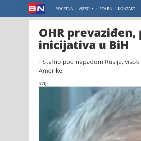
POČETNA
VIJESTI
RTV BN
KONTAKT
OHR prevaziđen, 
inicijativa u BiH
- Stalno pod napadom Rusije, visoki
Amerike.
SVIJET