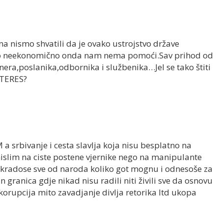
na nismo shvatili da je ovako ustrojstvo države
o neekonomično onda nam nema pomoći.Sav prihod od
nera,poslanika,odbornika i službenika…Jel se tako štiti
TERES?
 a srbivanje i cesta slavlja koja nisu besplatno na
islim na ciste postene vjernike nego na manipulante
 pokradose sve od naroda koliko got mognu i odnesoše za
granica gdje nikad nisu radili niti živili sve da osnovu
 korupcija mito zavadjanje divlja retorika Itd ukopa