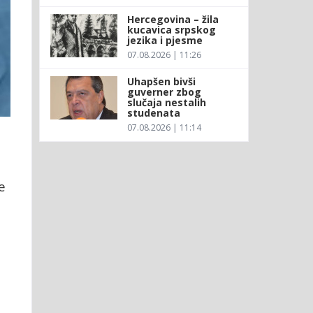
Hercegovina – žila
kucavica srpskog
jezika i pjesme
07.08.2026 | 11:26
Uhapšen bivši
guverner zbog
slučaja nestalih
studenata
07.08.2026 | 11:14
e