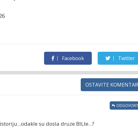
26
Facebook
Twitter
OSTAVITE KOMENTAR
ODGOVORIT
storiju...odakle su dosla druze BILte...?