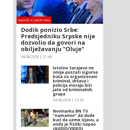
NAJVIŠE KOMENTARA
Dodik ponizio Srbe:
Predsjedniku Srpske nije
dozvolio da govori na
obilježavanju "Oluje"
04.08.2026 | 21:48
Istočno Sarajevo ne
smije postati sigurna
kuća za organizovani
kriminal, država i
policija moraju biti
jače od kriminalnih
grupa
04.08.2026 | 12:30
Novinarku BN TV
"namamio" da dođe
kući da uzme izjavu, a
onda je fizički napao
(AUDIO/VIDEO)