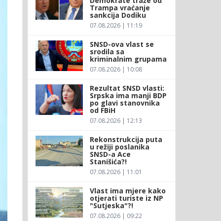
Demokrate traže od
Trampa vraćanje
sankcija Dodiku
07.08.2026 | 11:19
SNSD-ova vlast se
srodila sa
kriminalnim grupama
07.08.2026 | 10:08
Rezultat SNSD vlasti:
Srpska ima manji BDP
po glavi stanovnika
od FBiH
07.08.2026 | 12:13
Rekonstrukcija puta
u režiji poslanika
SNSD-a Ace
Stanišića?!
07.08.2026 | 11:01
Vlast ima mjere kako
otjerati turiste iz NP
"Sutjeska"?!
07.08.2026 | 09:22