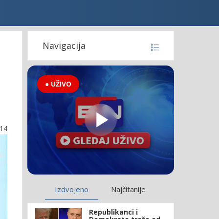
Navigacija
● UŽIVO
:14
Izdvojeno
Najčitanije
Republikanci i