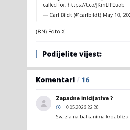
called for.
https://t.co/JKmLlFEuob
— Carl Bildt (@carlbildt)
May 10, 20
(BN) Foto:X
Podijelite vijest:
Komentari
/
16
Zapadne inicijative ?
10.05.2026 22:28
Sva zla na balkanima kroz blizu i