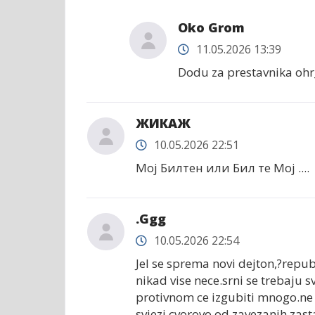
Oko Grom
11.05.2026 13:39
Dodu za prestavnika ohr_a
ЖИКАЖ
10.05.2026 22:51
Мој Билтен или Бил те Мој ....
.Ggg
10.05.2026 22:54
Jel se sprema novi dejton,?rep
nikad vise nece.srni se trebaju
protivnom ce izgubiti mnogo.ne v
svjezi cvorovo od zavezanih zas