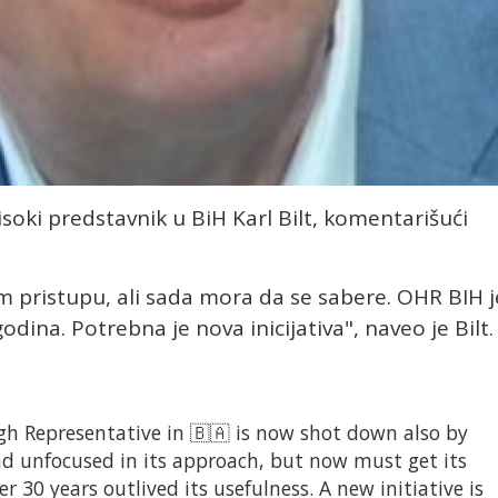
isoki predstavnik u BiH Karl Bilt, komentarišući
om pristupu, ali sada mora da se sabere. OHR BIH j
dina. Potrebna je nova inicijativa", naveo je Bilt.
gh Representative in 🇧🇦 is now shot down also by
d unfocused in its approach, but now must get its
r 30 years outlived its usefulness. A new initiative is