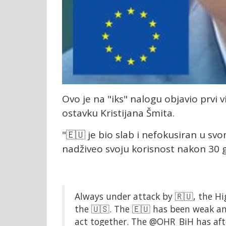
Ovo je na "iks" nalogu objavio prvi v
ostavku Kristijana Šmita.
"🇪🇺 je bio slab i nefokusiran u sv
nadživeo svoju korisnost nakon 30 go
Always under attack by 🇷🇺, the Hi
the 🇺🇸. The 🇪🇺 has been weak an
act together. The
@OHR_BiH
has afte