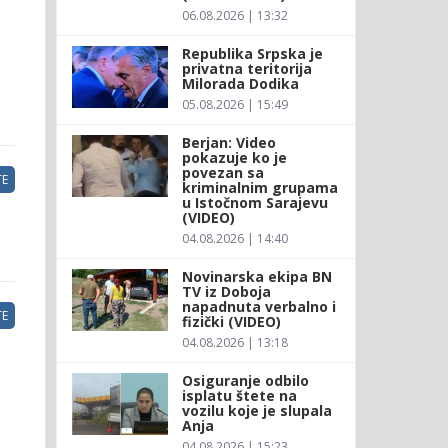
06.08.2026 | 13:32
Republika Srpska je
privatna teritorija
Milorada Dodika
05.08.2026 | 15:49
Berjan: Video
pokazuje ko je
povezan sa
E
kriminalnim grupama
u Istočnom Sarajevu
(VIDEO)
04.08.2026 | 14:40
Novinarska ekipa BN
TV iz Doboja
napadnuta verbalno i
E
fizički (VIDEO)
04.08.2026 | 13:18
Osiguranje odbilo
isplatu štete na
vozilu koje je slupala
Anja
04.08.2026 | 15:23