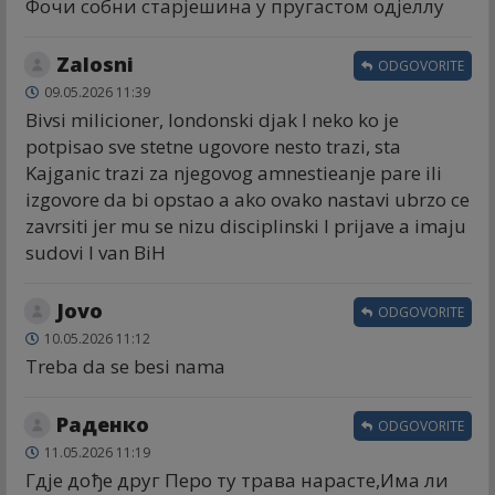
Фочи собни старјешина у пругастом одјеллу
Zalosni
ODGOVORITE
09.05.2026 11:39
Bivsi milicioner, londonski djak I neko ko je
potpisao sve stetne ugovore nesto trazi, sta
Kajganic trazi za njegovog amnestieanje pare ili
izgovore da bi opstao a ako ovako nastavi ubrzo ce
zavrsiti jer mu se nizu disciplinski I prijave a imaju
sudovi I van BiH
Jovo
ODGOVORITE
10.05.2026 11:12
Treba da se besi nama
Раденко
ODGOVORITE
11.05.2026 11:19
Гдје дође друг Перо ту трава нарасте,Има ли