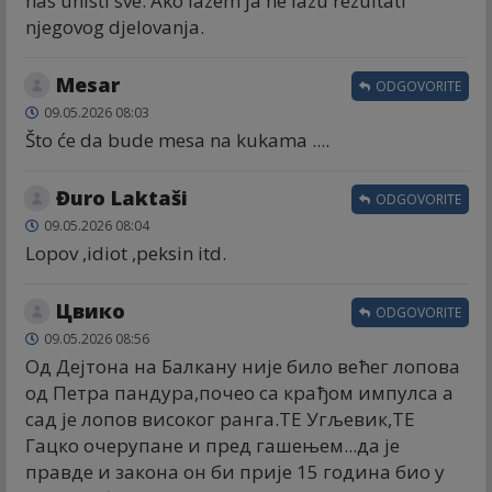
nas unisti sve. Ako lazem ja ne lazu rezultati
njegovog djelovanja.
Mesar
ODGOVORITE
09.05.2026 08:03
Što će da bude mesa na kukama ....
Đuro Laktaši
ODGOVORITE
09.05.2026 08:04
Lopov ,idiot ,peksin itd.
Цвико
ODGOVORITE
09.05.2026 08:56
Од Дејтона на Балкану није било већег лопова
од Петра пандура,почео са крађом импулса а
сад је лопов високог ранга.ТЕ Угљевик,ТЕ
Гацко очерупане и пред гашењем...да је
правде и закона он би прије 15 година био у