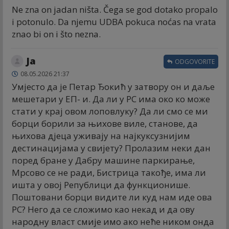
Ne zna on jadan ništa. Čega se god dotako propalo
i potonulo. Da njemu UDBA pokuca noćas na vrata
znao bi on i što nezna.
Ја
ODGOVORITE
08.05.2026 21:37
Умјесто да је Петар Ђокић у затвору он и даље
мешетари у ЕП- и. Да ли у РС има око ко може
стати у крај овом лоповлуку? Да ли смо се ми
борци борили за њихове виле, станове, да
њихова дјеца уживају на најкуксузнијим
дестинацијама у свијету? Пролазим неки дан
поред бране у Дабру машине паркирање,
Мрсово се не ради, Бистрица такође, има ли
ишта у овој Републици да функционише.
Поштовани борци видите ли куд нам иде ова
РС? Него да се сложимо као некад и да ову
народну власт смије имо ако неће ником онда