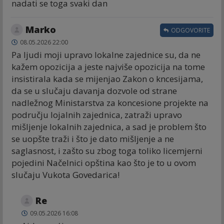
nadati se toga svaki dan
Marko
ODGOVORITE
08.05.2026 22:00
Pa ljudi moji upravo lokalne zajednice su, da ne
kažem opozicija a jeste najviše opozicija na tome
insistirala kada se mijenjao Zakon o kncesijama,
da se u slučaju davanja dozvole od strane
nadležnog Ministarstva za koncesione projekte na
području lojalnih zajednica, zatraži upravo
mišljenje lokalnih zajednica, a sad je problem što
se uopšte traži i što je dato mišljenje a ne
saglasnost, i zašto su zbog toga toliko licemjerni
pojedini Načelnici opština kao što je to u ovom
slučaju Vukota Govedarica!
Re
09.05.2026 16:08