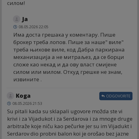
силом!
Ја
08.05.2026 22:05
Има доста грешака у коментару. Пише
брокер треба лопов. Пише за наше" виле"
треба њихове виле, код Дабра паркирана
механизација а не митраљез, да се борци
сложе као некад и да ову власт смијене
силом или милом. Откуд грешке не знам,
извините .
Koga
ODGOVORITE
08.05.2026 21:53
Su pitali kada su sklapali ugovore možda ste vi
krivi i za Vijadukot i za Serdarova i za mnoge druge
arbitraže koje niču kao pečurke jer su im Vijadukt i
Serdarov dio probni balon koi je orošao bez jazne