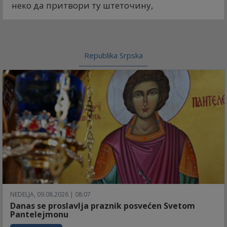
неко да притвори ту штеточину,
Republika Srpska
NEDELJA, 09.08.2026 | 08:07
Danas se proslavlja praznik posvećen Svetom
Pantelejmonu