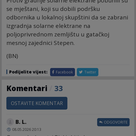
Protiv gradnje solarne elektrane pobunili su
se mještani, koji su dobili podršku
odbornika u lokalnoj skupštini da se zabrani
izgradnja solarne elektrane na
poljoprivrednom zemljištu u gatačkoj
mesnoj zajednici Stepen.
(BN)
Podijelite vijest:
Facebook
Twitter
Komentari
/
33
OSTAVITE KOMENTAR
B. L.
ODGOVORITE
08.05.2026 20:13