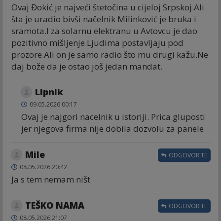
Ovaj Đokić je najveći štetočina u cijeloj Srpskoj.Ali
šta je uradio bivši načelnik Milinković je bruka i
sramota.I za solarnu elektranu u Avtovcu je dao
pozitivno mišljenje.Ljudima postavljaju pod
prozore.Ali on je samo radio što mu drugi kažu.Ne
daj bože da je ostao još jedan mandat.
Lipnik
09.05.2026 00:17
Ovaj je najgori nacelnik u istoriji. Prica gluposti
jer njegova firma nije dobila dozvolu za panele
Mile
ODGOVORITE
08.05.2026 20:42
Ja s tem nemam ništ
TEŠKO NAMA
ODGOVORITE
08.05.2026 21:07