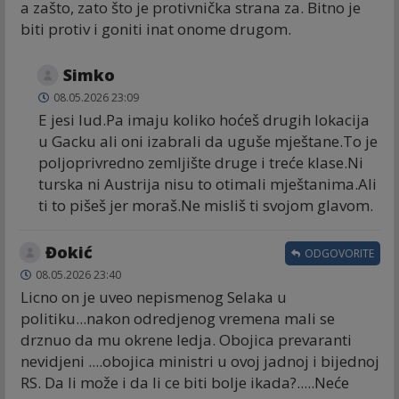
a zašto, zato što je protivnička strana za. Bitno je
biti protiv i goniti inat onome drugom.
Simko
08.05.2026 23:09
E jesi lud.Pa imaju koliko hoćeš drugih lokacija
u Gacku ali oni izabrali da uguše mještane.To je
poljoprivredno zemljište druge i treće klase.Ni
turska ni Austrija nisu to otimali mještanima.Ali
ti to pišeš jer moraš.Ne misliš ti svojom glavom.
Đokić
ODGOVORITE
08.05.2026 23:40
Licno on je uveo nepismenog Selaka u
politiku...nakon odredjenog vremena mali se
drznuo da mu okrene ledja. Obojica prevaranti
nevidjeni ....obojica ministri u ovoj jadnoj i bijednoj
RS. Da li može i da li ce biti bolje ikada?.....Neće