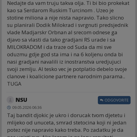
Nedajte da vam truju takva olja. Ti bi bio prokekat
kao sa Serdarom Ruskim Turcinom . Uzeo je
stotine miliona a nije nista napravio. Tako slicno
su planirali Dodik Milokrad i svrgnuti predsjednik
vlade Madjarskr Orbnan al srecom odnese ga
djavo sa vlasti da tako gradjani RS urade i sa
MILOKRADOM i da traze od Suda da mi sve
oduzmu gdje god sta ima i na 6 koljenu onda bi
nasi gradjani navalili iz inostranstva uredjujuci
svoji zemlju. Al tesko vec je potplatio debelo svoje
clanove i koalicione partnere narodnim parama..
TUGA
NSU
ODGOVORITE
09.05.2026 06:36
Taj bandit djokic je ukro i dorucak tvom djetetu i
mlijeko od unuceta, smrad stetocina koji ni jedan
potez nije napravio kako treba. Po zadatku je da