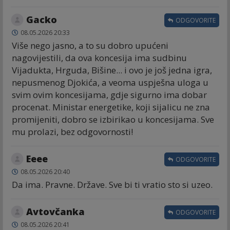
Gacko
ODGOVORITE
08.05.2026 20:33
Više nego jasno, a to su dobro upućeni
nagovijestili, da ova koncesija ima sudbinu
Vijadukta, Hrguda, Bišine... i ovo je još jedna igra,
nepusmenog Djokića, a veoma uspješna uloga u
svim ovim koncesijama, gdje sigurno ima dobar
procenat. Ministar energetike, koji sijalicu ne zna
promijeniti, dobro se izbirikao u koncesijama. Sve
mu prolazi, bez odgovornosti!
Eeee
ODGOVORITE
08.05.2026 20:40
Da ima. Pravne. Države. Sve bi ti vratio sto si uzeo.
Avtovčanka
ODGOVORITE
08.05.2026 20:41