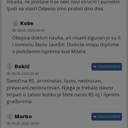
nikada, ne postave li se neki novi strucni i pametni
ljudi na vlast! Odavno smo probili dno dna.
Kobe
09.05.2026 06:49
Obojica doktori nauka, ali nisam siguran je su li
i osnovnu školu završili. Doduše imaju diplome
o položenim ispitima kod Mileta
Đokić
ODGOVORITE
08.05.2026 23:43
Štetočina RS...kriminalac, lazov, nestrucan,
prevarant,neobrazovan. Njega je trebalo davno
strpati u zatvor koliko je štete nanio RS-oj i njenim
građanima.
Marko
ODGOVORITE
09.05.2026 00:59