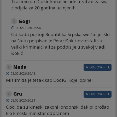
Trazimo da Djokic konacne ode u zatvor za sva
zlodjela za 20 godina ucinjenih.
Gogi
09.05.2026 07:56
Od kada postoji Republika Srpska sve što je išlo
na štetu potpisao je Petar Đokić ovi ostali su
veliki kriminalci ali za podpis je u svakoj vladi
Đokić
Nada
ODGOVORITE
08.05.2026 20:18
Mislim da je tezak kao DodiG. Koje lopine!
Gru
ODGOVORITE
08.05.2026 20:31
Ooo, da su kineski zakoni londonski đak bi prošao
k'o kineski ministar odbranem