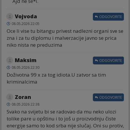
Ajd ne se*i.
Vojvoda
ODGOVORITE
08.05.2026 22:05
Oce li vise tu bitangu privest nadlezni organi sve se
zna i za tu diplomu i malverzacije javno se prica
niko nista ne preduzima
Maksim
ODGOVORITE
08.05.2026 22:30
Doživotna 99 x za tog idiota.U zatvor sa tim
kriminalcima
Zoran
ODGOVORITE
08.05.2026 22:38
Svako na svijetu bi se radovao da mu neko ulozi
tolike pare u opštinu i to još u proizvodnju čiste
energije samo to kod srba nije slučaj. Oni su protiv,