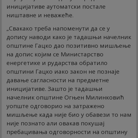
иницијативе аутоматски постале
ништавне и неважеће.
„Свакако треба напоменути да се у
допису наводи како је тадашњи начелник
општине Гацко дао позитивно мишљење
на допис којим се Министарство
енергетике и рударства обратило
општини Гацко иако закон не познаје
давање сагласности на предметне
иницијативе. Зашто је тадашњи
начелник општине Огњен Милинковић
уопште одговорио на затражено
мишљење када није био у обавези то нам
није познато али овакав покушај
пребацивања одговорности на општину