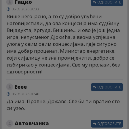
Гацко
ОДГОВОРИТЕ
08.05.2026 20:33
Више него јасно, а то су добро упућени
наговијестили, да ова концесија има судбину
Вијадукта, Хргуда, Бишине... и ово је још једна
игра, непусменог Дјокића, а веома успјешна
улога у свим овим концесијама, гдје сигурно
има добар проценат. Министар енергетике,
који сијалицу не зна промијенити, добро се
избирикао у концесијама. Све му пролази, без
одговорности!
Ееее
ОДГОВОРИТЕ
08.05.2026 20:40
Да има. Правне. Државе. Све би ти вратио сто
си узео.
Автовчанка
ОДГОВОРИТЕ