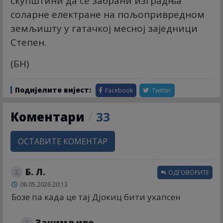
скупштини да се забрани изградња
соларне електране на пољопривредном
земљишту у гатачкој месној заједници
Степен.
(БН)
Подијелите вијест:
Facebook
Twitter
Коментари
/
33
ОСТАВИТЕ КОМЕНТАР
Б. Л.
ОДГОВОРИТЕ
08.05.2026 20:13
Бозе па када це тај Дјокиц бити ухапсен
Занимљиво