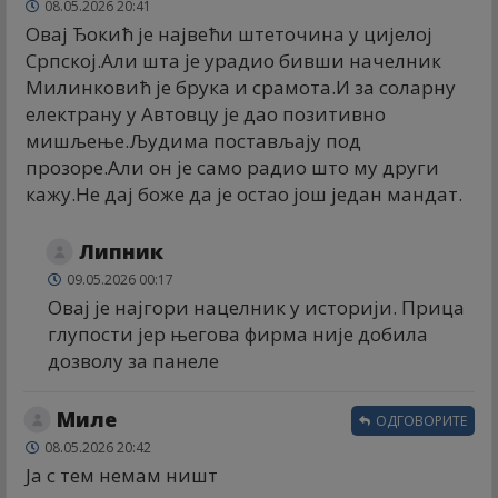
08.05.2026 20:41
Овај Ђокић је највећи штеточина у цијелој
Српској.Али шта је урадио бивши начелник
Милинковић је брука и срамота.И за соларну
електрану у Автовцу је дао позитивно
мишљење.Људима постављају под
прозоре.Али он је само радио што му други
кажу.Не дај боже да је остао још један мандат.
Липник
09.05.2026 00:17
Овај је најгори нацелник у историји. Прица
глупости јер његова фирма није добила
дозволу за панеле
Миле
ОДГОВОРИТЕ
08.05.2026 20:42
Ја с тем немам ништ