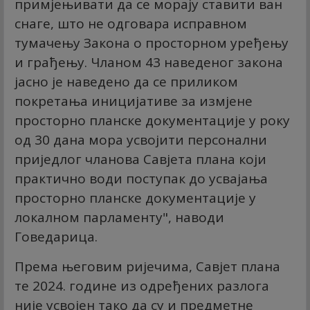
примјењивати да се морају ставити ван
снаге, што не одговара исправном
тумачењу Закона о просторном уређењу
и грађењу. Чланом 43 наведеног закона
јасно је наведено да се приликом
покретања иницијативе за измјене
просторно планске документације у року
од 30 дана мора усвојити персонални
приједлог чланова Савјета плана који
практично води поступак до усвајања
просторно планске документације у
локалном парламенту", наводи
Говедарица.
Према његовим ријечима, Савјет плана
те 2024. године из одређених разлога
није усвојен тако да су и предметне