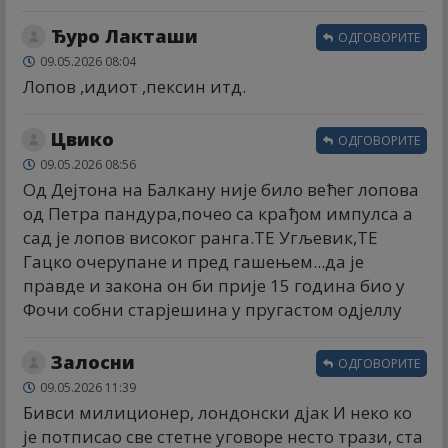
Ђуро Лакташи
ОДГОВОРИТЕ
09.05.2026 08:04
Лопов ,идиот ,пексин итд.
Цвико
ОДГОВОРИТЕ
09.05.2026 08:56
Од Дејтона на Балкану није било већег лопова
од Петра пандура,почео са крађом импулса а
сад је лопов високог ранга.ТЕ Угљевик,ТЕ
Гацко очерупане и пред гашењем...да је
правде и закона он би прије 15 година био у
Фочи собни старјешина у пругастом одјеллу
Залосни
ОДГОВОРИТЕ
09.05.2026 11:39
Бивси милиционер, лондонски дјак И неко ко
је потписао све стетне уговоре несто трази, ста