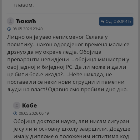
главом.
Ђокић
ОДГОВОРИТЕ
08.05.2026 23:40
Лицно он је увео неписменог Селака у
политику...након одредјеног времена мали се
дрзнуо да му окрене ледја. Обојица
преваранти невидјени ....обојица министри у
овој јадној и биједној РС. Да ли може и да ли
це бити боље икада?.....Неће никада, не
поставе ли се неки нови струцни и паметни
људи на власт! Одавно смо пробили дно дна.
Кобе
09.05.2026 06:49
Обојица доктори наука, али нисам сигуран
је су ли и основну школу завршили. Додуше
имају дипломе о положеним испитима код