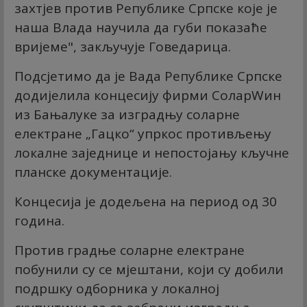
захтјев против Републике Српске које је
наша Влада научила да губи показаће
вријеме", закључује Говедарица.
Подсјетимо да је Вада Републике Српске
додијелила концесију фирми СоларWин
из Бањалуке за изградњу соларне
електране „Гацко“ упркос противљењу
локалне заједнице и непостојању кључне
планске документације.
Концесија је додељена на период од 30
година.
Против градње соларне електране
побунили су се мјештани, који су добили
подршку одборника у локалној