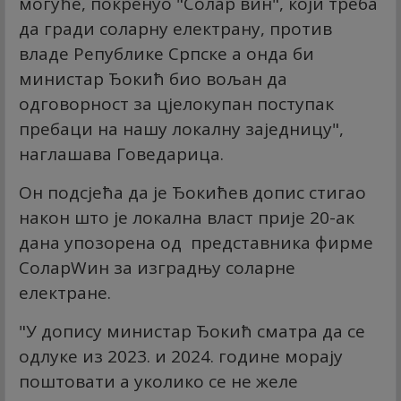
могуће, покренуо "Солар вин", који треба
да гради соларну електрану, против
владе Републике Српске а онда би
министар Ђокић био вољан да
одговорност за цјелокупан поступак
пребаци на нашу локалну заједницу",
наглашава Говедарица.
Он подсјећа да је Ђокићев допис стигао
након што је локална власт прије 20-ак
дана упозорена од представника фирме
СоларWин за изградњу соларне
електране.
"У допису министар Ђокић сматра да се
одлуке из 2023. и 2024. године морају
поштовати а уколико се не желе