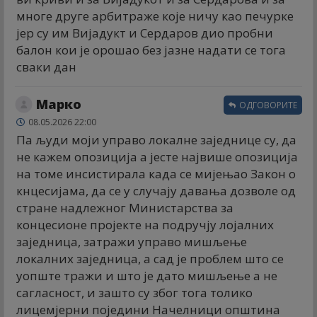
многе друге арбитраже које ничу као печурке
јер су им Вијадукт и Сердаров дио пробни
балон кои је орошао без јазне надати се тога
сваки дан
Марко
ОДГОВОРИТЕ
08.05.2026 22:00
Па људи моји управо локалне заједнице су, да
не кажем опозиција а јесте највише опозиција
на томе инсистирала када се мијењао Закон о
кнцесијама, да се у случају давања дозволе од
стране надлежног Министарства за
концесионе пројекте на подручју лојалних
заједница, затражи управо мишљење
локалних заједница, а сад је проблем што се
уопште тражи и што је дато мишљење а не
сагласност, и зашто су због тога толико
лицемјерни поједини Начелници општина