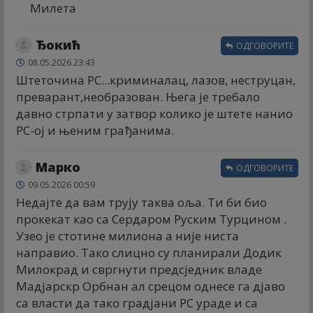
Милета
Ђокић
ОДГОВОРИТЕ
08.05.2026 23:43
Штеточина РС...криминалац, лазов, неструцан,
преварант,необразован. Њега је требало
давно стрпати у затвор колико је штете нанио
РС-ој и њеним грађанима.
Марко
ОДГОВОРИТЕ
09.05.2026 00:59
Недајте да вам трују таква оља. Ти би био
прокекат као са Сердаром Руским Турцином .
Узео је стотине милиона а није ниста
направио. Тако слицно су планирали Додик
Милокрад и свргнути предсједник владе
Мадјарскр Орбнан ал срецом однесе га дјаво
са власти да тако градјани РС ураде и са