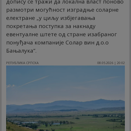
допису се тражи да локална власт поново
размотри могућност изградње соларне
електране „у циљу избјегавања
покретања поступка за накнаду
евентуалне штете од стране изабраног
понуђача компаније Солар вин д.о.о
Бањалука“.
РЕПУБЛИКА СРПСКА
08.05.2026 | 20:02