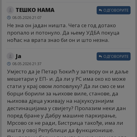
ТЕШКО НАМА
ОДГОВОРИТЕ
08.05.2026 21:07
Не зна он јадан ништа. Чега се год дотако
пропало и потонуло. Да њему УДБА покуца
ноћас на врата знао би он и што незна.
Ја
ОДГОВОРИТЕ
08.05.2026 21:37
Умјесто да је Петар Ђокић у затвору он и даље
мешетари у ЕП- и. Да ли у РС има око ко може
стати у крај овом лоповлуку? Да ли смо се ми
борци борили за њихове виле, станове, да
њихова дјеца уживају на најкуксузнијим
дестинацијама у свијету? Пролазим неки дан
поред бране у Дабру машине паркирање,
Мрсово се не ради, Бистрица такође, има ли
ишта у овој Републици да функционише.