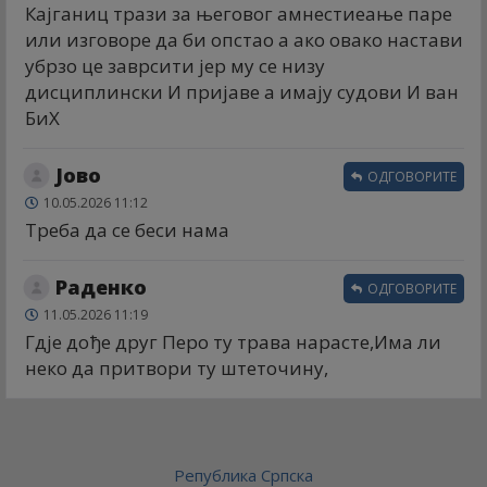
Кајганиц трази за његовог амнестиеање паре
или изговоре да би опстао а ако овако настави
убрзо це заврсити јер му се низу
дисциплински И пријаве а имају судови И ван
БиХ
Јово
ОДГОВОРИТЕ
10.05.2026 11:12
Треба да се беси нама
Раденко
ОДГОВОРИТЕ
11.05.2026 11:19
Гдје дође друг Перо ту трава нарасте,Има ли
неко да притвори ту штеточину,
Република Српска