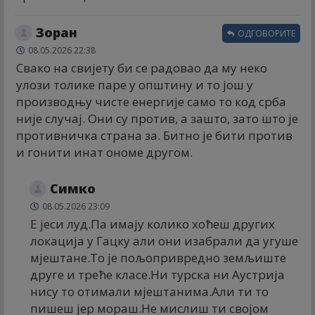
Зоран
ОДГОВОРИТЕ
08.05.2026 22:38
Свако на свијету би се радовао да му неко
улози толике паре у општину и то још у
производњу чисте енергије само то код срба
није случај. Они су против, а зашто, зато што је
противничка страна за. Битно је бити против
и гонити инат ономе другом.
Симко
08.05.2026 23:09
Е јеси луд.Па имају колико хоћеш других
локација у Гацку али они изабрали да угуше
мјештане.То је пољопривредно земљиште
друге и треће класе.Ни турска ни Аустрија
нису то отимали мјештанима.Али ти то
пишеш јер мораш.Не мислиш ти својом