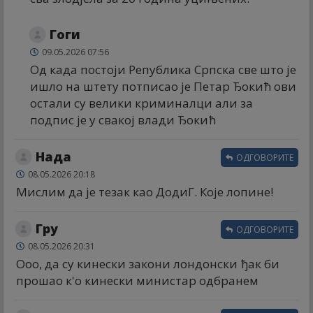
Гоги
09.05.2026 07:56
Од када постоји Република Српска све што је
ишло на штету потписао је Петар Ђокић ови
остали су велики криминалци али за
подпис је у свакој влади Ђокић
Нада
ОДГОВОРИТЕ
08.05.2026 20:18
Мислим да је тезак као ДодиГ. Које лопине!
Гру
ОДГОВОРИТЕ
08.05.2026 20:31
Ооо, да су кинески закони лондонски ђак би
прошао к'о кинески министар одбранем