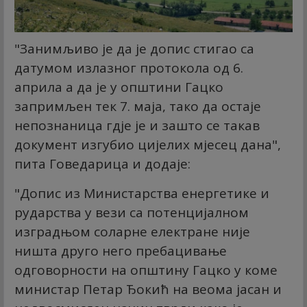
"Занимљиво је да је допис стигао са
датумом излазног протокола од 6.
априла а да је у општини Гацко
запримљен тек 7. маја, тако да остаје
непознаница гдје је и зашто се такав
документ изгубио цијелих мјесец дана",
пита Говедарица и додаје:
"Допис из Министарства енергетике и
рударства у вези са потенцијалном
изградњом соларне електране није
ништа друго него пребацивање
одговорности на општину Гацко у коме
министар Петар Ђокић на веома јасан и