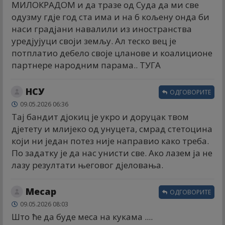
МИЛОКРАДОМ и да тразе од Суда да ми све
одузму гдје год ста има и на 6 кољену онда би
наси градјани навалили из иностранства
уредјујуци своји земљу. Ал теско вец је
потплатио дебело своје цланове и коалиционе
партнере народним парама.. ТУГА
НСУ
ОДГОВОРИТЕ
09.05.2026 06:36
Тај бандит дјокиц је укро и доруцак твом
дјетету и млијеко од унуцета, смрад стетоцина
који ни један потез није направио како треба.
По задатку је да нас унисти све. Ако лазем ја не
лазу резултати његовог дјеловања.
Месар
ОДГОВОРИТЕ
09.05.2026 08:03
Што ће да буде меса на кукама ....