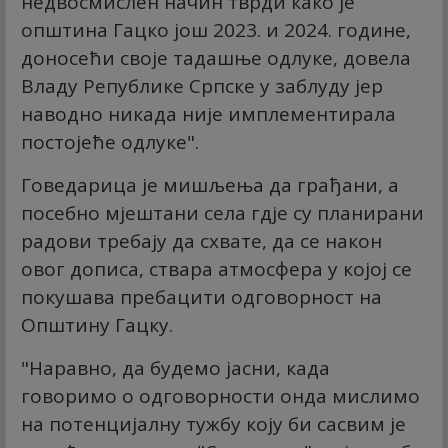
недвосмислен начин тврди како је
општина Гацко још 2023. и 2024. године,
доносећи своје тадашње одлуке, довела
Владу Републике Српске у заблуду јер
наводно никада није имплементирала
постојеће одлуке".
Говедарица је мишљења да грађани, а
посебно мјештани села гдје су планирани
радови требају да схвате, да се након
овог дописа, ствара атмосфера у којој се
покушава пребацити одговорност на
Општину Гацку.
"Наравно, да будемо јасни, када
говоримо о одговорности онда мислимо
на потенцијалну тужбу коју би сасвим је