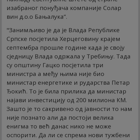
изабраног понуђача компаније Солар
вин д.о.о Бањалука“.
"Занимљиво је да је Влада Републике
Српске посјетила Херцеговину крајем
септембра прошле године када је своју
сједницу Влада одржала у Требињу. Тада
су општину Гацко посјетила три
министра а међу њима није био
министар енергетике и рударства Петар
Ђокић. То је била прилика да министар
најави инвестицију од 200 милиона КМ.
Зашто је то сакривено од јавности то нам
није познато али да постоји велика
енигма то већ данас нико не може
оспорити. Да ли се спрема нови тужбени