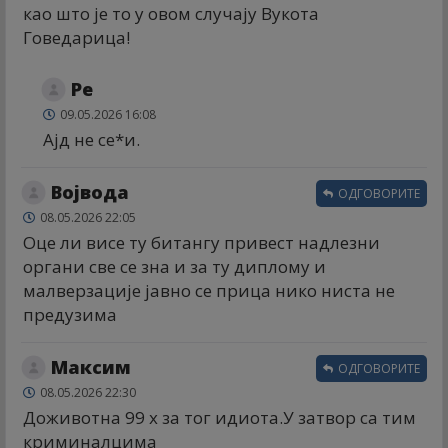
као што је то у овом случају Вукота
Говедарица!
Ре
09.05.2026 16:08
Ајд не се*и.
Војвода
ОДГОВОРИТЕ
08.05.2026 22:05
Оце ли висе ту битангу привест надлезни
органи све се зна и за ту диплому и
малверзације јавно се прица нико ниста не
предузима
Максим
ОДГОВОРИТЕ
08.05.2026 22:30
Доживотна 99 x за тог идиота.У затвор са тим
криминалцима