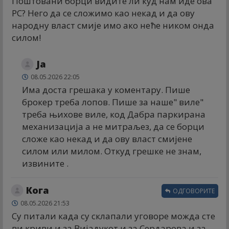
Поштовани борци видите ли куд нам иде ова
РС? Него да се сложимо као некад и да ову
народну власт смије имо ако неће ником онда
силом!
Ја
08.05.2026 22:05
Има доста грешака у коментару. Пише
брокер треба лопов. Пише за наше" виле"
треба њихове виле, код Дабра паркирана
механизација а не митраљез, да се борци
сложе као некад и да ову власт смијене
силом или милом. Откуд грешке не знам,
извините .
Кога
ОДГОВОРИТЕ
08.05.2026 21:53
Су питали када су склапали уговоре можда сте
ви криви и за Вијадукот и за Сердарова и за