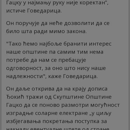
Гацку у најмању руку није коректан“,
истиче Говедарица.
Он поручује да неће дозволити да се
било шта ради мимо закона.
"Тако ћемо најбоље бранити интерес
наше општине па самим тим нема
потребе да нам се пребацује
одговорност, за оно што нису наше
надлежности", каже Говедарица.
Он даље открива да на крају дописа
Ђокић тражи од Скупштине Општине
Гацко да се поново размотри могућност
изградње соларне електране „у циљу
избјегавања покретања поступка за
накнаду евентуалне штете од стране