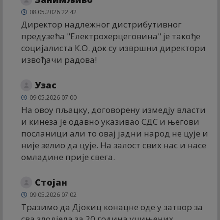
08.05.2026 22:42
Директор надлежног дистрибутивног
предузећа "Електрохерцеговина" је такође
социјалиста К.О. док су извршни директори
извођачи радова!
Узас
09.05.2026 07:00
На овоу пљацку, договорену измедју власти
и кинеза је одавно указивао СДС и његови
посланици али то овај јадни народ не цује и
није зелио да цује. На залост свих нас и насе
омладине прије свега.
Стојан
09.05.2026 07:02
Тразимо да Дјокиц конацне оде у затвор за
сва злодјела за 20 година уцињених.