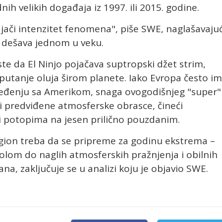
h velikih događaja iz 1997. ili 2015. godine.
jači intenzitet fenomena", piše SWE, naglašavajuć
 dešava jednom u veku.
te da El Ninjo pojačava suptropski džet strim,
putanje oluja širom planete. Iako Evropa često i
oređenju sa Amerikom, snaga ovogodišnjeg "super"
ti predviđene atmosferske obrasce, čineći
 potopima na jesen prilično pouzdanim.
egion treba da se pripreme za godinu ekstrema –
olom do naglih atmosferskih pražnjenja i obilnih
na, zaključuje se u analizi koju je objavio SWE.