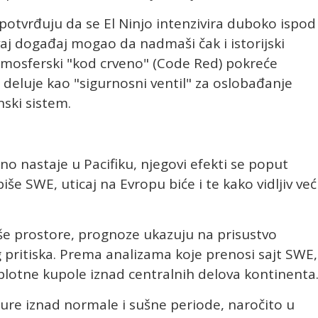
otvrđuju da se El Ninjo intenzivira duboko ispod
vaj događaj mogao da nadmaši čak i istorijski
atmosferski "kod crveno" (Code Red) pokreće
i deluje kao "sigurnosni ventil" za oslobađanje
ski sistem.
no nastaje u Pacifiku, njegovi efekti se poput
še SWE, uticaj na Evropu biće i te kako vidljiv već
aše prostore, prognoze ukazuju na prisustvo
pritiska. Prema analizama koje prenosi sajt SWE,
plotne kupole iznad centralnih delova kontinenta
ture iznad normale i sušne periode, naročito u