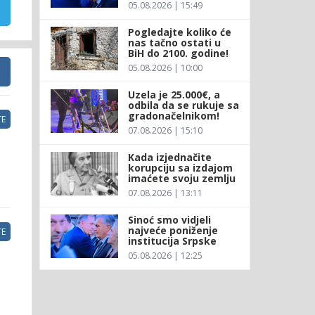
05.08.2026 | 15:49
Pogledajte koliko će
nas tačno ostati u
BiH do 2100. godine!
05.08.2026 | 10:00
Uzela je 25.000€, a
odbila da se rukuje sa
gradonačelnikom!
E
07.08.2026 | 15:10
Kada izjednačite
korupciju sa izdajom
imaćete svoju zemlju
07.08.2026 | 13:11
Sinoć smo vidjeli
najveće poniženje
E
institucija Srpske
05.08.2026 | 12:25