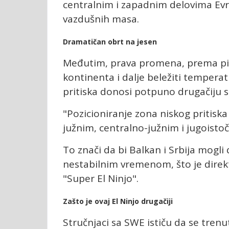
centralnim i zapadnim delovima Ev
vazdušnih masa.
Dramatičan obrt na jesen
Međutim, prava promena, prema pisa
kontinenta i dalje beležiti tempera
pritiska donosi potpuno drugačiju sl
"Pozicioniranje zona niskog pritis
južnim, centralno-južnim i jugoisto
To znači da bi Balkan i Srbija mogli
nestabilnim vremenom, što je direkt
"Super El Ninjo".
Zašto je ovaj El Ninjo drugačiji
Stručnjaci sa SWE ističu da se tren