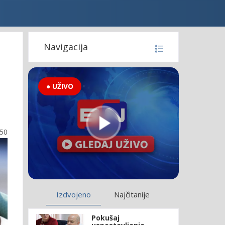
Navigacija
● UŽIVO
:50
Izdvojeno
Najčitanije
Pokušaj