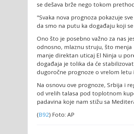
se dešava brže nego tokom prethodni
"Svaka nova prognoza pokazuje sve 
da smo na putu ka događaju koji se
Ono što je posebno važno za nas jes
odnosno, mlaznu struju, što menja 
manje direktan uticaj El Ninja u p
događaja je tolika da će stabilizova
dugoročne prognoze o vrelom letu i
Na osnovu ove prognoze, Srbija i r
od vrelih talasa pod toplotnom kup
padavina koje nam stižu sa Meditera
(
B92
) Foto: AP