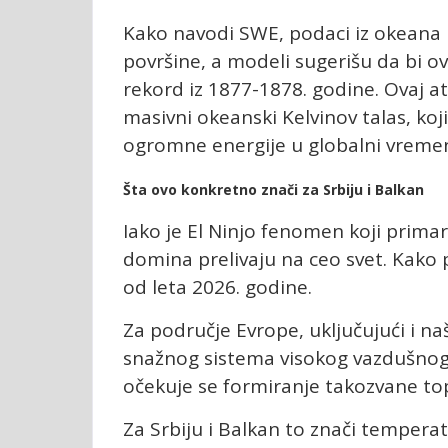
Kako navodi SWE, podaci iz okeana p
površine, a modeli sugerišu da bi o
rekord iz 1877-1878. godine. Ovaj 
masivni okeanski Kelvinov talas, koj
ogromne energije u globalni vremen
Šta ovo konkretno znači za Srbiju i Balkan
Iako je El Ninjo fenomen koji primar
domina prelivaju na ceo svet. Kako pi
od leta 2026. godine.
Za područje Evrope, uključujući i n
snažnog sistema visokog vazdušnog 
očekuje se formiranje takozvane to
Za Srbiju i Balkan to znači tempera