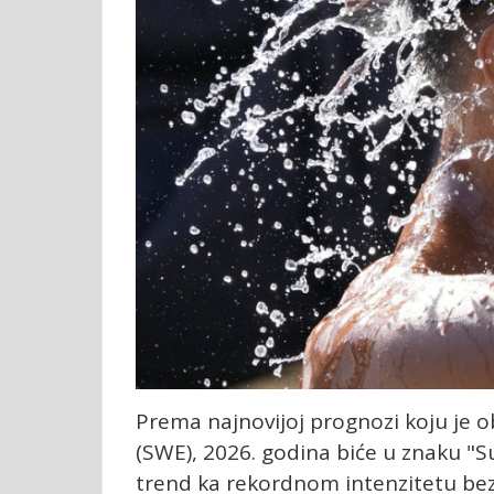
Prema najnovijoj prognozi koju je 
(SWE), 2026. godina biće u znaku "S
trend ka rekordnom intenzitetu bez