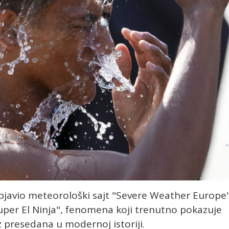
objavio meteorološki sajt "Severe Weather Europe
uper El Ninja", fenomena koji trenutno pokazuje
 presedana u modernoj istoriji.