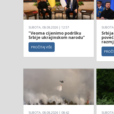
SUBOTA, 08.08.2026 | 12:57
SUBOTA, 
"Veoma cijenimo podršku
Srbija
Srbije ukrajinskom narodu"
poveć
razmj
PROČITAJ VIŠE
PROČIT
SUBOTA, 08.08.2026 | 08:42
SUBOTA, 