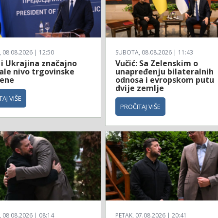
08.08.2026 | 12:50
SUBOTA, 08.08.2026 | 11:43
 i Ukrajina značajno
Vučić: Sa Zelenskim o
ale nivo trgovinske
unapređenju bilateralnih
ene
odnosa i evropskom putu
dvije zemlje
AJ VIŠE
PROČITAJ VIŠE
08.08.2026 | 08:14
PETAK, 07.08.2026 | 20:41