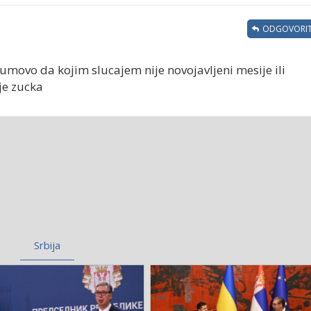
ODGOVORIT
ovo da kojim slucajem nije novojavljeni mesije ili
je zucka
Srbija