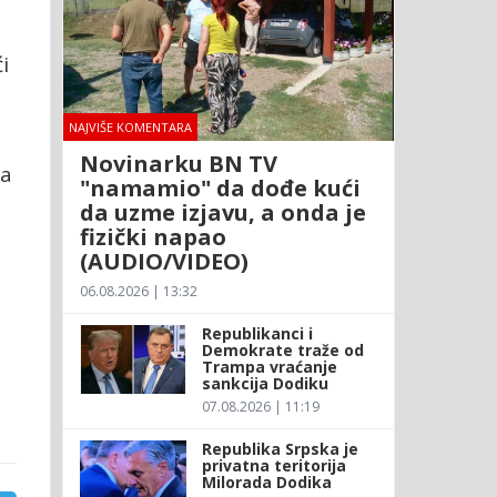
i
NAJVIŠE KOMENTARA
Novinarku BN TV
ma
"namamio" da dođe kući
da uzme izjavu, a onda je
fizički napao
(AUDIO/VIDEO)
06.08.2026 | 13:32
Republikanci i
Demokrate traže od
Trampa vraćanje
sankcija Dodiku
07.08.2026 | 11:19
Republika Srpska je
privatna teritorija
Milorada Dodika