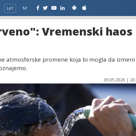
LAT
ЋР
rveno": Vremenski haos
ne atmosferske promene koja bi mogla da izmeni
poznajemo.
09.05.2026 | 20