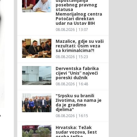
uspostavljanja
posebnog pravnog
statusa
Memorijalnog centra
Potočari direktan
udar na Ustav BIH
08.08.2026 | 13:07
Mazalice, gdje su vaši
rezultati: Osim veza
sa kriminalcima?!
08.08.2026 | 15:23
Derventska fabrika
cijevi “Unis” najveći
poreski dužnik
08.08.2026 | 16:48
"Srpsku su branili
životima, na nama je
da je gradimo
djelima"
"
08.08.2026 | 16:15
Hrvatska: Težak
sudar vozova, šest
osoba teško