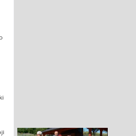
o
ki
ji