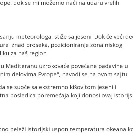
rope, dok se mi možemo naći na udaru vrelih
nju meteorologa, stiže sa jeseni. Dok će veći de
ture iznad proseka, pozicioniranje zona niskog
iku za naš region.
ka u Mediteranu uzrokovaće povećane padavine u
čnim delovima Evrope", navodi se na ovom sajtu.
 da se suoče sa ekstremno kišovitom jeseni i
na posledica poremećaja koji donosi ovaj istorijs
utno beleži istorijski uspon temperatura okeana ko