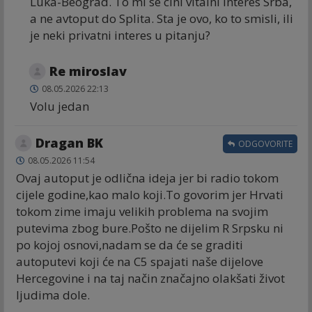
Luka-Beograd. To mi se cini vitalni interes Srba,
a ne avtoput do Splita. Sta je ovo, ko to smisli, ili
je neki privatni interes u pitanju?
Re miroslav
08.05.2026 22:13
Volu jedan
Dragan BK
ODGOVORITE
08.05.2026 11:54
Ovaj autoput je odlična ideja jer bi radio tokom
cijele godine,kao malo koji.To govorim jer Hrvati
tokom zime imaju velikih problema na svojim
putevima zbog bure.Pošto ne dijelim R Srpsku ni
po kojoj osnovi,nadam se da će se graditi
autoputevi koji će na C5 spajati naše dijelove
Hercegovine i na taj način značajno olakšati život
ljudima dole.