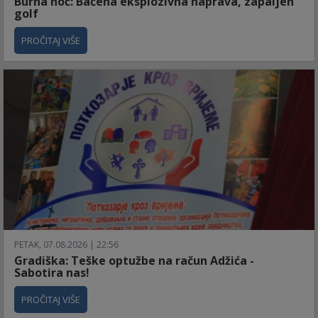
Burna noć: Bačena eksplozivna naprava, zapaljen
golf
PROČITAJ VIŠE
PETAK, 07.08.2026 | 22:56
Gradiška: Teške optužbe na račun Adžića -
Sabotira nas!
PROČITAJ VIŠE