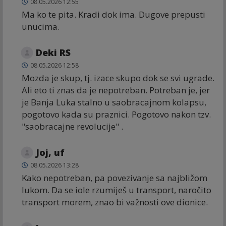
08.05.2026 12:55
Ma ko te pita. Kradi dok ima. Dugove prepusti
unucima.
Deki RS
08.05.2026 12:58
Mozda je skup, tj. izace skupo dok se svi ugrade.
Ali eto ti znas da je nepotreban. Potreban je, jer
je Banja Luka stalno u saobracajnom kolapsu,
pogotovo kada su praznici. Pogotovo nakon tzv.
"saobracajne revolucije" .
Joj, uf
08.05.2026 13:28
Kako nepotreban, pa povezivanje sa najbližom
lukom. Da se iole rzumiješ u transport, naročito
transport morem, znao bi važnosti ove dionice.