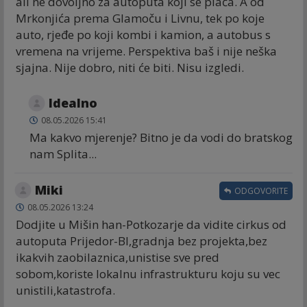
ali ne dovoljno za autoputa koji se plaća. A od
Mrkonjića prema Glamoču i Livnu, tek po koje
auto, rjeđe po koji kombi i kamion, a autobus s
vremena na vrijeme. Perspektiva baš i nije neška
sjajna. Nije dobro, niti će biti. Nisu izgledi.
Idealno
08.05.2026 15:41
Ma kakvo mjerenje? Bitno je da vodi do bratskog
nam Splita...
Miki
ODGOVORITE
08.05.2026 13:24
Dodjite u Mišin han-Potkozarje da vidite cirkus od
autoputa Prijedor-Bl,gradnja bez projekta,bez
ikakvih zaobilaznica,unistise sve pred
sobom,koriste lokalnu infrastrukturu koju su vec
unistili,katastrofa.