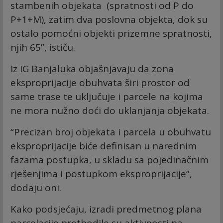
stambenih objekata (spratnosti od P do
P+1+M), zatim dva poslovna objekta, dok su
ostalo pomoćni objekti prizemne spratnosti,
njih 65”, ističu.
Iz IG Banjaluka objašnjavaju da zona
eksproprijacije obuhvata širi prostor od
same trase te uključuje i parcele na kojima
ne mora nužno doći do uklanjanja objekata.
“Precizan broj objekata i parcela u obuhvatu
eksproprijacije biće definisan u narednim
fazama postupka, u skladu sa pojedinačnim
rješenjima i postupkom eksproprijacije”,
dodaju oni.
Kako podsjećaju, izradi predmetnog plana
parcelacije prethodile su aktivnosti na