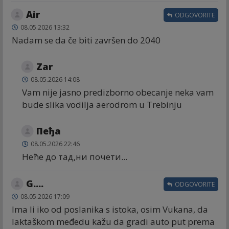
Air
ODGOVORITE
08.05.2026 13:32
Nadam se da če biti završen do 2040
Zar
08.05.2026 14:08
Vam nije jasno predizborno obecanje neka vam
bude slika vodilja aerodrom u Trebinju
Пеђа
08.05.2026 22:46
Неће до тад,ни почети...
G....
ODGOVORITE
08.05.2026 17:09
Ima li iko od poslanika s istoka, osim Vukana, da
laktaškom međedu kažu da gradi auto put prema